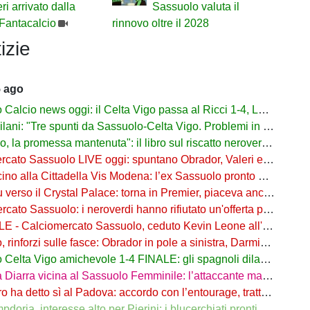
ri arrivato dalla
Sassuolo valuta il
Fantacalcio
rinnovo oltre il 2028
izie
5 ago
lcio news oggi: il Celta Vigo passa al Ricci 1-4, Laurienté espulso
: "Tre spunti da Sassuolo-Celta Vigo. Problemi in difesa, lì non sto allenando"
 promessa mantenuta": il libro sul riscatto neroverde su Amazon e in libreria
to Sassuolo LIVE oggi: spuntano Obrador, Valeri e Darmian per la difesa
o alla Cittadella Vis Modena: l’ex Sassuolo pronto a scendere in Serie D
rso il Crystal Palace: torna in Premier, piaceva anche al Sassuolo
ato Sassuolo: i neroverdi hanno rifiutato un'offerta per Pinamonti
 Calciomercato Sassuolo, ceduto Kevin Leone all'Arezzo: il comunicato
nforzi sulle fasce: Obrador in pole a sinistra, Darmian soluzione a destra
elta Vigo amichevole 1-4 FINALE: gli spagnoli dilagano nel finale
ra vicina al Sassuolo Femminile: l’attaccante maliana a parametro zero dal PSG
detto sì al Padova: accordo con l’entourage, trattativa con il Sassuolo in corso
, interesse alto per Pierini: i blucerchiati pronti a riprovarci a fine calciomercato