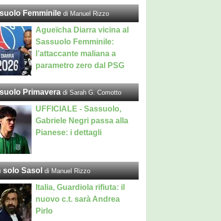
suolo Femminile
di Manuel Rizzo
Agueïcha Diarra vicina al
Sassuolo Femminile:
l’attaccante maliana a
parametro zero dal PSG
suolo Primavera
di Sarah G. Comotto
UFFICIALE - Sassuolo,
Gabriele Negri passa alla
Pianese: i dettagli
 solo Sasol
di Manuel Rizzo
Italia, Guardiola rifiuta: il
nuovo c.t. sarà Andrea
Pirlo