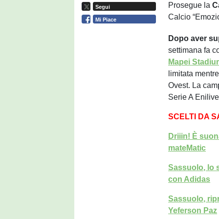
Prosegue la
C
Segui
Calcio “Emozio
Mi Piace
Dopo aver su
settimana fa c
Mapei Stadiu
limitata mentre
Ovest. La campa
Serie A Eniliv
SCELTI DA 
Driiin! È suon
mateMatic
Sassuolo, lo 
con Adidas
Sassuolo, ripr
Yeferson Paz