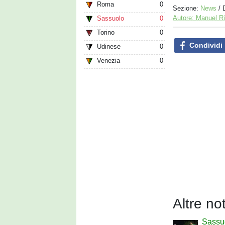
Roma
0
Sezione:
News
/ 
Autore: Manuel R
Sassuolo
0
Torino
0
Condividi
Udinese
0
Venezia
0
Altre no
Sassu