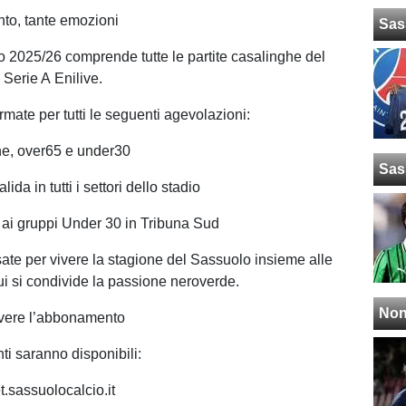
o, tante emozioni
Sas
2025/26 comprende tutte le partite casalinghe del
Serie A Enilive.
mate per tutti le seguenti agevolazioni:
nne, over65 e under30
Sas
alida in tutti i settori dello stadio
i ai gruppi Under 30 in Tribuna Sud
ate per vivere la stagione del Sassuolo insieme alle
i si condivide la passione neroverde.
Non
ivere l’abbonamento
i saranno disponibili:
t.sassuolocalcio.it