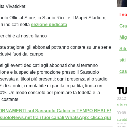
ta Vivaticket
I n
olo Official Store, lo Stadio Ricci e il Mapei Stadium,
ri indicati nella
sezione dedicata
Gra
per chi è al nostro fianco
Mig
ta stagione, gli abbonati potranno contare su una serie
Sit
lusivi fuori dal campo.
sit
 gli eventi dedicati agli abbonati che si terranno
cas
gione e la speciale promozione presso il Sassuolo
riservata ai tifosi più presenti: ogni presenza allo stadio
 di sconto, cumulabile di partita in partita, fino a un
%. Un modo concreto per premiare la fedeltà e la
00:12
 costante.
e le c
GIORNAMENTI sul Sassuolo Calcio in TEMPO REALE!
00:08
uoloNews.net tra i tuoi canali WhatsApp: clicca qui
sarebb