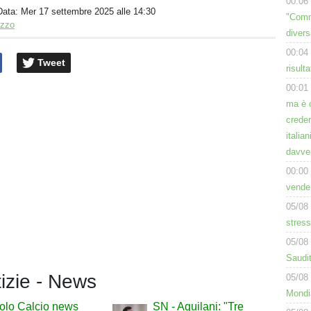
00:06
Data:
Mer 17 settembre 2025 alle 14:30
"Comm
izzo
diver
00:04
Tweet
risult
00:01
ma è 
creder
italia
davve
00:00
vende
05/08
stress
05/08
Saudit
tizie - News
05/08
Mondi
olo Calcio news
SN - Aquilani: "Tre