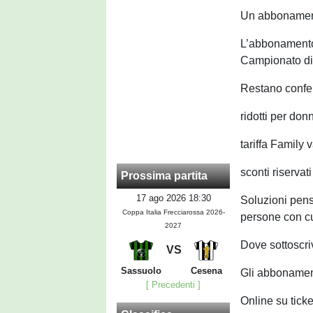
Un abbonament
L’abbonamento 
Campionato di 
Restano confer
ridotti per do
tariffa Family v
sconti riservat
Prossima partita
17 ago 2026 18:30
Soluzioni pens
Coppa Italia Frecciarossa 2026-
persone con cu
2027
Dove sottoscr
VS
Sassuolo
Cesena
Gli abbonament
[ Precedenti ]
Online su ticke