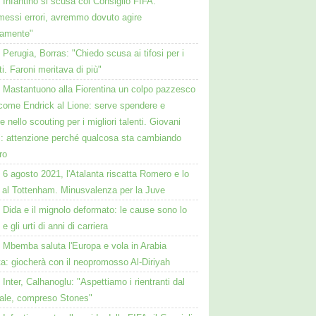
Infantino si scusa col Consiglio FIFA:
essi errori, avremmo dovuto agire
samente"
Perugia, Borras: "Chiedo scusa ai tifosi per i
ati. Faroni meritava di più"
Mastantuono alla Fiorentina un colpo pazzesco
come Endrick al Lione: serve spendere e
e nello scouting per i migliori talenti. Giovani
ni: attenzione perché qualcosa sta cambiando
ro
6 agosto 2021, l'Atalanta riscatta Romero e lo
 al Tottenham. Minusvalenza per la Juve
Dida e il mignolo deformato: le cause sono lo
 e gli urti di anni di carriera
Mbemba saluta l'Europa e vola in Arabia
a: giocherà con il neopromosso Al-Diriyah
Inter, Calhanoglu: "Aspettiamo i rientranti dal
ale, compreso Stones"