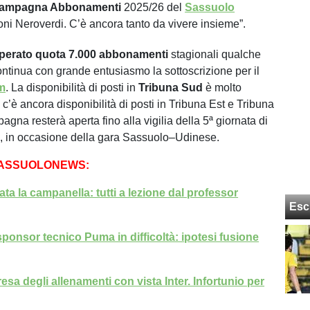
ampagna Abbonamenti
2025/26 del
Sassuolo
ni Neroverdi. C’è ancora tanto da vivere insieme”.
perato quota 7.000 abbonamenti
stagionali qualche
ontinua con grande entusiasmo la sottoscrizione per il
m
. La disponibilità di posti in
Tribuna Sud
è molto
 c’è ancora disponibilità di posti in Tribuna Est e Tribuna
gna resterà aperta fino alla vigilia della 5ª giornata di
e, in occasione della gara Sassuolo–Udinese.
SASSUOLONEWS:
ata la campanella: tutti a lezione dal professor
Esc
sponsor tecnico Puma in difficoltà: ipotesi fusione
esa degli allenamenti con vista Inter. Infortunio per