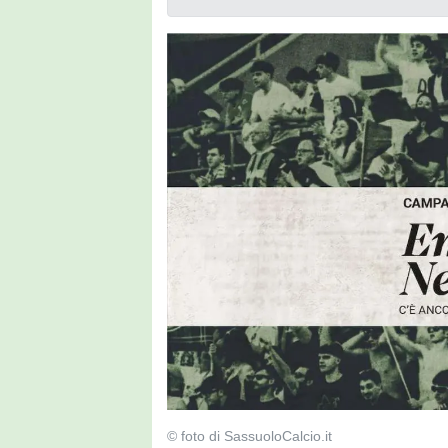
© foto di SassuoloCalcio.it