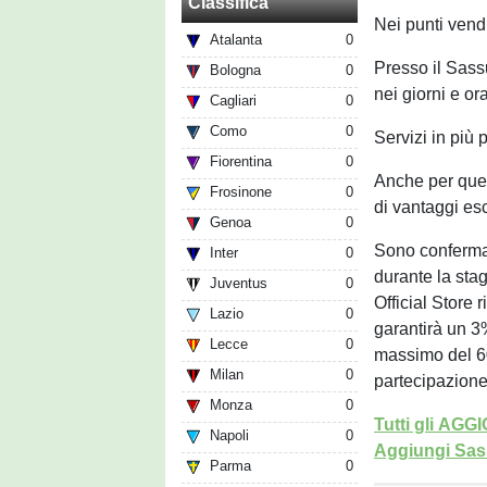
Classifica
Nei punti vendi
Atalanta
0
Presso il Sassu
Bologna
0
nei giorni e ora
Cagliari
0
Como
0
Servizi in più 
Fiorentina
0
Anche per ques
Frosinone
0
di vantaggi esc
Genoa
0
Sono confermati
Inter
0
durante la sta
Juventus
0
Official Store 
Lazio
0
garantirà un 3%
Lecce
0
massimo del 60
Milan
0
partecipazione
Monza
0
Tutti gli AG
Napoli
0
Aggiungi Sass
Parma
0