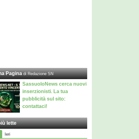
ma Pagina
di Redazione SN
SassuoloNews cerca nuovi
inserzionisti. La tua
pubblicità sul sito:
contattaci!
iù lette
Ieri