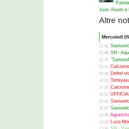
Palmie
Juve. Ruolo e 
Altre not
Mercoledì 0
Sassuolo Ca
22:56
SN - Aquilani
22:48
"Sassuolo, la
22:35
Calciomerca
22:11
Defrel vicin
18:49
Tomiyasu ve
18:22
Calciomerc
17:33
UFFICIALE -
16:11
Sassuolo, ri
15:40
Sassuolo C
15:00
Agueïcha Diar
13:45
Luca Moro ha 
13:14
SN - Sampdoria
12:30