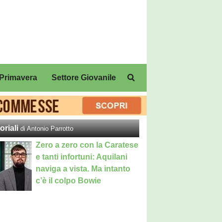
Primavera
Settore Giovanile
oriali
di Antonio Parrotto
Zero a zero con la Caratese
e tanti infortuni: Aquilani
naviga a vista. Ma intanto
c’è il colpo Bowie