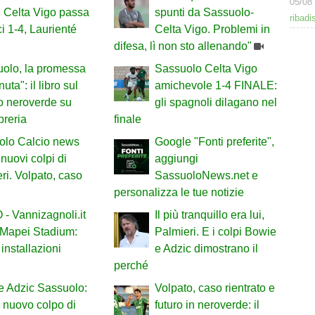
05/08
il Celta Vigo passa
spunti da Sassuolo-
ribadi
ci 1-4, Laurienté
Celta Vigo. Problemi in
difesa, lì non sto allenando"
olo, la promessa
Sassuolo Celta Vigo
ta": il libro sul
amichevole 1-4 FINALE:
to neroverde su
gli spagnoli dilagano nel
breria
finale
olo Calcio news
Google "Fonti preferite",
 nuovi colpi di
aggiungi
ri. Volpato, caso
SassuoloNews.net e
personalizza le tue notizie
- Vannizagnoli.it
Il più tranquillo era lui,
 Mapei Stadium:
Palmieri. E i colpi Bowie
installazioni
e Adzic dimostrano il
perché
je Adzic Sassuolo:
Volpato, caso rientrato e
il nuovo colpo di
futuro in neroverde: il