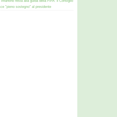
Infantino resta alla guida della FIFA: il Consiglio
sce "pieno sostegno" al presidente