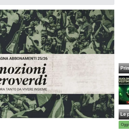
Pri
Le p
Oggi