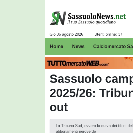
Gio 06 agosto 2026
Utenti online: 37
Home
News
Calciomercato S
Sassuolo cam
2025/26: Tribu
out
La Tribuna Sud, ovvero la curva dei tifosi de
abbonamenti neroverde