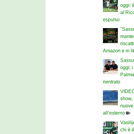
oggi: 
al Ric
espulso
"Sassu
mantenu
riscat
Amazon e in li
Sassu
oggi: i
Palmie
rientrato
VIDEO 
show,
nuove 
all’esterno
Vasili
chi è 