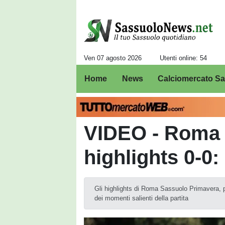
Ven 07 agosto 2026
Utenti online: 54
Home
News
Calciomercato S
VIDEO - Roma 
highlights 0-0:
Gli highlights di Roma Sassuolo Primavera, p
dei momenti salienti della partita