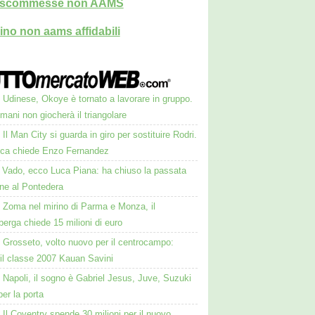
i scommesse non AAMS
ino non aams affidabili
Udinese, Okoye è tornato a lavorare in gruppo.
ani non giocherà il triangolare
Il Man City si guarda in giro per sostituire Rodri.
ca chiede Enzo Fernandez
Vado, ecco Luca Piana: ha chiuso la passata
one al Pontedera
Zoma nel mirino di Parma e Monza, il
erga chiede 15 milioni di euro
Grosseto, volto nuovo per il centrocampo:
 il classe 2007 Kauan Savini
Napoli, il sogno è Gabriel Jesus, Juve, Suzuki
 per la porta
Il Coventry spende 30 milioni per il nuovo