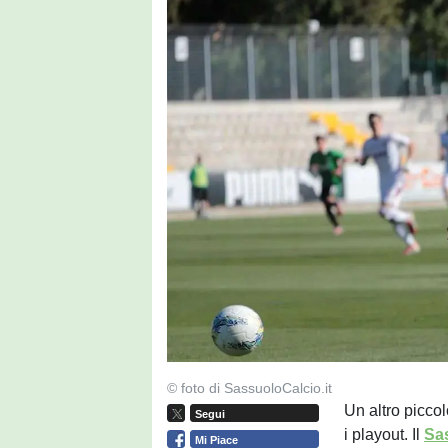
© foto di SassuoloCalcio.it
Un altro piccol
Segui
i playout. Il
Sa
Mi Piace