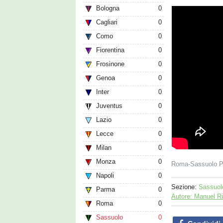
Bologna
0
Cagliari
0
Como
0
Fiorentina
0
Frosinone
0
Genoa
0
Inter
0
Juventus
0
Lazio
0
Lecce
0
Milan
0
Monza
0
Roma-Sassuolo P
Napoli
0
Sezione:
Sassuol
Parma
0
Autore: Manuel R
Roma
0
Sassuolo
0