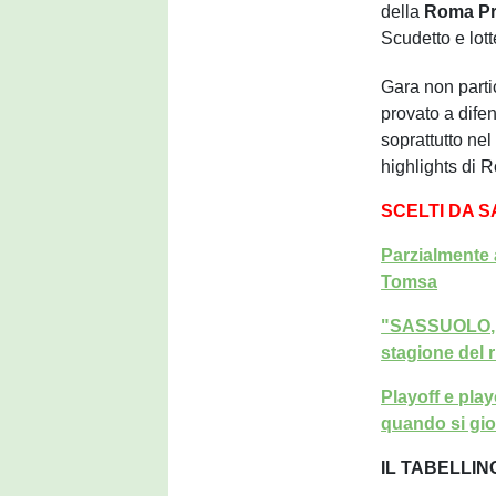
della
Roma Pr
Scudetto e lott
Gara non parti
provato a difen
soprattutto nel
highlights di
SCELTI DA 
Parzialmente a
Tomsa
"SASSUOLO, L
stagione del 
Playoff e play
quando si gi
IL TABELLI