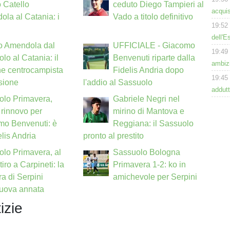
 Catello
ceduto Diego Tampieri al
acquis
la al Catania: i
Vado a titolo definitivo
19:52
dell'E
o Amendola dal
UFFICIALE - Giacomo
19:49
lo al Catania: il
Benvenuti riparte dalla
ambizi
ne centrocampista
Fidelis Andria dopo
19:45
ssione
l'addio al Sassuolo
addutt
olo Primavera,
Gabriele Negri nel
 rinnovo per
mirino di Mantova e
mo Benvenuti: è
Reggiana: il Sassuolo
elis Andria
pronto al prestito
lo Primavera, al
Sassuolo Bologna
ritiro a Carpineti: la
Primavera 1-2: ko in
a di Serpini
amichevole per Serpini
nuova annata
izie