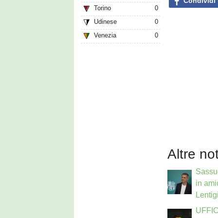
Condividi
Torino
0
Udinese
0
Venezia
0
Altre no
Sassuo
in ami
Lentigi
UFFIC