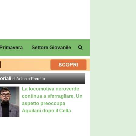
Primavera
Settore Giovanile
oriali
di Antonio Parrotto
La locomotiva neroverde
continua a sferragliare. Un
aspetto preoccupa
Aquilani dopo il Celta