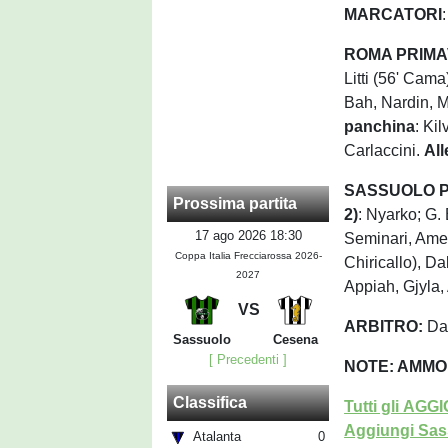
MARCATORI
:
ROMA PRIMA
Litti (56' Cama
Bah, Nardin, Mi
panchina
: Ki
Carlaccini.
All
SASSUOLO PR
Prossima partita
2)
: Nyarko; G.
17 ago 2026 18:30
Seminari, Amen
Coppa Italia Frecciarossa 2026-
Chiricallo), D
2027
Appiah, Gjyla, 
VS
ARBITRO:
Dav
Sassuolo
Cesena
[ Precedenti ]
NOTE: AMMO
Classifica
Tutti gli AG
Aggiungi Sass
Atalanta
0