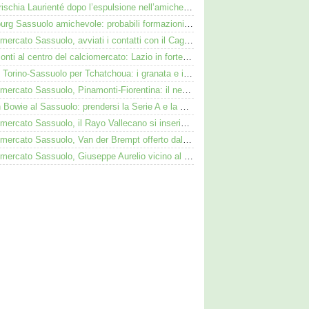
Cosa rischia Laurienté dopo l’espulsione nell’amichevole Sassuolo-Celta Vigo
Augsburg Sassuolo amichevole: probabili formazioni e dove vederla in tv e streaming
Calciomercato Sassuolo, avviati i contatti con il Cagliari per Zappa
Pinamonti al centro del calciomercato: Lazio in forte pressing, Fiorentina osserva
Duello Torino-Sassuolo per Tchatchoua: i granata e i neroverdi valutano per l'ex Verona
Calciomercato Sassuolo, Pinamonti-Fiorentina: il neroverde alternativa a Pellegrino del Parma
Kieron Bowie al Sassuolo: prendersi la Serie A e la Scozia. Lui o Pinamonti: chi sarà titolare
Calciomercato Sassuolo, il Rayo Vallecano si inserisce per l'ex Torino Obrador
Calciomercato Sassuolo, Van der Brempt offerto dal Como al Cagliari per avere Esposito
Calciomercato Sassuolo, Giuseppe Aurelio vicino al Cagliari: operazione in dirittura d’arrivo