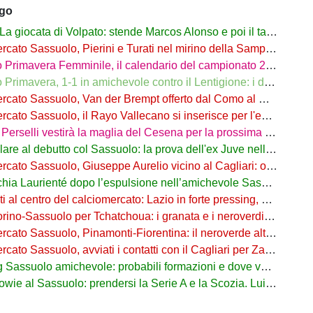
ago
iocata di Volpato: stende Marcos Alonso e poi il tacco per il gol di Bakola
cato Sassuolo, Pierini e Turati nel mirino della Sampdoria
imavera Femminile, il calendario del campionato 26/27: si parte a Parma
rimavera, 1-1 in amichevole contro il Lentigione: i dettagli
o Sassuolo, Van der Brempt offerto dal Como al Cagliari per avere Esposito
to Sassuolo, il Rayo Vallecano si inserisce per l'ex Torino Obrador
rselli vestirà la maglia del Cesena per la prossima stagione
are al debutto col Sassuolo: la prova dell'ex Juve nell'1-4 col Celta
 Sassuolo, Giuseppe Aurelio vicino al Cagliari: operazione in dirittura d’arrivo
a Laurienté dopo l’espulsione nell’amichevole Sassuolo-Celta Vigo
l centro del calciomercato: Lazio in forte pressing, Fiorentina osserva
o-Sassuolo per Tchatchoua: i granata e i neroverdi valutano per l'ex Verona
 Sassuolo, Pinamonti-Fiorentina: il neroverde alternativa a Pellegrino del Parma
cato Sassuolo, avviati i contatti con il Cagliari per Zappa
suolo amichevole: probabili formazioni e dove vederla in tv e streaming
al Sassuolo: prendersi la Serie A e la Scozia. Lui o Pinamonti: chi sarà titolare