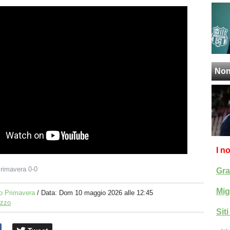
Non
I n
rimavera 0-0
Gra
Mig
o Primavera
/ Data:
Dom 10 maggio 2026 alle 12:45
izzo
Sit