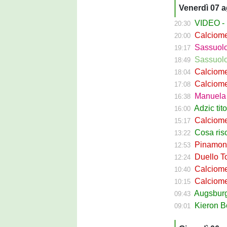
Venerdì 07 
VIDEO - La g
20:30
Calciomer
20:00
Sassuolo Pr
19:17
Sassuolo P
18:49
Calciomercat
18:04
Calciomerca
17:08
Manuela Pe
16:38
Adzic titol
16:00
Calciomercato
15:17
Cosa rischi
13:22
Pinamonti a
12:53
Duello Torin
12:24
Calciomercato
10:40
Calciomer
10:15
Augsburg Sas
09:43
Kieron Bowie 
09:01