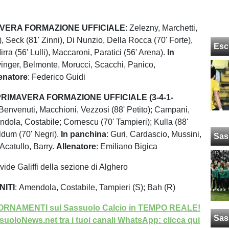
VERA FORMAZIONE UFFICIALE
: Zelezny, Marchetti,
), Seck (81' Zinni), Di Nunzio, Della Rocca (70' Forte),
Esc
rra (56' Lulli), Maccaroni, Paratici (56' Arena).
In
lvinger, Belmonte, Morucci, Scacchi, Panico,
enatore
: Federico Guidi
IMAVERA FORMAZIONE UFFICIALE (3-4-1-
 Benvenuti, Macchioni, Vezzosi (88' Petito); Campani,
dola, Costabile; Cornescu (70' Tampieri); Kulla (88'
aldum (70' Negri).
In panchina
: Guri, Cardascio, Mussini,
Sas
Acatullo, Barry.
Allenatore
: Emiliano Bigica
ide Galiffi della sezione di Alghero
NITI
: Amendola, Costabile, Tampieri (S); Bah (R)
GIORNAMENTI sul Sassuolo Calcio in TEMPO REALE!
Sas
uoloNews.net tra i tuoi canali WhatsApp: clicca qui