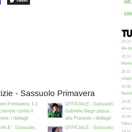
Tweet
sit
cas
20:23
Ma dom
20:19
Mares
20:11
stagi
20:08
tizie - Sassuolo Primavera
Norimb
20:05
lo Primavera, 1-1
UFFICIALE - Sassuolo,
arriva
chevole contro il
Gabriele Negri passa
20:00
one: i dettagli
alla Pianese: i dettagli
l'idea
IALE - Sassuolo,
UFFICIALE - Sassuolo,
19:56