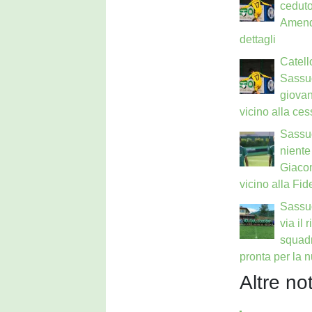
ceduto
Amendo
dettagli
Catell
Sassuo
giova
vicino alla ce
Sassu
niente
Giaco
vicino alla Fid
Sassuo
via il 
squadr
pronta per la 
Altre not