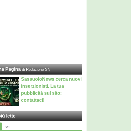
ma Pagina
di Redazione SN
SassuoloNews cerca nuovi
inserzionisti. La tua
pubblicità sul sito:
contattaci!
iù lette
Ieri