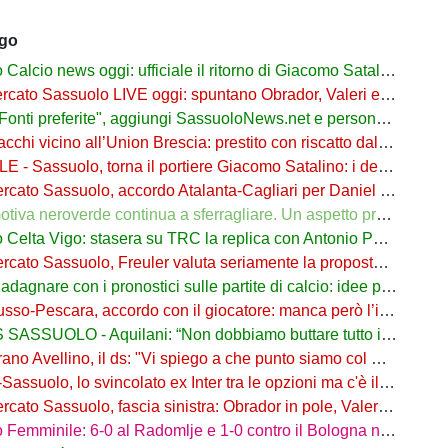
ago
cio news oggi: ufficiale il ritorno di Giacomo Satalino a un mese dall'addio
to Sassuolo LIVE oggi: spuntano Obrador, Valeri e Darmian per la difesa
ti preferite", aggiungi SassuoloNews.net e personalizza le tue notizie
chi vicino all’Union Brescia: prestito con riscatto dal Sassuolo
 - Sassuolo, torna il portiere Giacomo Satalino: i dettagli
to Sassuolo, accordo Atalanta-Cagliari per Daniel Maldini: i dettagli
 neroverde continua a sferragliare. Un aspetto preoccupa Aquilani dopo il Celta
a Vigo: stasera su TRC la replica con Antonio Parrotto seconda voce nel 2° tempo
ato Sassuolo, Freuler valuta seriamente la proposta neroverde
re con i pronostici sulle partite di calcio: idee per gli appassionati di sport
o-Pescara, accordo con il giocatore: manca però l’intesa con il Sassuolo
SSUOLO - Aquilani: “Non dobbiamo buttare tutto in vacca”
o Avellino, il ds: "Vi spiego a che punto siamo col Sassuolo"
suolo, lo svincolato ex Inter tra le opzioni ma c'è il solito Cagliari
to Sassuolo, fascia sinistra: Obrador in pole, Valeri l’alternativa
mminile: 6-0 al Radomlje e 1-0 contro il Bologna nelle prime amichevoli