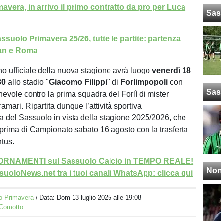
avera, in arrivo il primo contratto da pro per Luca
Sas
ssuolo Primavera 25/26, tutte le partite: partenza
lan e Roma
no ufficiale della nuova stagione avrà luogo
venerdì 18
.30
allo stadio "
Giacomo Filippi
" di
Forlimpopoli
con
Sas
evole contro la prima squadra del Forlì di mister
mari. Ripartita dunque l’attività sportiva
a del Sassuolo in vista della stagione 2025/2026, che
a prima di Campionato sabato 16 agosto con la trasferta
ntus.
GIORNAMENTI sul Sassuolo Calcio in TEMPO REALE!
Non
uoloNews.net tra i tuoi canali WhatsApp: clicca qui
o Primavera
/ Data:
Dom 13 luglio 2025 alle 19:08
 Comotto