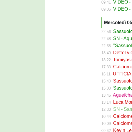
VIDEO - La
09:41
VIDEO - S
09:05
Mercoledì 0
Sassuolo Ca
22:56
SN - Aquilani
22:48
"Sassuolo, la
22:35
Defrel vicin
18:49
Tomiyasu ve
18:22
Calciomerc
17:33
UFFICIALE -
16:11
Sassuolo, ri
15:40
Sassuolo C
15:00
Agueïcha Diar
13:45
Luca Moro ha 
13:14
SN - Sampdoria
12:30
Calciomercat
10:44
Calciomercat
10:09
Kevin Leone 
09:42