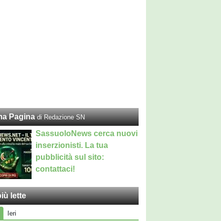
ma Pagina
di Redazione SN
SassuoloNews cerca nuovi
inserzionisti. La tua
pubblicità sul sito:
contattaci!
iù lette
Ieri