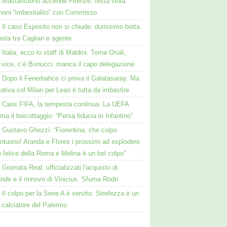
Mastantuono accende Firenze: festa viola.
noni “imbestialito” con Commisso
Il caso Esposito non si chiude: durissimo botta
osta tra Cagliari e agente
Italia, ecco lo staff di Maldini. Torna Oriali,
i vice, c’è Bonucci: manca il capo delegazione
Dopo il Fenerbahce ci prova il Galatasaray. Ma
ttativa col Milan per Leao è tutta da imbastire
Caos FIFA, la tempesta continua. La UEFA
ma il boicottaggio: “Persa fiducia in Infantino”
Gustavo Ghezzi: “Fiorentina, che colpo
ntuono! Aranda e Flores i prossimi ad esplodere.
 felice della Roma e Molina è un bel colpo”
Giornata Real: ufficializzati l'acquisto di
de e il rinnovo di Vinicius. Sfuma Rodri
Il colpo per la Serie A è servito: Strefezza è un
 calciatore del Palermo