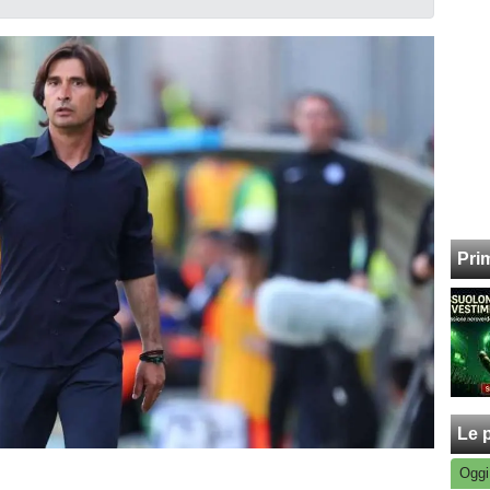
Pri
Le p
Oggi