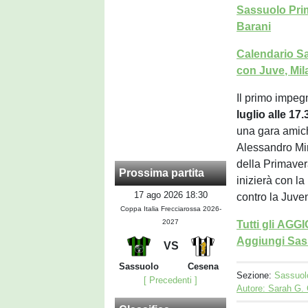
Sassuolo Prim
Barani
Calendario Sa
con Juve, Mi
Il primo impeg
luglio alle 17
una gara amich
Alessandro Mira
della Primaver
Prossima partita
inizierà con l
17 ago 2026 18:30
contro la Juve
Coppa Italia Frecciarossa 2026-
2027
Tutti gli AG
Aggiungi Sass
VS
Sassuolo
Cesena
Sezione:
Sassuol
[ Precedenti ]
Autore: Sarah G.