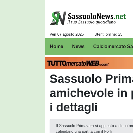
Ven 07 agosto 2026
Utenti online: 25
Home
News
Calciomercato S
Sassuolo Prim
amichevole in 
i dettagli
Il Sassuolo Primavera si appresta a disputar
calendario una partita con il Forlì