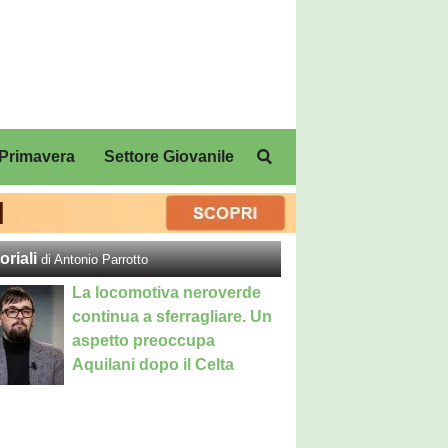
Primavera
Settore Giovanile
oriali
di Antonio Parrotto
La locomotiva neroverde
continua a sferragliare. Un
aspetto preoccupa
Aquilani dopo il Celta