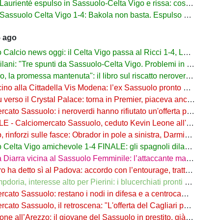
urienté espulso in Sassuolo-Celta Vigo e rissa: cosa è successo
assuolo Celta Vigo 1-4: Bakola non basta. Espulso Laurienté
5 ago
lcio news oggi: il Celta Vigo passa al Ricci 1-4, Laurienté espulso
: "Tre spunti da Sassuolo-Celta Vigo. Problemi in difesa, lì non sto allenando"
 promessa mantenuta": il libro sul riscatto neroverde su Amazon e in libreria
o alla Cittadella Vis Modena: l’ex Sassuolo pronto a scendere in Serie D
rso il Crystal Palace: torna in Premier, piaceva anche al Sassuolo
ato Sassuolo: i neroverdi hanno rifiutato un'offerta per Pinamonti
 Calciomercato Sassuolo, ceduto Kevin Leone all'Arezzo: il comunicato
nforzi sulle fasce: Obrador in pole a sinistra, Darmian soluzione a destra
elta Vigo amichevole 1-4 FINALE: gli spagnoli dilagano nel finale
ra vicina al Sassuolo Femminile: l’attaccante maliana a parametro zero dal PSG
detto sì al Padova: accordo con l’entourage, trattativa con il Sassuolo in corso
, interesse alto per Pierini: i blucerchiati pronti a riprovarci a fine calciomercato
o Sassuolo: restano i nodi in difesa e a centrocampo. Occhio alle uscite
o Sassuolo, il retroscena: "L'offerta del Cagliari per Adzic era più alta"
all’Arezzo: il giovane del Sassuolo in prestito, già in campo a Rigutino