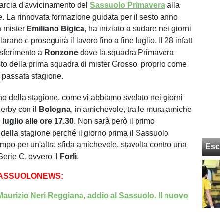
arcia d'avvicinamento del
Sassuolo Primavera
alla
. La rinnovata formazione guidata per il sesto anno
a mister
Emiliano Bigica
, ha iniziato a sudare nei giorni
arano e proseguirà il lavoro fino a fine luglio. Il 28 infatti
rasferimento a
Ronzone
dove la squadra Primavera
sto della prima squadra di mister Grosso, proprio come
 passata stagione.
no della stagione, come vi abbiamo svelato nei giorni
 derby con il
Bologna
, in amichevole, tra le mura amiche
 luglio alle ore 17.30
. Non sarà però il primo
ella stagione perché il giorno prima il Sassuolo
mpo per un'altra sfida amichevole, stavolta contro una
Esc
Serie C, ovvero il
Forlì
.
SASSUOLONEWS:
aurizio Neri Reggiana, addio al Sassuolo. Il nuovo