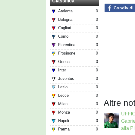
Classifica
Condividi
Atalanta
0
Bologna
0
Cagliari
0
Como
0
Fiorentina
0
Frosinone
0
Genoa
0
Inter
0
Juventus
0
Lazio
0
Lecce
0
Altre no
Milan
0
Monza
0
UFFIC
Napoli
0
Gabrie
alla Pi
Parma
0