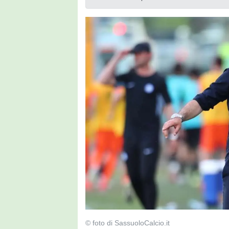
© foto di SassuoloCalcio.it