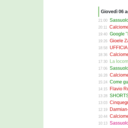
Giovedì 06 
Sassuolo Cal
21:00
Calciomerca
20:11
Google "Fon
19:40
Gioele Zac
19:26
UFFICIALE
18:58
Calciomerca
18:36
La locomotiva
17:30
Sassuolo Celt
17:06
Calciomerc
16:28
Come guadagna
15:24
Flavio Russ
14:15
SHORTS SA
13:28
Cinquegran
13:03
Darmian-Sas
12:19
Calciomerca
10:44
Sassuolo Fe
10:13