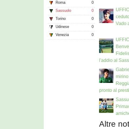
Roma
0
UFFIC
Sassuolo
0
ceduto
Torino
0
Vado a 
Udinese
0
Venezia
0
UFFIC
Benven
Fideli
l'addio al Sas
Gabrie
mirino
Reggia
pronto al prest
Sassu
Primav
amiche
Altre not