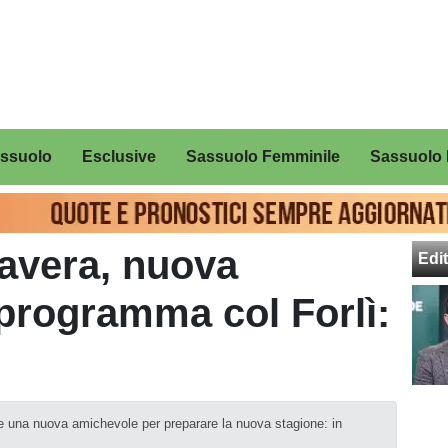
assuolo
Esclusive
Sassuolo Femminile
Sassuolo 
avera, nuova
Edit
programma col Forlì:
e una nuova amichevole per preparare la nuova stagione: in