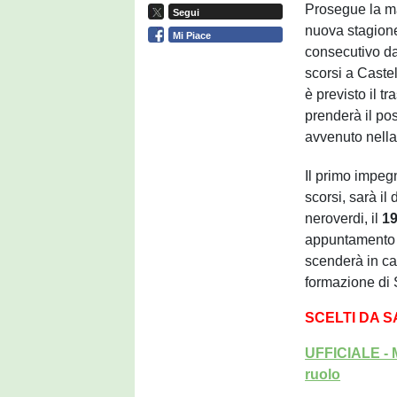
Prosegue la m
Segui
nuova stagione
Mi Piace
consecutivo d
scorsi a Castell
è previsto il t
prenderà il po
avvenuto nella
Il primo impeg
scorsi, sarà il
neroverdi, il
19
appuntamento d
scenderà in ca
formazione di 
SCELTI DA 
UFFICIALE - M
ruolo