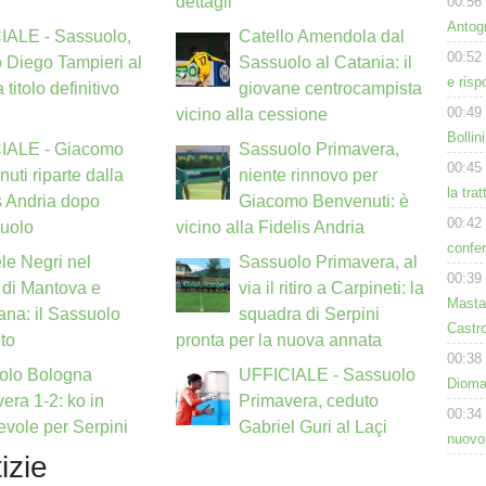
dettagli
00:56
Antog
IALE - Sassuolo,
Catello Amendola dal
00:52
 Diego Tampieri al
Sassuolo al Catania: il
e risp
titolo definitivo
giovane centrocampista
00:49
vicino alla cessione
Bollin
IALE - Giacomo
Sassuolo Primavera,
00:45
uti riparte dalla
niente rinnovo per
la tra
s Andria dopo
Giacomo Benvenuti: è
00:42
suolo
vicino alla Fidelis Andria
confer
le Negri nel
Sassuolo Primavera, al
00:39
 di Mantova e
via il ritiro a Carpineti: la
Masta
na: il Sassuolo
squadra di Serpini
Castro
ito
pronta per la nuova annata
00:38
olo Bologna
UFFICIALE - Sassuolo
Dioman
era 1-2: ko in
Primavera, ceduto
00:34
vole per Serpini
Gabriel Guri al Laçi
nuovo
izie