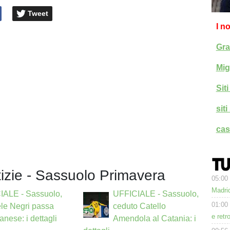
Tweet
I n
Gra
Mig
Sit
sit
cas
tizie - Sassuolo Primavera
05:00
Madrid
IALE - Sassuolo,
UFFICIALE - Sassuolo,
01:00
le Negri passa
ceduto Catello
e retr
anese: i dettagli
Amendola al Catania: i