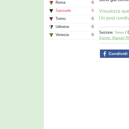
Roma
0
Sassuolo
0
Visualizza que
Un post condiv
Torino
0
Udinese
0
Sezione:
News
/ 
Venezia
0
Autore: Manuel R
Condividi