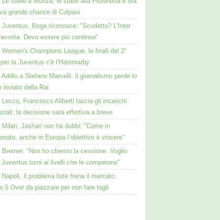
Le stelle a Monza, le stalle alla Fiorentina e ora
ova grande chance di Colpani
Juventus, Boga riconosce: "Scudetto? L'Inter
favorita. Devo essere più continuo"
Women's Champions League, le finali del 2°
 per la Juventus c'è l'Hammarby
Addio a Stefano Marcelli: il giornalismo perde lo
o inviato della Rai
Lecco, Francesco Aliberti lascia gli incarichi
nziali: la decisione sarà effettiva a breve
Milan, Jashari non ha dubbi: "Come in
nato, anche in Europa l’obiettivo è vincere"
Bremer: "Non ho chiesto la cessione. Voglio
 Juventus torni ai livelli che le competono"
Napoli, il problema liste frena il mercato:
 5 Over da piazzare per non fare tagli