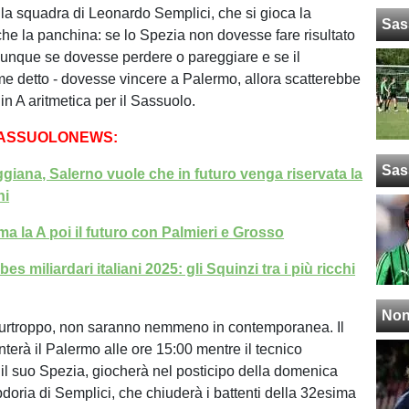
lla squadra di Leonardo Semplici, che si gioca la
Sas
he la panchina: se lo Spezia non dovesse fare risultato
 dunque se dovesse perdere o pareggiare e se il
e detto - dovesse vincere a Palermo, allora scatterebbe
n A aritmetica per il Sassuolo.
SASSUOLONEWS:
Sas
iana, Salerno vuole che in futuro venga riservata la
ni
a la A poi il futuro con Palmieri e Grosso
es miliardari italiani 2025: gli Squinzi tra i più ricchi
Non
purtroppo, non saranno nemmeno in contemporanea. Il
terà il Palermo alle ore 15:00 mentre il tecnico
il suo Spezia, giocherà nel posticipo della domenica
doria di Semplici, che chiuderà i battenti della 32esima