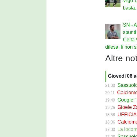
Vigo 1
basta.
SN - A
spunti
Celta 
difesa, lì non 
Altre not
Giovedì 06 
Sassuolo Cal
21:00
Calciomerca
20:11
Google "Fon
19:40
Gioele Zac
19:26
UFFICIALE
18:58
Calciomerca
18:36
La locomotiva
17:30
Sassuolo Celt
17:06