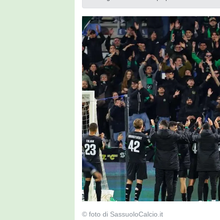
© foto di SassuoloCalcio.it