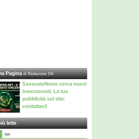
ma Pagina
di Redazione SN
SassuoloNews cerca nuovi
inserzionisti. La tua
pubblicità sul sito:
contattaci!
iù lette
Ieri