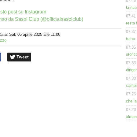
07:45
la nu
sto post su Instagram
07:41
iso da Sasol Club (@officialsasolclub)
resta 
07:37
Data:
Sab 05 aprile 2025 alle 11:06
turno:
izzo
07:35
storic
Tweet
07:33
dirige
07:30
campio
07:26
che la
07:23
almeno