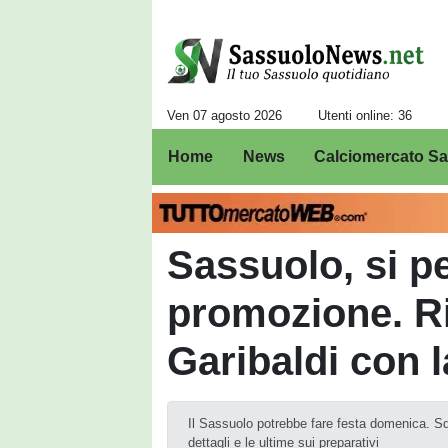
Ven 07 agosto 2026
Utenti online: 36
Home
News
Calciomercato S
Sassuolo, si pe
promozione. Ri
Garibaldi con 
Il Sassuolo potrebbe fare festa domenica. Squa
dettagli e le ultime sui preparativi