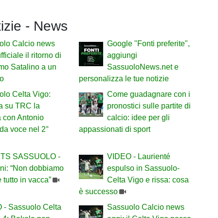
tizie - News
olo Calcio news
Google "Fonti preferite",
fficiale il ritorno di
aggiungi
mo Satalino a un
SassuoloNews.net e
io
personalizza le tue notizie
lo Celta Vigo:
Come guadagnare con i
a su TRC la
pronostici sulle partite di
a con Antonio
calcio: idee per gli
da voce nel 2°
appassionati di sport
TS SASSUOLO -
VIDEO - Laurienté
ani: “Non dobbiamo
espulso in Sassuolo-
e tutto in vacca”
Celta Vigo e rissa: cosa
è successo
 - Sassuolo Celta
Sassuolo Calcio news