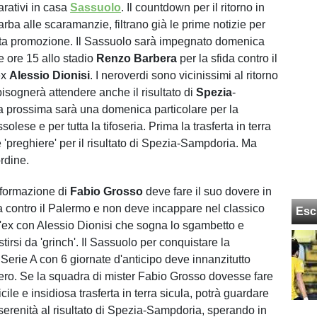
rativi in casa
Sassuolo
. Il countdown per il ritorno in
arba alle scaramanzie, filtrano già le prime notizie per
sta promozione. Il Sassuolo sarà impegnato domenica
e ore 15 allo stadio
Renzo Barbera
per la sfida contro il
ex
Alessio Dionisi
. I neroverdi sono vicinissimi al ritorno
isognerà attendere anche il risultato di
Spezia
-
La prossima sarà una domenica particolare per la
olese e per tutta la tifoseria. Prima la trasferta in terra
le 'preghiere' per il risultato di Spezia-Sampdoria. Ma
rdine.
a formazione di
Fabio Grosso
deve fare il suo dovere in
ra contro il Palermo e non deve incappare nel classico
Esc
l'ex con Alessio Dionisi che sogna lo sgambetto e
tirsi da 'grinch'. Il Sassuolo per conquistare la
Serie A con 6 giornate d'anticipo deve innanzitutto
nero. Se la squadra di mister Fabio Grosso dovesse fare
ficile e insidiosa trasferta in terra sicula, potrà guardare
erenità al risultato di Spezia-Sampdoria, sperando in