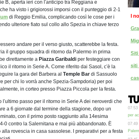
ie B, aperta ieri con l'anticipo tra Reggiana e
he ha visto i grigiorossi imporsi con il punteggio di 2-1
I n
ium
di Reggio Emilia, complicando così le cose per i
ndo ulteriore fiato sul collo allo Spezia in chiave terzo
Gra
Mig
essero andare per il verso giusto, scatterebbe la festa.
oria il gruppo squadra di ritorno da Palermo in prima
Sit
be direttamente a
Piazza Garibaldi
per festeggiare con
sit
ico il ritorno in Serie A. Come riferito dai Sasol, c'è la
seguire la gara del Barbera al
Temple Bar
di Sassuolo
cas
ire per chi lo vorrà anche Spezia-Sampdoria) per poi
almente, in corteo presso Piazza Piccola per la festa.
'ultimo passo per il ritorno in Serie A dei neroverdi che
07:53
are a 6 giornate dal termine della stagione, dopo un
per a
inato, con il primo posto raggiunto alla 14esima
l 4-0 contro la Salernitana e mai più abbandonato. È
07:49
to alla rovescia in casa sassolese. I preparativi per a festa
Paler
iati...