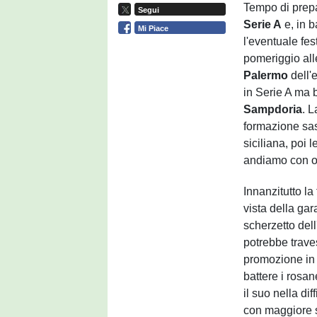
Tempo di prepa
Segui
Serie A
e, in b
Mi Piace
l'eventuale fe
pomeriggio all
Palermo
dell'
in Serie A ma b
Sampdoria
. 
formazione sass
siciliana, poi 
andiamo con o
Innanzitutto l
vista della ga
scherzetto del
potrebbe traves
promozione in 
battere i rosa
il suo nella dif
con maggiore s