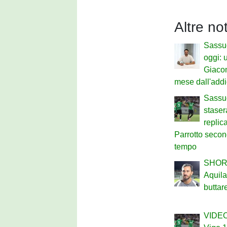
Altre no
Sassu
oggi: u
Giaco
mese dall'add
Sassuo
staser
replic
Parrotto secon
tempo
SHOR
Aquil
buttar
VIDEO