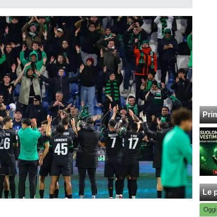
Pri
Le p
Oggi