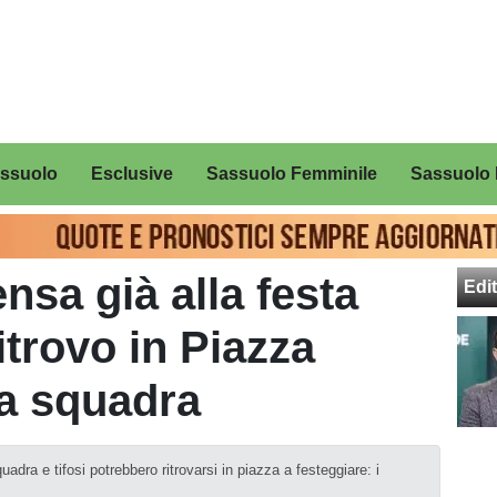
assuolo
Esclusive
Sassuolo Femminile
Sassuolo 
nsa già alla festa
Edit
trovo in Piazza
la squadra
dra e tifosi potrebbero ritrovarsi in piazza a festeggiare: i