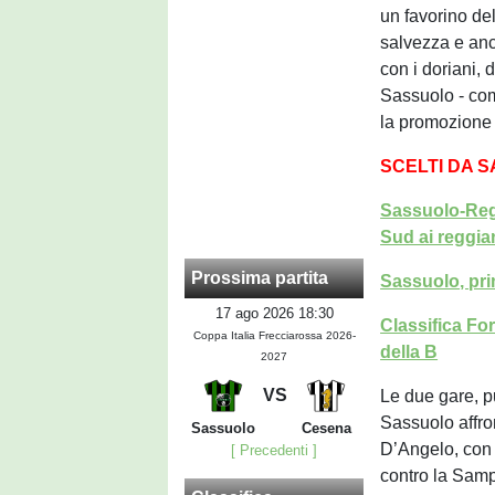
un favorino de
salvezza e anc
con i doriani,
Sassuolo - com
la promozione i
SCELTI DA 
Sassuolo-Regg
Sud ai reggia
Prossima partita
Sassuolo, prim
17 ago 2026 18:30
Classifica Forb
Coppa Italia Frecciarossa 2026-
della B
2027
VS
Le due gare, 
Sassuolo affron
Sassuolo
Cesena
D’Angelo, con 
[ Precedenti ]
contro la Samp