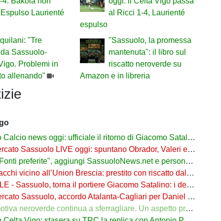
-4: Bakola non
oggi: il Celta Vigo passa
 Espulso Laurienté
al Ricci 1-4, Laurienté
espulso
quilani: "Tre
"Sassuolo, la promessa
 da Sassuolo-
mantenuta": il libro sul
Vigo. Problemi in
riscatto neroverde su
sto allenando"
Amazon e in libreria
izie
ago
cio news oggi: ufficiale il ritorno di Giacomo Satalino a un mese dall'addio
to Sassuolo LIVE oggi: spuntano Obrador, Valeri e Darmian per la difesa
ti preferite", aggiungi SassuoloNews.net e personalizza le tue notizie
chi vicino all’Union Brescia: prestito con riscatto dal Sassuolo
 - Sassuolo, torna il portiere Giacomo Satalino: i dettagli
to Sassuolo, accordo Atalanta-Cagliari per Daniel Maldini: i dettagli
 neroverde continua a sferragliare. Un aspetto preoccupa Aquilani dopo il Celta
a Vigo: stasera su TRC la replica con Antonio Parrotto seconda voce nel 2° tempo