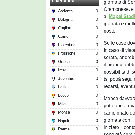
Classifica
giornata di Ser
Cremonese, e c
Atalanta
0
al
Mapei Stad
Bologna
0
granata e mette
Cagliari
0
posto.
Como
0
Se le cose dov
Fiorentina
0
In caso di vitt
Frosinone
0
serata, andreb
Genoa
0
il proprio pubbl
Inter
0
possibilità di 
Juventus
0
(si potrà segu
recarsi, eventu
Lazio
0
Lecce
0
Manca davvero l
Milan
0
potrebbe arriv
Monza
0
campionato dom
giornata con i
Napoli
0
iniziato il con
Parma
0
sono già cominc