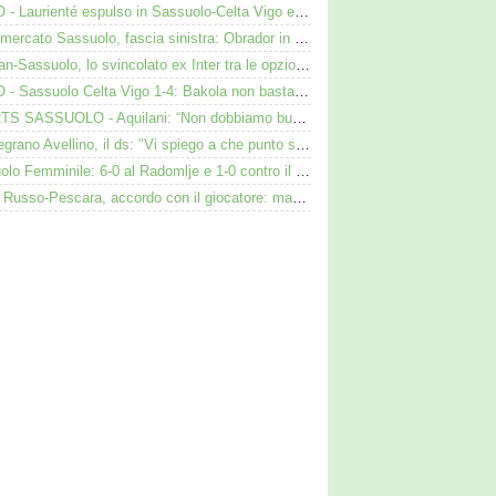
VIDEO - Laurienté espulso in Sassuolo-Celta Vigo e rissa: cosa è successo
Calciomercato Sassuolo, fascia sinistra: Obrador in pole, Valeri l’alternativa
Darmian-Sassuolo, lo svincolato ex Inter tra le opzioni ma c'è il solito Cagliari
VIDEO - Sassuolo Celta Vigo 1-4: Bakola non basta. Espulso Laurienté
SHORTS SASSUOLO - Aquilani: “Non dobbiamo buttare tutto in vacca”
Cinquegrano Avellino, il ds: "Vi spiego a che punto siamo col Sassuolo"
Sassuolo Femminile: 6-0 al Radomlje e 1-0 contro il Bologna nelle prime amichevoli
Flavio Russo-Pescara, accordo con il giocatore: manca però l’intesa con il Sassuolo