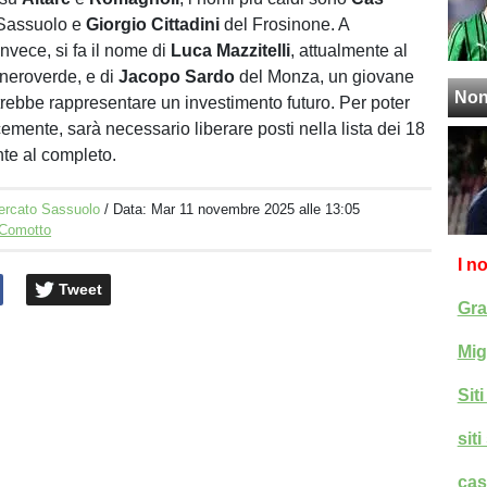
 Sassuolo e
Giorgio Cittadini
del Frosinone. A
nvece, si fa il nome di
Luca Mazzitelli
, attualmente al
 neroverde, e di
Jacopo Sardo
del Monza, un giovane
Non
trebbe rappresentare un investimento futuro. Per poter
emente, sarà necessario liberare posti nella lista dei 18
nte al completo.
ercato Sassuolo
/ Data:
Mar 11 novembre 2025 alle 13:05
 Comotto
I n
Tweet
Gra
Mig
Sit
sit
cas