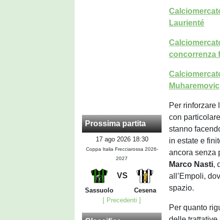
Calciomercato
Laurienté
Calciomercato
concorrenza f
Calciomercato 
Muharemovic
Per rinforzare
con particolar
Prossima partita
stanno facendo
17 ago 2026 18:30
in estate e fin
Coppa Italia Frecciarossa 2026-
ancora senza p
2027
Marco Nasti
,
VS
all’Empoli, dov
spazio.
Sassuolo
Cesena
[ Precedenti ]
Per quanto rigu
delle trattativ