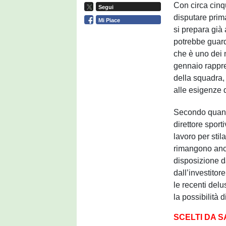
Con circa cinq
Segui
disputare prim
Mi Piace
si prepara già 
potrebbe guar
che è uno dei n
gennaio rappre
della squadra, 
alle esigenze 
Secondo quant
direttore sport
lavoro per stil
rimangono anco
disposizione d
dall’investitor
le recenti delu
la possibilità 
SCELTI DA 