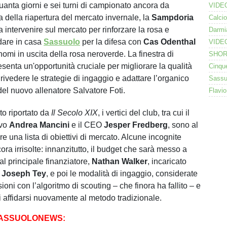
uanta giorni e sei turni di campionato ancora da
a della riapertura del mercato invernale, la
Sampdoria
a intervenire sul mercato per rinforzare la rosa e
dare in casa
Sassuolo
per la difesa con
Cas Odenthal
omi in uscita della rosa neroverde. La finestra di
senta un'opportunità cruciale per migliorare la qualità
rivedere le strategie di ingaggio e adattare l’organico
del nuovo allenatore Salvatore Foti.
o riportato da
Il Secolo XIX
, i vertici del club, tra cui il
ivo
Andrea Mancini
e il CEO
Jesper Fredberg
, sono al
are una lista di obiettivi di mercato. Alcune incognite
ra irrisolte: innanzitutto, il budget che sarà messo a
al principale finanziatore,
Nathan Walker
, incaricato
e
Joseph Tey
, e poi le modalità di ingaggio, considerate
sioni con l’algoritmo di scouting – che finora ha fallito – e
di affidarsi nuovamente al metodo tradizionale.
SASSUOLONEWS: