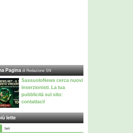
ma Pagina
di Redazione SN
SassuoloNews cerca nuovi
inserzionisti. La tua
pubblicità sul sito:
contattaci!
iù lette
Ieri