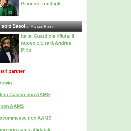
Pianese: i dettagli
 solo Sasol
di Manuel Rizzo
Italia, Guardiola rifiuta: il
nuovo c.t. sarà Andrea
Pirlo
ostri partner
towin
liori Casino non AAMS
i non AAMS
i scommesse non AAMS
ino non aams affidabili