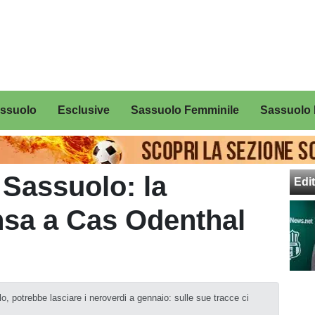
assuolo
Esclusive
Sassuolo Femminile
Sassuolo 
Sassuolo: la
Edit
sa a Cas Odenthal
, potrebbe lasciare i neroverdi a gennaio: sulle sue tracce ci