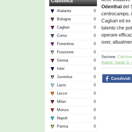
Classifica
Odenthal
del
Atalanta
0
centrocampo, i
Bologna
0
Cagliari ed ex
Cagliari
0
talento che po
operare efficac
Como
0
over, attualme
Fiorentina
0
Frosinone
0
Sezione:
Calciom
Genoa
0
Autore: Sarah G.
Inter
0
Juventus
0
Condividi
Lazio
0
Lecce
0
Milan
0
Monza
0
Napoli
0
Parma
0