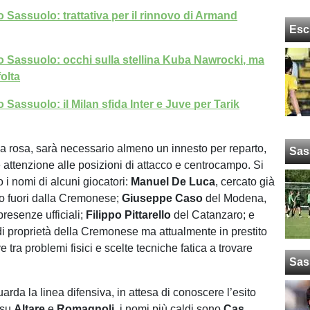
 Sassuolo: trattativa per il rinnovo di Armand
Esc
 Sassuolo: occhi sulla stellina Kuba Nawrocki, ma
olta
Sassuolo: il Milan sfida Inter e Juve per Tarik
 la rosa, sarà necessario almeno un innesto per reparto,
Sas
e attenzione alle posizioni di attacco e centrocampo. Si
 i nomi di alcuni giocatori:
Manuel De Luca
, cercato già
ito fuori dalla Cremonese;
Giuseppe Caso
del Modena,
resenze ufficiali;
Filippo Pittarello
del Catanzaro; e
 di proprietà della Cremonese ma attualmente in prestito
e tra problemi fisici e scelte tecniche fatica a trovare
Sas
arda la linea difensiva, in attesa di conoscere l’esito
e su
Altare
e
Romagnoli
, i nomi più caldi sono
Cas