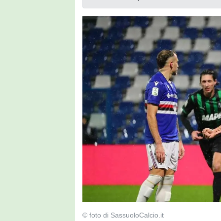
© foto di SassuoloCalcio.it