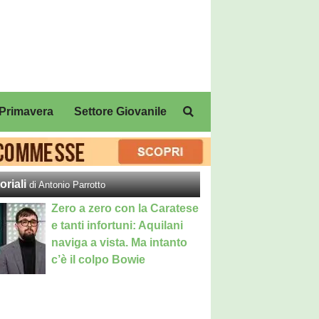
Primavera
Settore Giovanile
oriali
di Antonio Parrotto
Zero a zero con la Caratese
e tanti infortuni: Aquilani
naviga a vista. Ma intanto
c’è il colpo Bowie