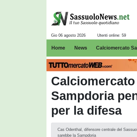
Gio 06 agosto 2026
Utenti online: 59
Home
News
Calciomercato S
Calciomercato 
Sampdoria pen
per la difesa
Cas Odenthal, difensore centrale del Sassuolo
sarebbe la Sampdoria