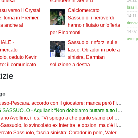
14:22
 difesa
scendere in Serie D
brasil
su verso il Crystal
Calciomercato
14:11
: torna in Premier,
Sassuolo: i neroverdi
rinnov
a anche al
hanno rifiutato un'offerta
14:07
per Pinamonti
aver p
IALE -
Sassuolo, rinforzi sulle
omercato
fasce: Obrador in pole a
lo, ceduto Kevin
sinistra, Darmian
zo: il comunicato
soluzione a destra
izie
ago
o-Pescara, accordo con il giocatore: manca però l’intesa con il Sassuolo
SSUOLO - Aquilani: “Non dobbiamo buttare tutto in vacca”
o Avellino, il ds: "Vi spiego a che punto siamo col Sassuolo"
suolo, lo svincolato ex Inter tra le opzioni ma c'è il solito Cagliari
to Sassuolo, fascia sinistra: Obrador in pole, Valeri l’alternativa