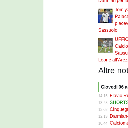
Darmian per la
Tomiya
Palace
piacev
Sassuolo
UFFIC
Calci
Sassuo
Leone all'Arez
Altre not
Giovedì 06 
Flavio Russ
14:15
SHORTS SA
13:28
Cinquegran
13:03
Darmian-Sas
12:19
Calciomerca
10:44