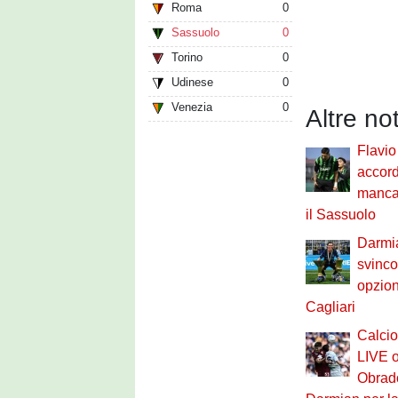
Roma
0
Sassuolo
0
Torino
0
Udinese
0
Venezia
0
Altre no
Flavi
accord
manca 
il Sassuolo
Darmi
svincol
opzioni
Cagliari
Calci
LIVE o
Obrado