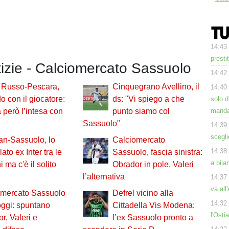
14:43
presti
tizie - Calciomercato Sassuolo
14:42
o Russo-Pescara,
Cinquegrano Avellino, il
14:40
o con il giocatore:
ds: "Vi spiego a che
solo d
manda
però l’intesa con
punto siamo col
Sassuolo"
14:39
scegli
an-Sassuolo, lo
Calciomercato
14:38
ato ex Inter tra le
Sassuolo, fascia sinistra:
a bila
 ma c'è il solito
Obrador in pole, Valeri
l’alternativa
14:37
va all
omercato Sassuolo
Defrel vicino alla
14:32
ggi: spuntano
Cittadella Vis Modena:
l'Ost
r, Valeri e
l’ex Sassuolo pronto a