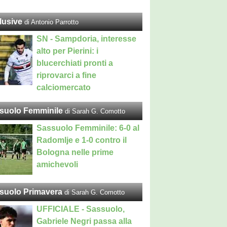
lusive
di Antonio Parrotto
SN - Sampdoria, interesse
alto per Pierini: i
blucerchiati pronti a
riprovarci a fine
calciomercato
suolo Femminile
di Sarah G. Comotto
Sassuolo Femminile: 6-0 al
Radomlje e 1-0 contro il
Bologna nelle prime
amichevoli
suolo Primavera
di Sarah G. Comotto
UFFICIALE - Sassuolo,
Gabriele Negri passa alla