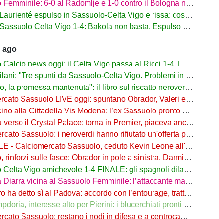
mminile: 6-0 al Radomlje e 1-0 contro il Bologna nelle prime amichevoli
urienté espulso in Sassuolo-Celta Vigo e rissa: cosa è successo
assuolo Celta Vigo 1-4: Bakola non basta. Espulso Laurienté
5 ago
lcio news oggi: il Celta Vigo passa al Ricci 1-4, Laurienté espulso
: "Tre spunti da Sassuolo-Celta Vigo. Problemi in difesa, lì non sto allenando"
 promessa mantenuta": il libro sul riscatto neroverde su Amazon e in libreria
to Sassuolo LIVE oggi: spuntano Obrador, Valeri e Darmian per la difesa
o alla Cittadella Vis Modena: l’ex Sassuolo pronto a scendere in Serie D
rso il Crystal Palace: torna in Premier, piaceva anche al Sassuolo
ato Sassuolo: i neroverdi hanno rifiutato un'offerta per Pinamonti
 Calciomercato Sassuolo, ceduto Kevin Leone all'Arezzo: il comunicato
nforzi sulle fasce: Obrador in pole a sinistra, Darmian soluzione a destra
elta Vigo amichevole 1-4 FINALE: gli spagnoli dilagano nel finale
ra vicina al Sassuolo Femminile: l’attaccante maliana a parametro zero dal PSG
detto sì al Padova: accordo con l’entourage, trattativa con il Sassuolo in corso
, interesse alto per Pierini: i blucerchiati pronti a riprovarci a fine calciomercato
o Sassuolo: restano i nodi in difesa e a centrocampo. Occhio alle uscite