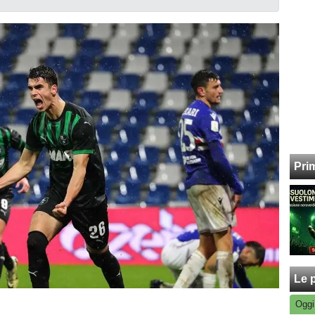
Pri
Le p
Oggi