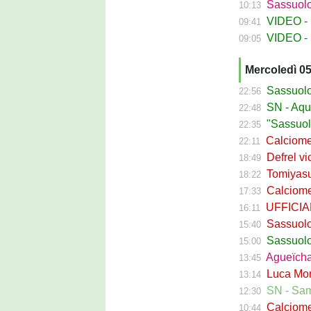
Sassuolo Fe
10:13
VIDEO - La
09:41
VIDEO - S
09:05
Mercoledì 0
Sassuolo Ca
22:56
SN - Aquilani
22:48
"Sassuolo, la
22:35
Calciomerca
22:11
Defrel vicin
18:49
Tomiyasu ve
18:22
Calciomerc
17:33
UFFICIALE -
16:11
Sassuolo, ri
15:40
Sassuolo C
15:00
Agueïcha Diar
13:45
Luca Moro ha 
13:14
SN - Sampdoria
12:30
Calciomercat
10:44