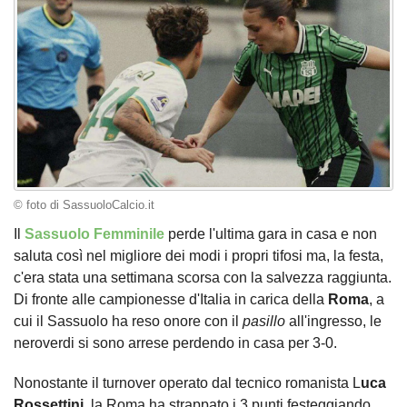
© foto di SassuoloCalcio.it
Il
Sassuolo Femminile
perde l'ultima gara in casa e non
saluta così nel migliore dei modi i propri tifosi ma, la festa,
c'era stata una settimana scorsa con la salvezza raggiunta.
Di fronte alle campionesse d'Italia in carica della
Roma
, a
cui il Sassuolo ha reso onore con il
pasillo
all'ingresso, le
neroverdi si sono arrese perdendo in casa per 3-0.
Nonostante il turnover operato dal tecnico romanista L
uca
Rossettini
, la Roma ha strappato i 3 punti festeggiando