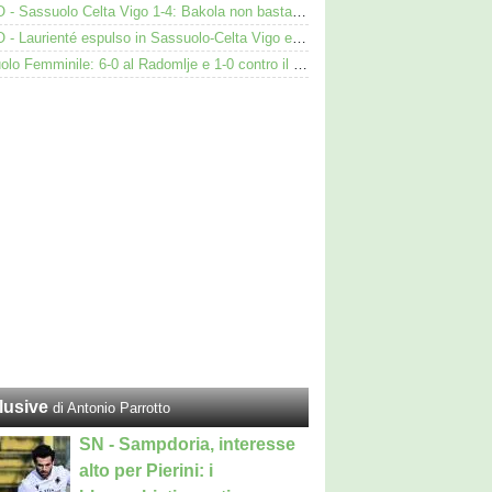
VIDEO - Sassuolo Celta Vigo 1-4: Bakola non basta. Espulso Laurienté
VIDEO - Laurienté espulso in Sassuolo-Celta Vigo e rissa: cosa è successo
Sassuolo Femminile: 6-0 al Radomlje e 1-0 contro il Bologna nelle prime amichevoli
lusive
di Antonio Parrotto
SN - Sampdoria, interesse
alto per Pierini: i