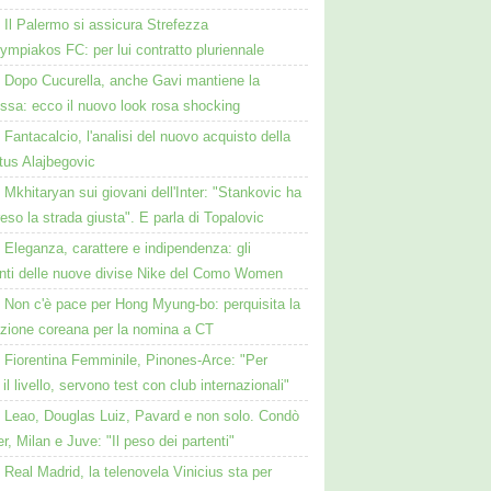
Il Palermo si assicura Strefezza
lympiakos FC: per lui contratto pluriennale
Dopo Cucurella, anche Gavi mantiene la
ssa: ecco il nuovo look rosa shocking
Fantacalcio, l'analisi del nuovo acquisto della
tus Alajbegovic
Mkhitaryan sui giovani dell'Inter: "Stankovic ha
reso la strada giusta". E parla di Topalovic
Eleganza, carattere e indipendenza: gli
nti delle nuove divise Nike del Como Women
Non c'è pace per Hong Myung-bo: perquisita la
azione coreana per la nomina a CT
Fiorentina Femminile, Pinones-Arce: "Per
 il livello, servono test con club internazionali"
Leao, Douglas Luiz, Pavard e non solo. Condò
er, Milan e Juve: "Il peso dei partenti"
Real Madrid, la telenovela Vinicius sta per