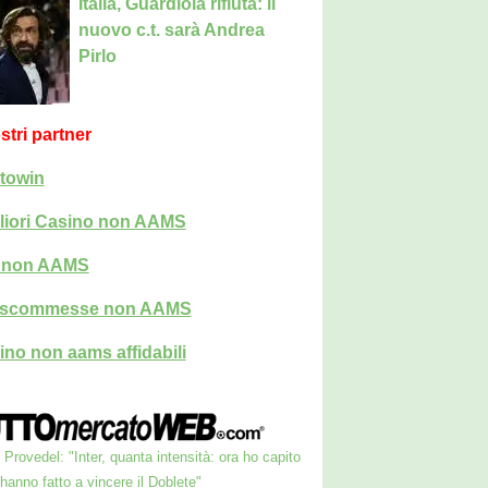
Italia, Guardiola rifiuta: il
nuovo c.t. sarà Andrea
Pirlo
ostri partner
towin
liori Casino non AAMS
i non AAMS
i scommesse non AAMS
ino non aams affidabili
Provedel: "Inter, quanta intensità: ora ho capito
anno fatto a vincere il Doblete"