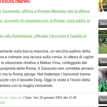
SASSUOLONEWS:
 Sassuolo: offerta a Kostas Manolas per la difesa
o, accordo di massima con la Roma: sarà addio al
Sas
z alla Sampdoria: ufficiale l'accordo e l'addio al
portante sulla fascia mancina, un vecchio pallino della
va a colmare una lacuna sulla corsia, in attesa di capire
Sas
la situazione relativa a Matias Vina, corteggiato dal
proprietà della Roma. Il Sassuolo non vorrebbe privarsi
o ma la Roma spinge. Nel frattempo i neroverdi hanno
uzzle con il tassello Doig. Oggi le visite e l'inizio della
entura con la maglia neroverde.
ercato Sassuolo
/ Data:
Ven 19 gennaio 2024 alle 11:48
Non
izzo