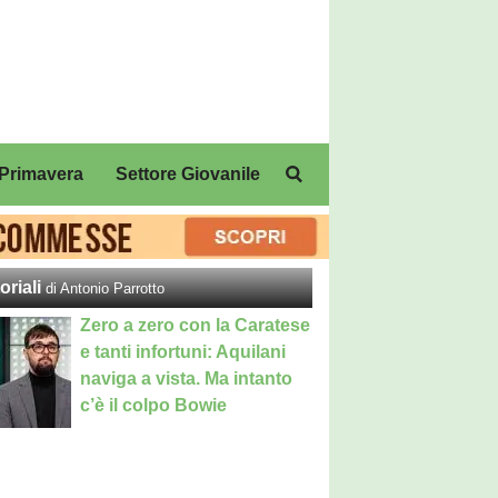
Primavera
Settore Giovanile
oriali
di Antonio Parrotto
Zero a zero con la Caratese
e tanti infortuni: Aquilani
naviga a vista. Ma intanto
c’è il colpo Bowie