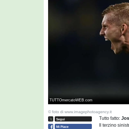
TUTTOmercatoWEB.com
© foto di www.imagephotoagency.it
Tutto fatto:
Jo
Segui
Il terzino sinist
Mi Piace