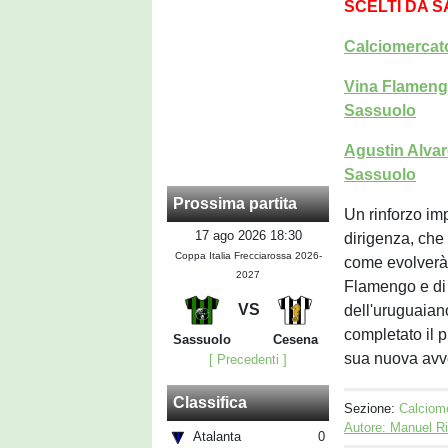
SCELTI DA 
Calciomercato
Vina Flameng
Sassuolo
Agustin Alvare
Sassuolo
Prossima partita
Un rinforzo im
17 ago 2026 18:30
dirigenza, che 
Coppa Italia Frecciarossa 2026-
come evolverà 
2027
Flamengo e di 
VS
dell'uruguaian
completato il p
Sassuolo
Cesena
sua nuova avv
[ Precedenti ]
Classifica
Sezione:
Calciom
Autore: Manuel R
Atalanta
0