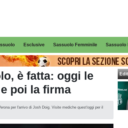
assuolo
Esclusive
Sassuolo Femminile
Sassuolo 
o, è fatta: oggi le
Edit
e poi la firma
erona per l'arrivo di Josh Doig. Visite mediche quest'oggi per il