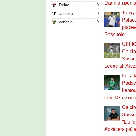
Darmian per la
Torino
0
Tomiya
Udinese
0
Palace
Venezia
0
piacev
Sassuolo
UFFIC
Calci
Sassuo
Leone all'Arez
Luca M
Padov
l’entou
con il Sassuol
Calci
Sassuo
"L'offe
Adzic era più a