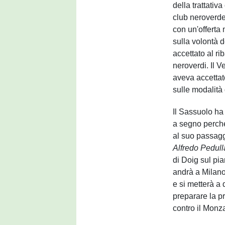
della trattativa 
club neroverde
con un'offerta 
sulla volontà d
accettato al ri
neroverdi. Il V
aveva accettato
sulle modalità 
Il Sassuolo ha 
a segno perché
al suo passaggi
Alfredo Pedull
di Doig sul pia
andrà a Milano 
e si metterà a
preparare la p
contro il Monz