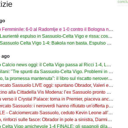
conclu
izie
ago
mminile: 6-0 al Radomlje e 1-0 contro il Bologna nelle prime amichevoli
urienté espulso in Sassuolo-Celta Vigo e rissa: cosa è successo
assuolo Celta Vigo 1-4: Bakola non basta. Espulso Laurienté
5 ago
lcio news oggi: il Celta Vigo passa al Ricci 1-4, Laurienté espulso
: "Tre spunti da Sassuolo-Celta Vigo. Problemi in difesa, lì non sto allenando"
 promessa mantenuta": il libro sul riscatto neroverde su Amazon e in libreria
to Sassuolo LIVE oggi: spuntano Obrador, Valeri e Darmian per la difesa
o alla Cittadella Vis Modena: l’ex Sassuolo pronto a scendere in Serie D
rso il Crystal Palace: torna in Premier, piaceva anche al Sassuolo
ato Sassuolo: i neroverdi hanno rifiutato un'offerta per Pinamonti
 Calciomercato Sassuolo, ceduto Kevin Leone all'Arezzo: il comunicato
nforzi sulle fasce: Obrador in pole a sinistra, Darmian soluzione a destra
elta Vigo amichevole 1-4 FINALE: gli spagnoli dilagano nel finale