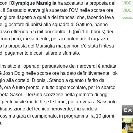
con l'
Olympique
Marsiglia
ha accettato la proposta del
. Il Sassuolo aveva già superato l'OM nelle scorse ore
migliore rispetto a quella dei francesi che, facendo leva
el giocatore di unirsi alla squadra di Gattuso, hanno
basso offrendo 5,5 milioni contro i 6 (più 1 di bonus) dei
erona però, inizialmente, per accontentare il ragazzo,
 la proposta del Marsiglia ma poi non c'è stata l'intesa
di pagamento e così l'affare è sfumato.
insistito e l'opera di persuasione dei neroverdi è andata
 Josh Doig nelle scorse ore ha dato definitivamente l'ok
o alla corte di Dionisi. Stando a quanto riferito da
à
, ora è tutto pronto, è tutto apparecchiato, per lo sbarco
neta Sasol. Il terzino scozzese nella giornata di oggi
per le visite mediche e le firme, poi arriverà a Sassuolo
 disposizione del tecnico neroverde, iniziando a
Esc
rossima gara di campionato, in programma fra 10 giorni,
a.