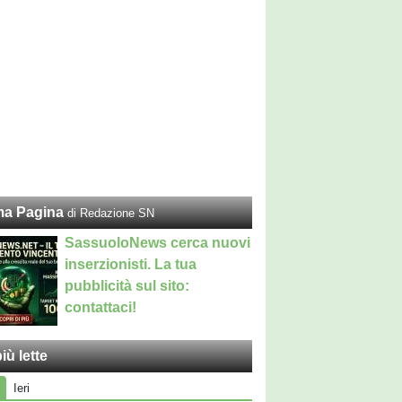
ma Pagina
di Redazione SN
SassuoloNews cerca nuovi
inserzionisti. La tua
pubblicità sul sito:
contattaci!
iù lette
Ieri