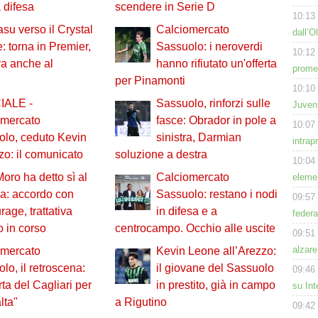
 difesa
scendere in Serie D
10:13
su verso il Crystal
Calciomercato
dall’O
: torna in Premier,
Sassuolo: i neroverdi
10:12
a anche al
hanno rifiutato un'offerta
prome
per Pinamonti
10:10
IALE -
Sassuolo, rinforzi sulle
Juven
omercato
fasce: Obrador in pole a
10:07
lo, ceduto Kevin
sinistra, Darmian
intrap
zo: il comunicato
soluzione a destra
10:04
oro ha detto sì al
Calciomercato
eleme
a: accordo con
Sassuolo: restano i nodi
09:57
rage, trattativa
in difesa e a
feder
o in corso
centrocampo. Occhio alle uscite
09:51
alzare
omercato
Kevin Leone all’Arezzo:
lo, il retroscena:
il giovane del Sassuolo
09:46
rta del Cagliari per
in prestito, già in campo
su Int
lta"
a Rigutino
09:42