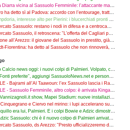
ra vicina al Sassuolo Femminile: l’attaccante maliana a parametro zero dal PSG
detto sì al Padova: accordo con l’entourage, trattativa con il Sassuolo in corso
, interesse alto per Pierini: i blucerchiati pronti a riprovarci a fine calciomercato
o Sassuolo: restano i nodi in difesa e a centrocampo. Occhio alle uscite
o Sassuolo, il retroscena: "L'offerta del Cagliari per Adzic era più alta"
all’Arezzo: il giovane del Sassuolo in prestito, già in campo a Rigutino
Fiorentina: ha detto al Sassuolo che non rinnoverà, viola in agguato
ago
lcio news oggi: i nuovi colpi di Palmieri. Volpato, caso rientrato
ti preferite", aggiungi SassuoloNews.net e personalizza le tue notizie
ajrami all’Al Taawoun: l’ex Sassuolo lascia i Rangers e riparte dall’Arabia Saudita
 - Sassuolo Femminile, altro colpo: è arrivata Kinga Wyrwas!
nnizagnoli.it show, Mapei Stadium: nuove installazioni all’esterno
nquegrano e Ciervo nel mirino: i lupi accelerano sul mercato dal Sassuolo
quillo era lui, Palmieri. E i colpi Bowie e Adzic dimostrano il perché
 Sassuolo: chi è il nuovo colpo di Palmieri arrivato dalla Juve. Ruolo e Fantacalcio
o Sassuolo, ds Arezzo: "Presto ufficializzeremo due arrivi dai neroverdi"