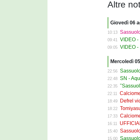
Altre not
Giovedì 06 
Sassuolo Fe
10:13
VIDEO - La
09:41
VIDEO - S
09:05
Mercoledì 0
Sassuolo Ca
22:56
SN - Aquilani
22:48
"Sassuolo, la
22:35
Calciomerca
22:11
Defrel vicin
18:49
Tomiyasu ve
18:22
Calciomerc
17:33
UFFICIALE -
16:11
Sassuolo, ri
15:40
Sassuolo C
15:00