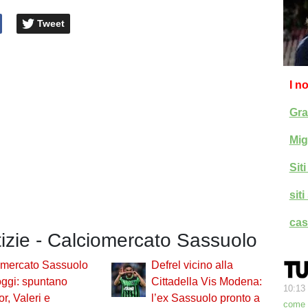
Tweet
I n
Gra
Mig
Sit
sit
cas
tizie - Calciomercato Sassuolo
omercato Sassuolo
Defrel vicino alla
ggi: spuntano
Cittadella Vis Modena:
10:13
r, Valeri e
l’ex Sassuolo pronto a
come h