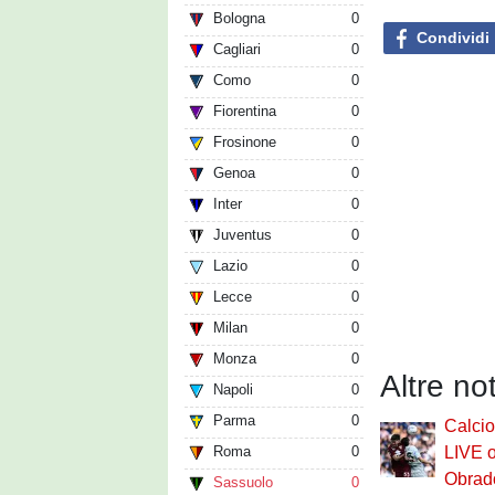
Bologna
0
Condividi
Cagliari
0
Como
0
Fiorentina
0
Frosinone
0
Genoa
0
Inter
0
Juventus
0
Lazio
0
Lecce
0
Milan
0
Monza
0
Altre no
Napoli
0
Parma
0
Calci
Roma
0
LIVE o
Obrado
Sassuolo
0