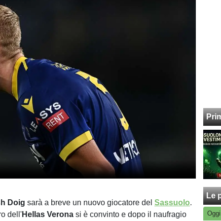
Pri
Le p
sh
Doig
sarà a breve un nuovo giocatore del
Sassuolo
.
Oggi
ro dell'
Hellas
Verona
si è convinto e dopo il naufragio