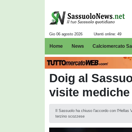
Gio 06 agosto 2026
Utenti online: 49
Home
News
Calciomercato S
Doig al Sassuol
visite mediche 
Il Sassuolo ha chiuso l'accordo con l'Hellas V
terzino scozzese