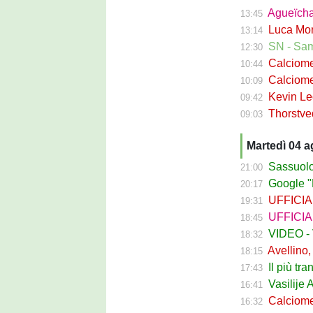
Agueïcha Diar
13:45
Luca Moro ha 
13:14
SN - Sampdoria
12:30
Calciomercat
10:44
Calciomercat
10:09
Kevin Leone 
09:42
Thorstvedt-
09:03
Martedì 04 
Sassuolo Ca
21:00
Google "Fon
20:17
UFFICIALE - B
19:31
UFFICIALE
18:45
VIDEO - Va
18:32
Avellino, Ci
18:15
Il più tran
17:43
Vasilije Adzic
16:41
Calciomercat
16:32