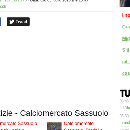
ercato Sassuolo
/ Data:
Gio 03 luglio 2025 alle 10:45
izzo
I n
Tweet
Gra
Mig
Sit
sit
cas
06:45
ad Ala
tizie - Calciomercato Sassuolo
06:30
formu
omercato Sassuolo
Calciomercato