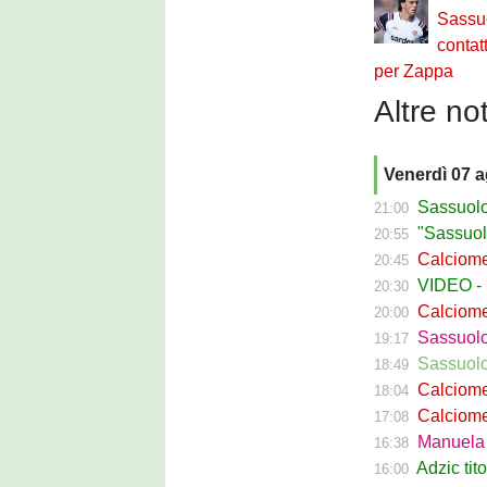
Sassuo
contatt
per Zappa
Altre not
Venerdì 07 
Sassuolo C
21:00
"Sassuolo, la
20:55
Calciomerca
20:45
VIDEO - La g
20:30
Calciomer
20:00
Sassuolo Pr
19:17
Sassuolo P
18:49
Calciomercat
18:04
Calciomerca
17:08
Manuela Pe
16:38
Adzic titol
16:00