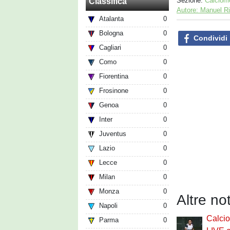
Sezione:
Calciom
Classifica
Autore: Manuel R
Atalanta
0
Bologna
0
Condividi
Cagliari
0
Como
0
Fiorentina
0
Frosinone
0
Genoa
0
Inter
0
Juventus
0
Lazio
0
Lecce
0
Milan
0
Monza
0
Altre no
Napoli
0
Calci
Parma
0