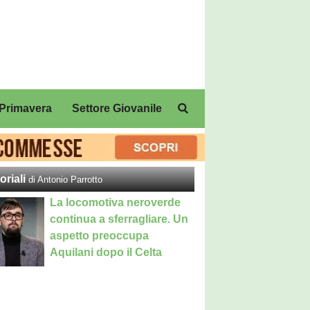
Primavera
Settore Giovanile
oriali
di Antonio Parrotto
La locomotiva neroverde
continua a sferragliare. Un
aspetto preoccupa
Aquilani dopo il Celta