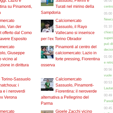
ggi: Lazio e
Sassuolo, Pierini e
06:00
tina su Pinamonti,
Turati nel mirino della
centro
a
Sampdoria
05:00
Newcas
omercato
Calciomercato
01:10
lo, Van der
Sassuolo, il Rayo
chiacc
 offerto dal Como
Vallecano si inserisce
superi
r avere Esposito
per l'ex Torino Obrador
può d
omercato
Pinamonti al centro del
decisi
olo, Giuseppe
calciomercato: Lazio in
01:00
o vicino al
forte pressing, Fiorentina
e retr
zione in dirittura
osserva
00:56
vuole 
 Torino-Sassuolo
Calciomercato
00:53
hatchoua: i
Sassuolo, Pinamonti-
Lauta
a e i neroverdi
Fiorentina: il neroverde
00:49
'ex Verona
alternativa a Pellegrino del
Parede
Parma
00:45
omercato
Gioele Zacchi vicino