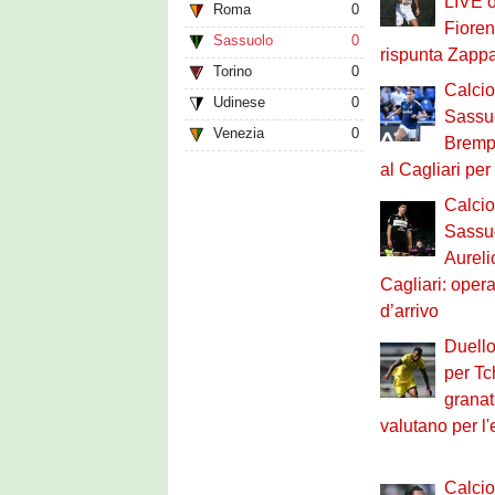
LIVE o
Roma
0
Fioren
Sassuolo
0
rispunta Zapp
Torino
0
Calci
Udinese
0
Sassuo
Venezia
0
Brempt
al Cagliari pe
Calci
Sassu
Aureli
Cagliari: opera
d’arrivo
Duello
per Tc
granat
valutano per l
Calci