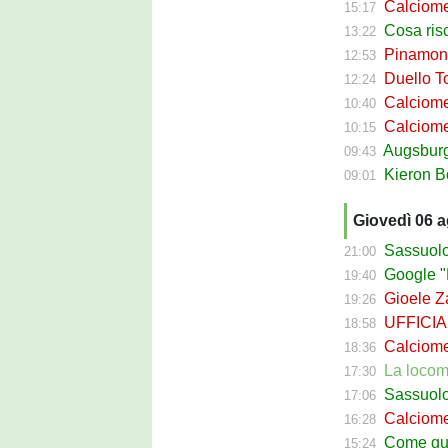
Calciomercato
15:17
Cosa rischi
13:22
Pinamonti a
12:53
Duello Torin
12:24
Calciomercato
10:40
Calciomer
10:15
Augsburg Sas
09:43
Kieron Bowie 
09:01
Giovedì 06 
Sassuolo Cal
21:00
Google "Fon
19:40
Gioele Zac
19:26
UFFICIALE
18:58
Calciomerca
18:36
La locomotiva
17:30
Sassuolo Celt
17:06
Calciomerc
16:28
Come guadagna
15:24