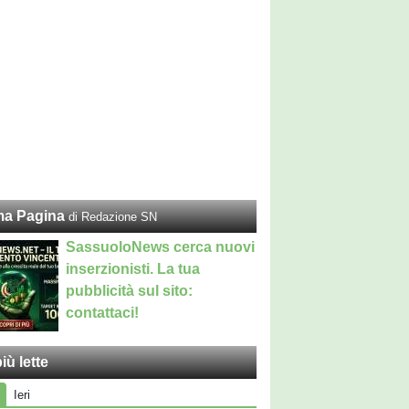
ma Pagina
di Redazione SN
SassuoloNews cerca nuovi
inserzionisti. La tua
pubblicità sul sito:
contattaci!
iù lette
Ieri