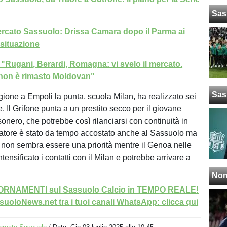
Sas
rcato Sassuolo: Drissa Camara dopo il Parma ai
 situazione
: "Rugani, Berardi, Romagna: vi svelo il mercato.
non è rimasto Moldovan"
Sas
gione a Empoli la punta, scuola Milan, ha realizzato sei
te. Il Grifone punta a un prestito secco per il giovane
onero, che potrebbe così rilanciarsi con continuità in
ocatore è stato da tempo accostato anche al Sassuolo ma
i non sembra essere una priorità mentre il Genoa nelle
ntensificato i contatti con il Milan e potrebbe arrivare a
Non
GIORNAMENTI sul Sassuolo Calcio in TEMPO REALE!
uoloNews.net tra i tuoi canali WhatsApp: clicca qui