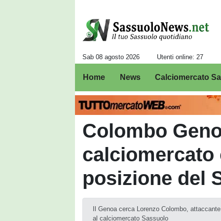
Sab 08 agosto 2026
Utenti online: 27
Home
News
Calciomercato S
Colombo Genoa
calciomercato c
posizione del 
Il Genoa cerca Lorenzo Colombo, attaccante d
al calciomercato Sassuolo