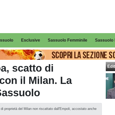
assuolo
Esclusive
Sassuolo Femminile
Sassuolo 
, scatto di
Edit
on il Milan. La
Sassuolo
i proprietà del Milan non riscattato dall'Empoli, accostato anche