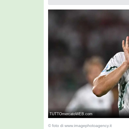
TUTTOmercatoWEB.com
© foto di www.imagephotoagency.it