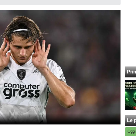
Pri
Le p
Oggi