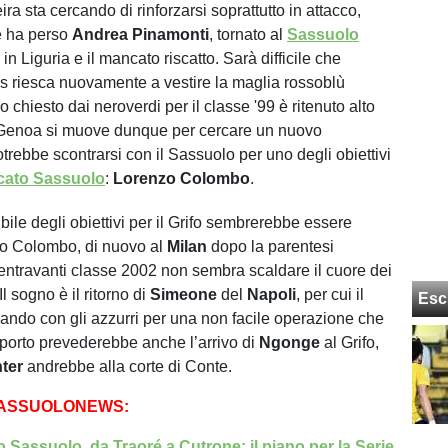
ira sta cercando di rinforzarsi soprattutto in attacco,
e ha perso
Andrea Pinamonti
, tornato al
Sassuolo
 in Liguria e il mancato riscatto. Sarà difficile che
les riesca nuovamente a vestire la maglia rossoblù
o chiesto dai neroverdi per il classe '99 è ritenuto alto
l Genoa si muove dunque per cercare un nuovo
trebbe scontrarsi con il Sassuolo per uno degli obiettivi
cato Sassuolo
:
Lorenzo Colombo
.
ibile degli obiettivi per il Grifo sembrerebbe essere
zo Colombo, di nuovo al
Milan
dopo la parentesi
 centravanti classe 2002 non sembra scaldare il cuore dei
Il sogno è il ritorno di
Simeone
del
Napoli
, per cui il
Esc
ando con gli azzurri per una non facile operazione che
porto prevederebbe anche l’arrivo di
Ngonge
al Grifo,
ter
andrebbe alla corte di Conte.
SASSUOLONEWS:
 Sassuolo, da Traoré a Cutrone: il piano per la Serie