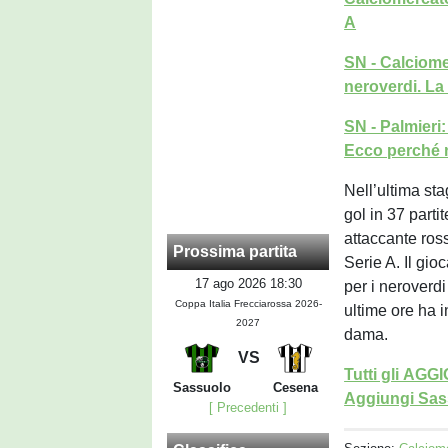
A
SN - Calciome
neroverdi. La
SN - Palmieri
Ecco perché 
Nell’ultima sta
gol in 37 parti
attaccante ross
Prossima partita
Serie A. Il gi
17 ago 2026 18:30
per i neroverd
Coppa Italia Frecciarossa 2026-
ultime ore ha i
2027
dama.
VS
Tutti gli AG
Sassuolo
Cesena
Aggiungi Sass
[ Precedenti ]