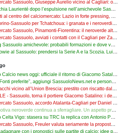
 Sassuolo, Giuseppe Aurelio vicino al Cagliari: operazione in dirittura d’arrivo
a Laurienté dopo l’espulsione nell’amichevole Sassuolo-Celta Vigo
l centro del calciomercato: Lazio in forte pressing, Fiorentina osserva
o-Sassuolo per Tchatchoua: i granata e i neroverdi valutano per l'ex Verona
 Sassuolo, Pinamonti-Fiorentina: il neroverde alternativa a Pellegrino del Parma
cato Sassuolo, avviati i contatti con il Cagliari per Zappa
suolo amichevole: probabili formazioni e dove vederla in tv e streaming
al Sassuolo: prendersi la Serie A e la Scozia. Lui o Pinamonti: chi sarà titolare
ago
cio news oggi: ufficiale il ritorno di Giacomo Satalino a un mese dall'addio
ti preferite", aggiungi SassuoloNews.net e personalizza le tue notizie
chi vicino all’Union Brescia: prestito con riscatto dal Sassuolo
 - Sassuolo, torna il portiere Giacomo Satalino: i dettagli
to Sassuolo, accordo Atalanta-Cagliari per Daniel Maldini: i dettagli
 neroverde continua a sferragliare. Un aspetto preoccupa Aquilani dopo il Celta
a Vigo: stasera su TRC la replica con Antonio Parrotto seconda voce nel 2° tempo
ato Sassuolo, Freuler valuta seriamente la proposta neroverde
re con i pronostici sulle partite di calcio: idee per gli appassionati di sport