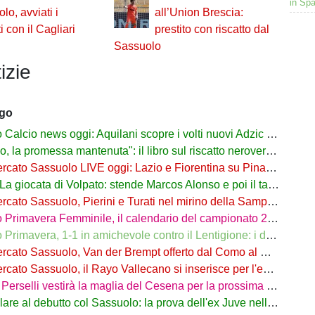
in Spa
lo, avviati i
all’Union Brescia:
i con il Cagliari
prestito con riscatto dal
Sassuolo
izie
ago
alcio news oggi: Aquilani scopre i volti nuovi Adzic e Bowie
 promessa mantenuta": il libro sul riscatto neroverde su Amazon e in libreria
to Sassuolo LIVE oggi: Lazio e Fiorentina su Pinamonti, rispunta Zappa
iocata di Volpato: stende Marcos Alonso e poi il tacco per il gol di Bakola
cato Sassuolo, Pierini e Turati nel mirino della Sampdoria
imavera Femminile, il calendario del campionato 26/27: si parte a Parma
rimavera, 1-1 in amichevole contro il Lentigione: i dettagli
o Sassuolo, Van der Brempt offerto dal Como al Cagliari per avere Esposito
to Sassuolo, il Rayo Vallecano si inserisce per l'ex Torino Obrador
rselli vestirà la maglia del Cesena per la prossima stagione
are al debutto col Sassuolo: la prova dell'ex Juve nell'1-4 col Celta