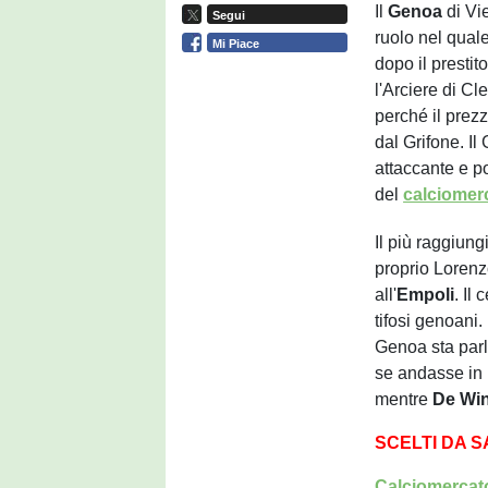
Il
Genoa
di Vie
Segui
ruolo nel qual
Mi Piace
dopo il prestito
l'Arciere di C
perché il prezz
dal Grifone. I
attaccante e po
del
calciomer
Il più raggiung
proprio Loren
all'
Empoli
. Il
tifosi genoani. 
Genoa sta parl
se andasse in 
mentre
De Win
SCELTI DA 
Calciomercato