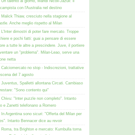
Un talento al giorno, Mahdi Nicoll-Jazuli: il
campista con l'Australia nel destino
Malick Thiaw, cresciuto nella stagione al
tle. Anche meglio rispetto al Milan
L'Inter dimostri di poter fare mercato. Troppe
hiere e pochi fatti: guai a pensare di essere
ore a tutte le altre a prescindere. Juve, il portiere
iventare un "problema". Milan-Leao, serve una
one netta
Calciomercato no stop - Indiscrezioni, trattative
oscena del 7 agosto
Juventus, Spalletti allontana Circati. Cambiaso
restare: "Sono contento qui"
Chivu: "Inter puzzle non completo". Intanto
ro e Zanetti telefonano a Romero
In Argentina sono sicuri: "Offerta del Milan per
s". Intanto Bennacer dice au revoir
Roma, tra Brighton e mercato: Kumbulla torna