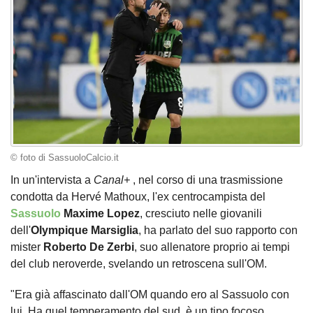
© foto di SassuoloCalcio.it
In un'intervista a
Canal+
, nel corso di una trasmissione
condotta da Hervé Mathoux, l'ex centrocampista del
Sassuolo
Maxime Lopez
, cresciuto nelle giovanili
dell'
Olympique
Marsiglia
, ha parlato del suo rapporto con
mister
Roberto De Zerbi
, suo allenatore proprio ai tempi
del club neroverde, svelando un retroscena sull'OM.
"Era già affascinato dall'OM quando ero al Sassuolo con
lui. Ha quel temperamento del sud, è un tipo focoso.