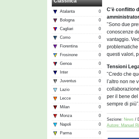
Classifica
C'è conflitto 
Atalanta
0
amministrator
Bologna
0
"Sono due pres
Cagliari
0
conoscenze del
Como
0
vantaggio. Ved
Fiorentina
0
problematiche 
questi valori, 
Frosinone
0
Genoa
0
Tensioni Lega
Inter
0
"Credo che que
Juventus
0
l'altro non ne
collaborazione
Lazio
0
per il bene d
Lecce
0
sempre di più"
Milan
0
Monza
0
Sezione:
News
/ 
Napoli
0
Autore: Manuel R
Parma
0