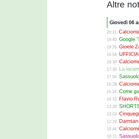
Altre not
Giovedì 06 
Calciomerca
20:11
Google "Fon
19:40
Gioele Zac
19:26
UFFICIALE
18:58
Calciomerca
18:36
La locomotiva
17:30
Sassuolo Celt
17:06
Calciomerc
16:28
Come guadagna
15:24
Flavio Russ
14:15
SHORTS SA
13:28
Cinquegran
13:03
Darmian-Sas
12:19
Calciomerca
10:44
Sassuolo Fe
10:13