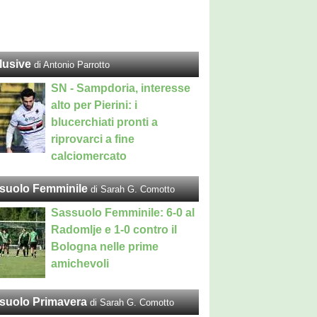
lusive
di Antonio Parrotto
SN - Sampdoria, interesse
alto per Pierini: i
blucerchiati pronti a
riprovarci a fine
calciomercato
suolo Femminile
di Sarah G. Comotto
Sassuolo Femminile: 6-0 al
Radomlje e 1-0 contro il
Bologna nelle prime
amichevoli
suolo Primavera
di Sarah G. Comotto