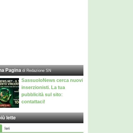
ma Pagina
di Redazione SN
SassuoloNews cerca nuovi
inserzionisti. La tua
pubblicità sul sito:
contattaci!
iù lette
Ieri