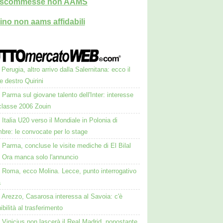
i scommesse non AAMS
ino non aams affidabili
Perugia, altro arrivo dalla Salernitana: ecco il
le destro Quirini
Parma sul giovane talento dell'Inter: interesse
 classe 2006 Zouin
Italia U20 verso il Mondiale in Polonia di
bre: le convocate per lo stage
Parma, concluse le visite mediche di El Bilal
. Ora manca solo l'annuncio
Roma, ecco Molina. Lecce, punto interrogativo
a
Arezzo, Casarosa interessa al Savoia: c'è
ibilità al trasferimento
Vinicius non lascerà il Real Madrid, nonostante