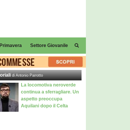
Primavera
Settore Giovanile
oriali
di Antonio Parrotto
La locomotiva neroverde
continua a sferragliare. Un
aspetto preoccupa
Aquilani dopo il Celta