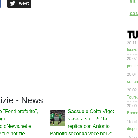
sit
Tweet
cas
20:11
latera
20:07
per il
20:04
settem
20:02
Touré
tizie - News
20:00
 "Fonti preferite",
Sassuolo Celta Vigo:
Band
ngi
stasera su TRC la
19:58
oloNews.net e
replica con Antonio
dispon
 tue notizie
Parrotto seconda voce nel 2°
19:56