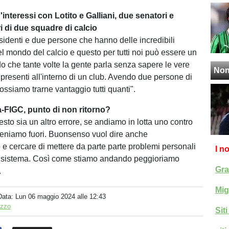
d'interessi con Lotito e Galliani, due senatori e
i di due squadre di calcio
identi e due persone che hanno delle incredibili
 mondo del calcio e questo per tutti noi può essere un
o che tante volte la gente parla senza sapere le vere
Non
presenti all'interno di un club. Avendo due persone di
possiamo trarne vantaggio tutti quanti".
-FIGC, punto di non ritorno?
sto sia un altro errore, se andiamo in lotta uno contro
 veniamo fuori. Buonsenso vuol dire anche
 e cercare di mettere da parte parte problemi personali
I n
el sistema. Così come stiamo andando peggioriamo
Gra
.
Mig
Data:
Lun 06 maggio 2024 alle 12:43
izzo
Sit