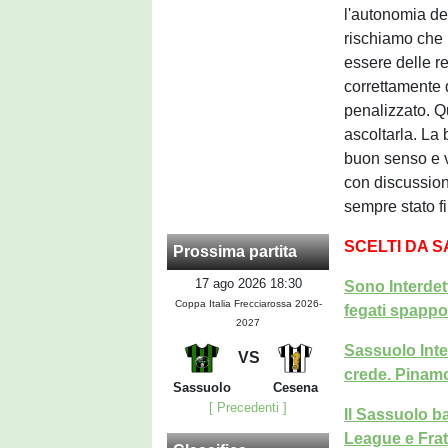
l'autonomia del
rischiamo che 
essere delle r
correttamente 
penalizzato. Q
ascoltarla. La
buon senso e v
con discussion
sempre stato fi
SCELTI DA 
Prossima partita
17 ago 2026 18:30
Sono Interdet
Coppa Italia Frecciarossa 2026-
fegati spappol
2027
Sassuolo Inter
VS
crede. Pinamo
Sassuolo
Cesena
[ Precedenti ]
Il Sassuolo ba
League e Frat