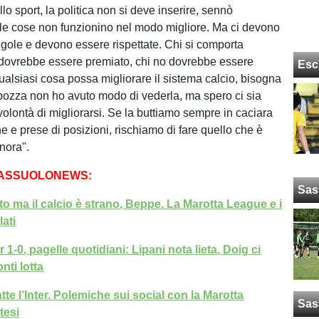
lo sport, la politica non si deve inserire, sennò
le cose non funzionino nel modo migliore. Ma ci devono
egole e devono essere rispettate. Chi si comporta
dovrebbe essere premiato, chi no dovrebbe essere
Esc
ualsiasi cosa possa migliorare il sistema calcio, bisogna
 bozza non ho avuto modo di vederla, ma spero ci sia
olontà di migliorarsi. Se la buttiamo sempre in caciara
e e prese di posizioni, rischiamo di fare quello che è
nora".
SASSUOLONEWS:
Sas
to ma il calcio è strano, Beppe. La Marotta League e i
ati
 1-0, pagelle quotidiani: Lipani nota lieta, Doig ci
nti lotta
tte l’Inter. Polemiche sui social con la Marotta
Sas
tesi