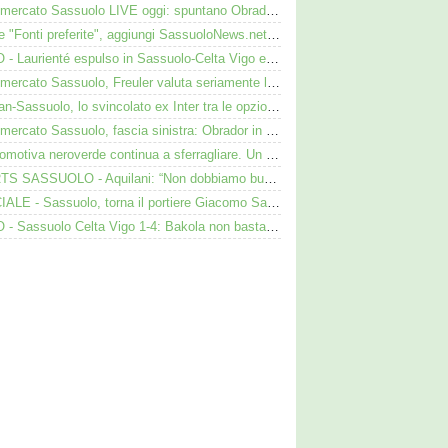
Calciomercato Sassuolo LIVE oggi: spuntano Obrador, Valeri e Darmian per la difesa
Google "Fonti preferite", aggiungi SassuoloNews.net e personalizza le tue notizie
VIDEO - Laurienté espulso in Sassuolo-Celta Vigo e rissa: cosa è successo
Calciomercato Sassuolo, Freuler valuta seriamente la proposta neroverde
Darmian-Sassuolo, lo svincolato ex Inter tra le opzioni ma c'è il solito Cagliari
Calciomercato Sassuolo, fascia sinistra: Obrador in pole, Valeri l’alternativa
La locomotiva neroverde continua a sferragliare. Un aspetto preoccupa Aquilani dopo il Celta
SHORTS SASSUOLO - Aquilani: “Non dobbiamo buttare tutto in vacca”
UFFICIALE - Sassuolo, torna il portiere Giacomo Satalino: i dettagli
VIDEO - Sassuolo Celta Vigo 1-4: Bakola non basta. Espulso Laurienté