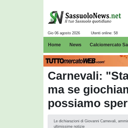
Gio 06 agosto 2026
Utenti online: 58
Home
News
Calciomercato S
Carnevali: "St
ma se giochiam
possiamo sper
Le dichiarazioni di Giovanni Carnevali, ammini
ultimissime notizie