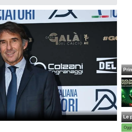
Pri
Le p
Oggi