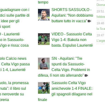
tempo
Dioman
guadagnare con i
SHORTS SASSUOLO -
19:51
ici sulle partite di
Aquilani: “Non dobbiamo
febbre
 idee per gli
buttare tutto in vacca”
19:48
i sport
la Sca
- Laurienté
VIDEO - Sassuolo Celta
19:47
o in Sassuolo-
Vigo 1-4: Bakola non
L’arge
Vigo e rissa: cosa
basta. Espulso Laurienté
olo Calcio news
SN - Aquilani: "Tre
il Celta Vigo passa
spunti da Sassuolo-
ci 1-4, Laurienté
Celta Vigo. Problemi in
difesa, lì non sto allenando"
olo, la promessa
Sassuolo Celta Vigo
ta": il libro sul
amichevole 1-4 FINALE:
to neroverde su
gli spagnoli dilagano nel
breria
finale