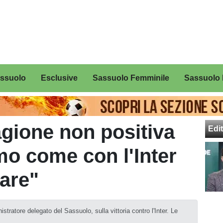
assuolo
Esclusive
Sassuolo Femminile
Sassuolo 
agione non positiva
Edit
o come con l'Inter
are"
stratore delegato del Sassuolo, sulla vittoria contro l'Inter. Le