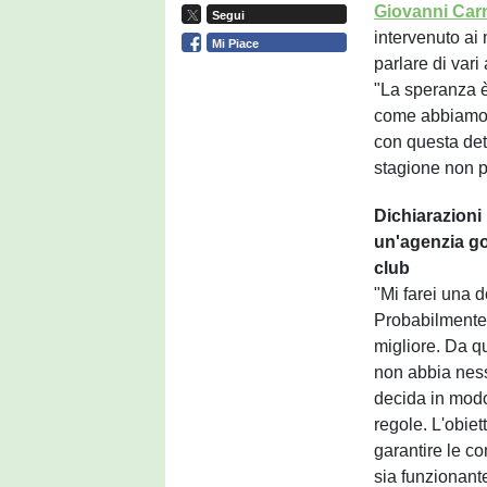
Giovanni Car
Segui
intervenuto ai
Mi Piace
parlare di var
"La speranza è 
come abbiamo f
con questa det
stagione non po
Dichiarazioni
un'agenzia go
club
"Mi farei una
Probabilmente
migliore. Da q
non abbia nessu
decida in modo
regole. L'obiett
garantire le c
sia funzionante