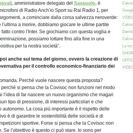
nevali
, amministratore delegato del
Sassuolo
, è
 microfoni di Radio Anch'io Sport su Rai Radio 1, per
i argomenti, a cominciare dalla corsa salvezza neroverde:
l'ultima a morire, dobbiamo giocare le ultime partite
atto contro l'Inter. Se giochiamo con questa voglia e
erminazione, possiamo lottare fino alla fine in una
sitiva per la nostra società".
 poi anche sul tema del giorno, ovvero la creazione di
vernativa per il controllo economico-finanziario dei
 domanda. Perché vuole nascere questa proposta?
 perché si pensa che la Covisoc non funzioni nel modo
ui l'idea di far nascere un nuovo organismo che magari
n tipo di pressione, di interessi particolari e che
 autonomo. La cosa più importante è il rispetto delle
ivo è di garantire le sostenibilità delle società e di
ompetizioni sportive. Forse si pensa che la Covisoc non
. Se l'obiettivo è questo ci può stare. Io sono per