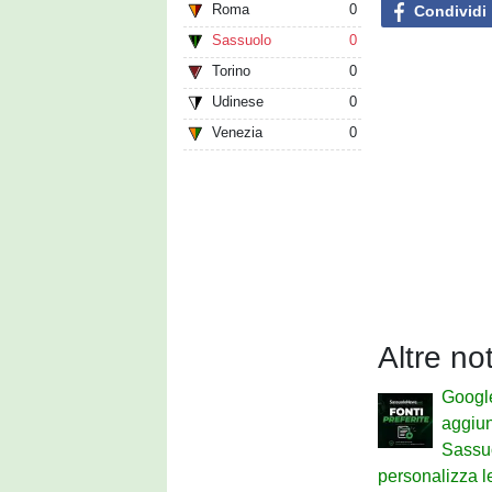
Roma
0
Condividi
Sassuolo
0
Torino
0
Udinese
0
Venezia
0
Altre no
Google
aggiu
Sassu
personalizza le