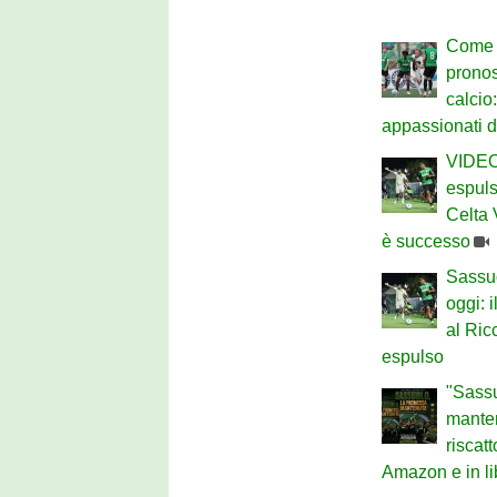
Come 
pronost
calcio:
appassionati d
VIDEO 
espuls
Celta 
è successo
Sassu
oggi: 
al Ric
espulso
"Sassu
mantenu
riscat
Amazon e in li