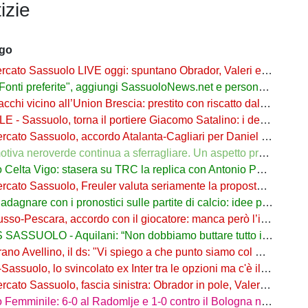
izie
ago
to Sassuolo LIVE oggi: spuntano Obrador, Valeri e Darmian per la difesa
ti preferite", aggiungi SassuoloNews.net e personalizza le tue notizie
chi vicino all’Union Brescia: prestito con riscatto dal Sassuolo
 - Sassuolo, torna il portiere Giacomo Satalino: i dettagli
to Sassuolo, accordo Atalanta-Cagliari per Daniel Maldini: i dettagli
 neroverde continua a sferragliare. Un aspetto preoccupa Aquilani dopo il Celta
a Vigo: stasera su TRC la replica con Antonio Parrotto seconda voce nel 2° tempo
ato Sassuolo, Freuler valuta seriamente la proposta neroverde
re con i pronostici sulle partite di calcio: idee per gli appassionati di sport
o-Pescara, accordo con il giocatore: manca però l’intesa con il Sassuolo
SSUOLO - Aquilani: “Non dobbiamo buttare tutto in vacca”
o Avellino, il ds: "Vi spiego a che punto siamo col Sassuolo"
suolo, lo svincolato ex Inter tra le opzioni ma c'è il solito Cagliari
to Sassuolo, fascia sinistra: Obrador in pole, Valeri l’alternativa
mminile: 6-0 al Radomlje e 1-0 contro il Bologna nelle prime amichevoli