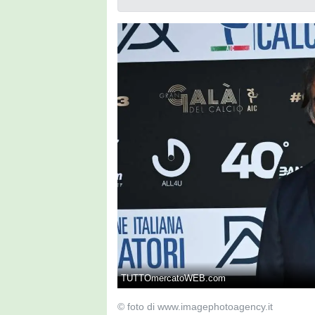
TUTTOmercatoWEB.com
© foto di www.imagephotoagency.it