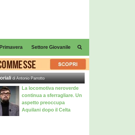
Primavera
Settore Giovanile
oriali
di Antonio Parrotto
La locomotiva neroverde
continua a sferragliare. Un
aspetto preoccupa
Aquilani dopo il Celta