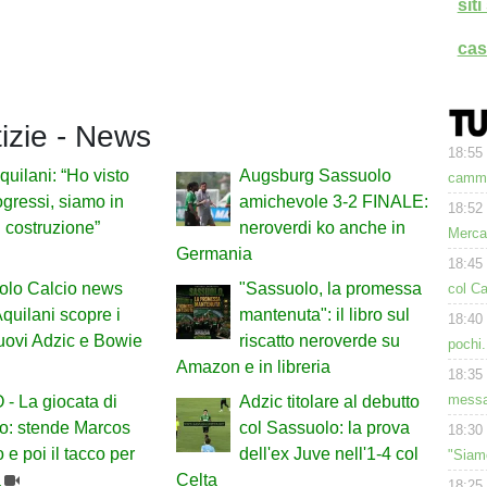
sit
cas
tizie - News
18:55
quilani: “Ho visto
Augsburg Sassuolo
cammi
ogressi, siamo in
amichevole 3-2 FINALE:
18:52
i costruzione”
neroverdi ko anche in
Merca
Germania
18:45
olo Calcio news
"Sassuolo, la promessa
col Ca
Aquilani scopre i
mantenuta": il libro sul
18:40
nuovi Adzic e Bowie
riscatto neroverde su
pochi.
Amazon e in libreria
18:35
messa
- La giocata di
Adzic titolare al debutto
o: stende Marcos
col Sassuolo: la prova
18:30
 e poi il tacco per
dell'ex Juve nell'1-4 col
"Siam
a
Celta
18:25