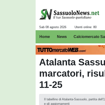
Sab 08 agosto 2026
Utenti online: 80
Home
News
Calciomercato S
Atalanta Sassuo
marcatori, risul
11-25
Il tabellino di Atalanta-Sassuolo, partita dell
e gli aggiornamenti