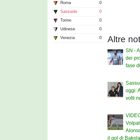
Roma
0
Sassuolo
0
Torino
0
Udinese
0
Altre no
Venezia
0
SN - A
dei pr
fase d
Sassu
oggi: 
volti 
VIDEO 
Volpat
Alonso
il gol di Bakol