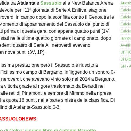
sfida tra
Atalanta
e
Sassuolo
alla New Balance Arena
evole per l'11ª giornata di Serie A Enilive, stagione
overdi in campo dopo la sconfitta contro il Genoa tra le
Momento di appannamento del Sassuolo dal punto di
tati prima di questa gara, con appena quattro punti (1V,
stati nelle ultime quattro giornate di campionato, dopo
edenti quattro di Serie A i neroverdi avevano
en nove punti (3V, 1P).
ssima prestazione però il Sassuolo è riuscito a
ifficilissimo campo di Bergamo, infliggendo un sonoro 0-
. I neroverdi, che avevano vinto solo nel 2014 a Bergamo,
a vittoria grazie al rigore trasformato da Berardi nel
alle reti di Pinamonti e sempre di Mimmo nella ripresa,
 a quota 16 punti, nella parte sinistra della classifica. Di
llino di Atalanta-Sassuolo 0-3.
SASSUOLONEWS:
 di Colpa: il primo libro di Antonio Parrotto