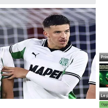
Pri
Le p
Oggi