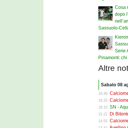
Cosa r
dopo l
nell’a
Sassuolo-Celt
Kieron
Sassuo
Serie 
Pinamonti: chi 
Altre not
Sabato 08 a
Calciomerc
18:49
Calciomerc
18:20
SN - Aquil
18:10
Di Bitont
15:22
Calciomerc
14:55
Avellino i
13:41