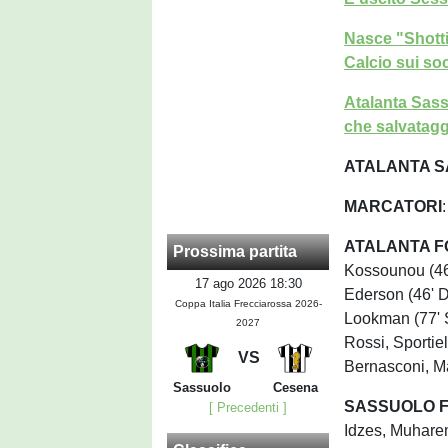
Nasce "Shotti
Calcio sui soc
Atalanta Sass
che salvatagg
ATALANTA S
MARCATORI
ATALANTA FO
Prossima partita
Kossounou (46'
17 ago 2026 18:30
Ederson (46' D
Coppa Italia Frecciarossa 2026-
Lookman (77' 
2027
Rossi, Sportie
VS
Bernasconi, M
Sassuolo
Cesena
SASSUOLO FO
[ Precedenti ]
Idzes, Muharem