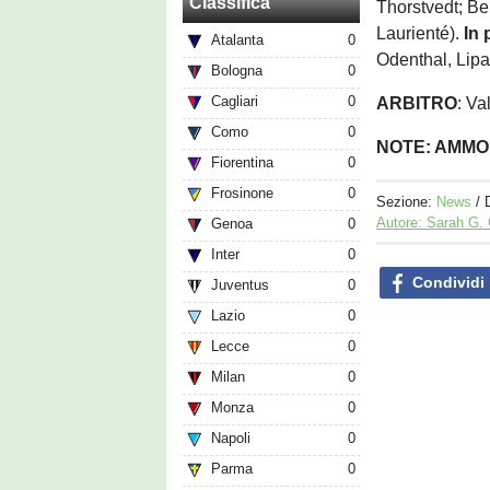
Classifica
Thorstvedt; Ber
Laurienté).
In
Atalanta
0
Odenthal, Lipa
Bologna
0
Cagliari
0
ARBITRO
: Va
Como
0
NOTE: AMMO
Fiorentina
0
Frosinone
0
Sezione:
News
/ 
Autore: Sarah G.
Genoa
0
Inter
0
Condividi
Juventus
0
Lazio
0
Lecce
0
Milan
0
Monza
0
Napoli
0
Parma
0