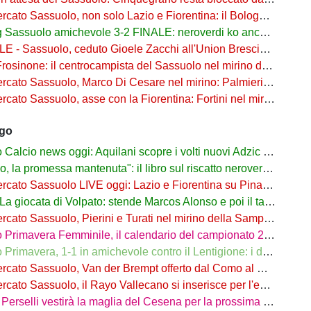
Sassuolo, non solo Lazio e Fiorentina: il Bologna su Pinamonti, Sartori era al Ricci
assuolo amichevole 3-2 FINALE: neroverdi ko anche in Germania
- Sassuolo, ceduto Gioele Zacchi all'Union Brescia: la formula
osinone: il centrocampista del Sassuolo nel mirino dei ciociari
 Sassuolo, Marco Di Cesare nel mirino: Palmieri sul centrale del Racing Avellaneda
Sassuolo, asse con la Fiorentina: Fortini nel mirino, Thorstvedt e Fabbian sul tavolo
ago
alcio news oggi: Aquilani scopre i volti nuovi Adzic e Bowie
 promessa mantenuta": il libro sul riscatto neroverde su Amazon e in libreria
to Sassuolo LIVE oggi: Lazio e Fiorentina su Pinamonti, rispunta Zappa
iocata di Volpato: stende Marcos Alonso e poi il tacco per il gol di Bakola
cato Sassuolo, Pierini e Turati nel mirino della Sampdoria
imavera Femminile, il calendario del campionato 26/27: si parte a Parma
rimavera, 1-1 in amichevole contro il Lentigione: i dettagli
o Sassuolo, Van der Brempt offerto dal Como al Cagliari per avere Esposito
to Sassuolo, il Rayo Vallecano si inserisce per l'ex Torino Obrador
rselli vestirà la maglia del Cesena per la prossima stagione