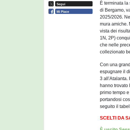
È terminata la 
Segui
di Bergamo, val
Mi Piace
2025/2026. Ner
mura amiche. 
vista dei risul
1N, 2P) conqui
che nelle prec
collezionato b
Con una grandi
espugnare il d
3 all'Atalanta
hanno trovato l
primo tempo e 
portandosi così
seguito il tabe
SCELTI DA 
È uscito Sesso