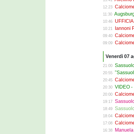
Calciomercato 
12:23
Augsburg S
11:30
UFFICIALE 
10:46
Iannoni Fr
10:21
Calciomercato
09:40
Calciomercato 
09:09
Venerdì 07 
Sassuolo C
21:00
"Sassuolo, la
20:55
Calciomerca
20:45
VIDEO - La g
20:30
Calciomer
20:00
Sassuolo Pr
19:17
Sassuolo P
18:49
Calciomercat
18:04
Calciomerca
17:08
Manuela Pe
16:38