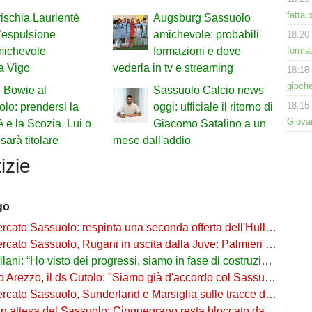
fatta 
ischia Laurienté
Augsburg Sassuolo
’espulsione
amichevole: probabili
18:20
formaz
michevole
formazioni e dove
a Vigo
vederla in tv e streaming
18:18
gioche
 Bowie al
Sassuolo Calcio news
18:15
lo: prendersi la
oggi: ufficiale il ritorno di
Giovan
A e la Scozia. Lui o
Giacomo Satalino a un
sarà titolare
mese dall'addio
izie
go
ato Sassuolo: respinta una seconda offerta dell'Hull per Pinamonti
ato Sassuolo, Rugani in uscita dalla Juve: Palmieri sfida il Monza
ani: “Ho visto dei progressi, siamo in fase di costruzione”
o Arezzo, il ds Cutolo: "Siamo già d'accordo col Sassuolo"
ato Sassuolo, Sunderland e Marsiglia sulle tracce di Josh Doig
n attesa del Sassuolo: Cinquegrano resta bloccato da Aquilani