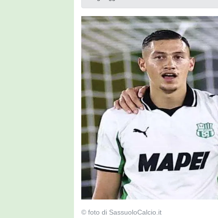
© foto di SassuoloCalcio.it