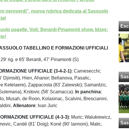
ni neroverdi", nuova rubrica dedicata al Sassuolo
ial
Esc
uolo pagelle. Voti: Berardi-Pinamonti show. Idzes:
io!
ASSUOLO TABELLINO E FORMAZIONI UFFICIALI
: 29' rig. e 65' Berardi, 47' Pinamonti (S)
RMAZIONE UFFICIALE (3-4-2-1)
: Carnesecchi;
Sas
 Djimsiti), Hien, Ahanor; Bellanova, Pasalic,
e Ketelaere), Zappacosta (83' Zalewski); Samardzic,
Sulemana), Krstovic (58' Scamacca).
In panchina
:
llo, Musah, de Roon, Kolasinac, Scalvini, Brescianini,
aldini.
Allenatore
: Ivan Juric
RMAZIONE UFFICIALE (4-3-3)
: Muric; Walukiewicz,
Sas
ovic, Candé (81' Doig); Koné (90' Iannoni), Matic,