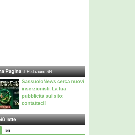
ma Pagina
di Redazione SN
SassuoloNews cerca nuovi
inserzionisti. La tua
pubblicità sul sito:
contattaci!
iù lette
Ieri