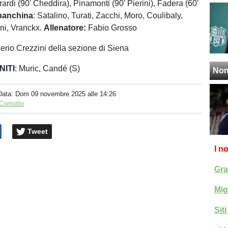
ardi (90' Cheddira), Pinamonti (90' Pierini), Fadera (60'
 panchina
: Satalino, Turati, Zacchi, Moro, Coulibaly,
ni, Vranckx.
Allenatore:
Fabio Grosso
lerio Crezzini della sezione di Siena
NITI
: Muric, Candé (S)
Non
Data:
Dom 09 novembre 2025 alle 14:26
 Comotto
Tweet
I n
Gra
Mig
Sit