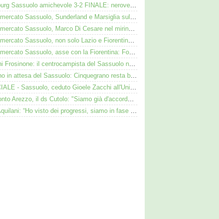
Augsburg Sassuolo amichevole 3-2 FINALE: neroverdi ko anche in Germania
Calciomercato Sassuolo, Sunderland e Marsiglia sulle tracce di Josh Doig
Calciomercato Sassuolo, Marco Di Cesare nel mirino: Palmieri sul centrale del Racing Avellaneda
Calciomercato Sassuolo, non solo Lazio e Fiorentina: il Bologna su Pinamonti, Sartori era al Ricci
Calciomercato Sassuolo, asse con la Fiorentina: Fortini nel mirino, Thorstvedt e Fabbian sul tavolo
Iannoni Frosinone: il centrocampista del Sassuolo nel mirino dei ciociari
Avellino in attesa del Sassuolo: Cinquegrano resta bloccato da Aquilani
UFFICIALE - Sassuolo, ceduto Gioele Zacchi all'Union Brescia: la formula
Di Bitonto Arezzo, il ds Cutolo: "Siamo già d'accordo col Sassuolo"
SN - Aquilani: “Ho visto dei progressi, siamo in fase di costruzione”