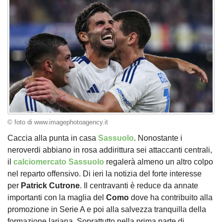
© foto di www.imagephotoagency.it
Caccia alla punta in casa
Sassuolo
. Nonostante i
neroverdi abbiano in rosa addirittura sei attaccanti centrali,
il
calciomercato Sassuolo
regalerà almeno un altro colpo
nel reparto offensivo. Di ieri la notizia del forte interesse
per
Patrick Cutrone
. Il centravanti è reduce da annate
importanti con la maglia del
Como
dove ha contribuito alla
promozione in Serie A e poi alla salvezza tranquilla della
formazione lariana. Soprattutto nella prima parte di