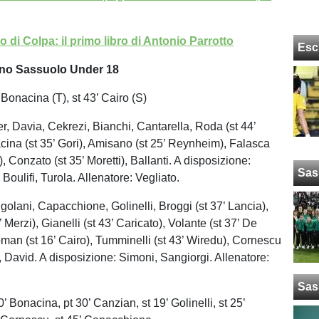
 di Colpa: il primo libro di Antonio Parrotto
Esc
ino Sassuolo Under 18
g. Bonacina (T), st 43’ Cairo (S)
er, Davia, Cekrezi, Bianchi, Cantarella, Roda (st 44’
ina (st 35’ Gori), Amisano (st 25’ Reynheim), Falasca
, Conzato (st 35’ Moretti), Ballanti. A disposizione:
Sas
Boulifi, Turola. Allenatore: Vegliato.
ngolani, Capacchione, Golinelli, Broggi (st 37’ Lancia),
 Merzi), Gianelli (st 43’ Caricato), Volante (st 37’ De
man (st 16’ Cairo), Tumminelli (st 43’ Wiredu), Cornescu
, David. A disposizione: Simoni, Sangiorgi. Allenatore:
Sas
’ Bonacina, pt 30’ Canzian, st 19’ Golinelli, st 25’