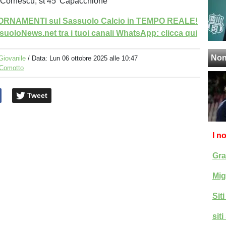
’ Cornescu, st 45’ Capacchione
GIORNAMENTI sul Sassuolo Calcio in TEMPO REALE!
uoloNews.net tra i tuoi canali WhatsApp: clicca qui
Non
Giovanile
/ Data:
Lun 06 ottobre 2025 alle 10:47
 Comotto
Tweet
I n
Gra
Mig
Sit
sit