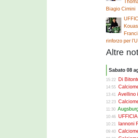
Thoma
Biagio Cimini
UFFIC
Kouass
Franc
rinforzo per l'
Altre not
Sabato 08 a
Di Bitont
15:22
Calciomerc
14:55
Avellino i
13:41
Calciomercato 
12:23
Augsburg S
11:30
UFFICIALE 
10:46
Iannoni Fr
10:21
Calciomercato
09:40