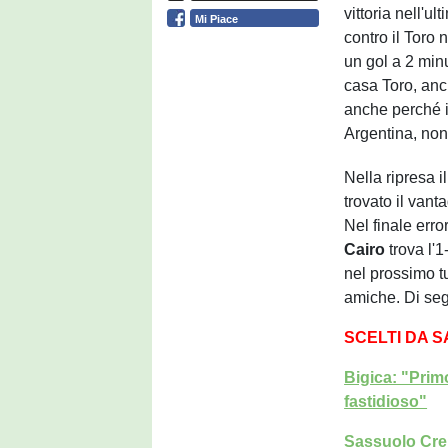
vittoria nell'ul
Mi Piace
contro il Toro 
un gol a 2 minu
casa Toro, anc
anche perché i
Argentina, nonn
Nella ripresa 
trovato il vant
Nel finale erro
Cairo
trova l'1
nel prossimo tu
amiche. Di seg
SCELTI DA 
Bigica: "Prim
fastidioso"
Sassuolo Crem