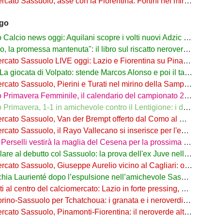
Sassuolo, asse con la Fiorentina: Fortini nel mirino, Thorstvedt e Fabbian sul tavolo
ago
alcio news oggi: Aquilani scopre i volti nuovi Adzic e Bowie
 promessa mantenuta": il libro sul riscatto neroverde su Amazon e in libreria
to Sassuolo LIVE oggi: Lazio e Fiorentina su Pinamonti, rispunta Zappa
iocata di Volpato: stende Marcos Alonso e poi il tacco per il gol di Bakola
cato Sassuolo, Pierini e Turati nel mirino della Sampdoria
imavera Femminile, il calendario del campionato 26/27: si parte a Parma
rimavera, 1-1 in amichevole contro il Lentigione: i dettagli
o Sassuolo, Van der Brempt offerto dal Como al Cagliari per avere Esposito
to Sassuolo, il Rayo Vallecano si inserisce per l'ex Torino Obrador
rselli vestirà la maglia del Cesena per la prossima stagione
are al debutto col Sassuolo: la prova dell'ex Juve nell'1-4 col Celta
 Sassuolo, Giuseppe Aurelio vicino al Cagliari: operazione in dirittura d’arrivo
a Laurienté dopo l’espulsione nell’amichevole Sassuolo-Celta Vigo
l centro del calciomercato: Lazio in forte pressing, Fiorentina osserva
o-Sassuolo per Tchatchoua: i granata e i neroverdi valutano per l'ex Verona
 Sassuolo, Pinamonti-Fiorentina: il neroverde alternativa a Pellegrino del Parma