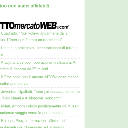
ino non aams affidabili
Cuadrado: "Non volevo andarmene dalla
us. L'Inter non è stata un tradimento"
I ritiri e le amichevoli precampionato di tutte le
re
Araujo al Liverpool, operazione in chiusura. Ai
iritto di riscatto da 55 milioni
Il Frosinone non è ancora all'80%: cosa manca
settimane dal via
Juventus, Spalletti: "Inter più squadra nel primo
 Kolo Muani e Alajbegovic sono forti"
Milan, Amorim colpito positivamente da Musah:
tunitense viaggia verso la permanenza
Bologna-Pisa, le formazioni ufficiali: c'è
nga davanti con Dominguez e Cambiaghi