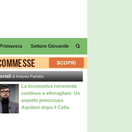
Primavera
Settore Giovanile
oriali
di Antonio Parrotto
La locomotiva neroverde
continua a sferragliare. Un
aspetto preoccupa
Aquilani dopo il Celta