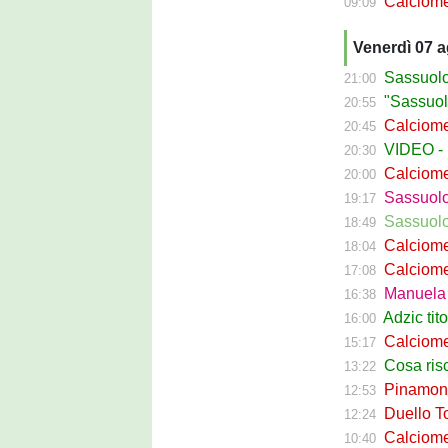
Calciomercato 
09:09
Venerdì 07 
Sassuolo C
21:00
"Sassuolo, la
20:55
Calciomerca
20:45
VIDEO - La g
20:30
Calciomer
20:00
Sassuolo Pr
19:17
Sassuolo P
18:49
Calciomercat
18:04
Calciomerca
17:08
Manuela Pe
16:38
Adzic titol
16:00
Calciomercato
15:17
Cosa rischi
13:22
Pinamonti a
12:53
Duello Torin
12:24
Calciomercato
10:40