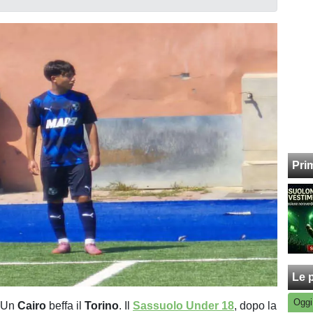
Pri
Le p
Oggi
. Un
Cairo
beffa il
Torino
. Il
Sassuolo Under 18
, dopo la