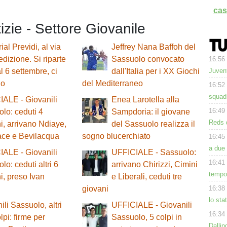
cas
tizie - Settore Giovanile
al Previdi, al via
Jeffrey Nana Baffoh del
edizione. Si riparte
Sassuolo convocato
16:56
Juvent
al 6 settembre, ci
dall'Italia per i XX Giochi
lo
del Mediterraneo
16:52
squad
ALE - Giovanili
Enea Larotella alla
16:49
lo: ceduti 4
Sampdoria: il giovane
Reds d
i, arrivano Ndiaye,
del Sassuolo realizza il
lace e Bevilacqua
sogno blucerchiato
16:45
a due 
ALE - Giovanili
UFFICIALE - Sassuolo:
16:41
lo: ceduti altri 6
arrivano Chirizzi, Cimini
tempo.
i, preso Ivan
e Liberali, ceduti tre
16:38
giovani
lo sta
ili Sassuolo, altri
UFFICIALE - Giovanili
16:34
lpi: firme per
Sassuolo, 5 colpi in
Dalli