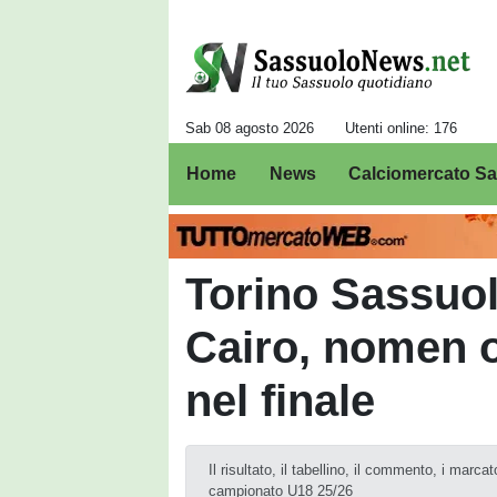
Sab 08 agosto 2026
Utenti online: 176
Home
News
Calciomercato S
Torino Sassuol
Cairo, nomen o
nel finale
Il risultato, il tabellino, il commento, i mar
campionato U18 25/26