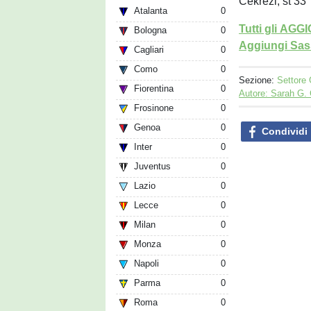
Cekrezi, st 33
Atalanta
0
Tutti gli AG
Bologna
0
Aggiungi Sass
Cagliari
0
Como
0
Sezione:
Settore 
Fiorentina
0
Autore: Sarah G.
Frosinone
0
Genoa
0
Condividi
Inter
0
Juventus
0
Lazio
0
Lecce
0
Milan
0
Monza
0
Napoli
0
Parma
0
Roma
0