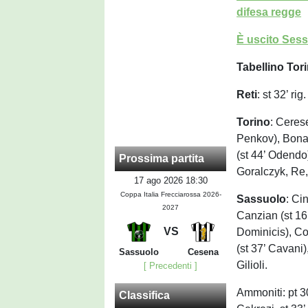
difesa regge
È uscito Sesso
Tabellino Tor
Reti
: st 32’ ri
Torino
: Ceres
Penkov), Bonac
(st 44’ Odendo)
Prossima partita
Goralczyk, Re, 
17 ago 2026 18:30
Coppa Italia Frecciarossa 2026-
Sassuolo
: Ci
2027
Canzian (st 16’
VS
Dominicis), Co
(st 37’ Cavani)
Sassuolo
Cesena
Gilioli.
[ Precedenti ]
Ammoniti: pt 30
Classifica