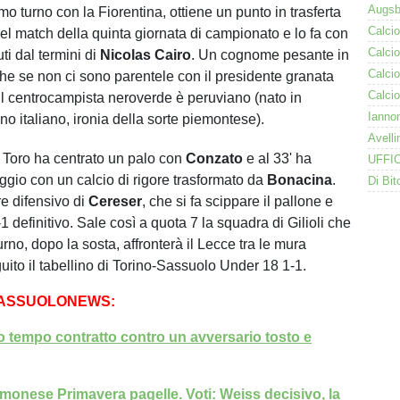
timo turno con la Fiorentina, ottiene un punto in trasferta
nel match della quinta giornata di campionato e lo fa con
ti dal termini di
Nicolas Cairo
. Un cognome pesante in
he se non ci sono parentele con il presidente granata
l centrocampista neroverde è peruviano (nato in
o italiano, ironia della sorte piemontese).
il Toro ha centrato un palo con
Conzato
e al 33' ha
aggio con un calcio di rigore trasformato da
Bonacina
.
re difensivo di
Cereser
, che si fa scippare il pallone e
-1 definitivo. Sale così a quota 7 la squadra di Gilioli che
rno, dopo la sosta, affronterà il Lecce tra le mura
uito il tabellino di Torino-Sassuolo Under 18 1-1.
SASSUOLONEWS:
o tempo contratto contro un avversario tosto e
onese Primavera pagelle. Voti: Weiss decisivo, la