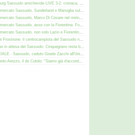
Augsburg Sassuolo amichevole LIVE 3-2: cronaca, tabellino e diretta
Calciomercato Sassuolo, Sunderland e Marsiglia sulle tracce di Josh Doig
Calciomercato Sassuolo, Marco Di Cesare nel mirino: Palmieri sul centrale del Racing Avellaneda
Calciomercato Sassuolo, asse con la Fiorentina: Fortini nel mirino, Thorstvedt e Fabbian sul tavolo
Calciomercato Sassuolo, non solo Lazio e Fiorentina: il Bologna su Pinamonti, Sartori era al Ricci
Iannoni Frosinone: il centrocampista del Sassuolo nel mirino dei ciociari
Avellino in attesa del Sassuolo: Cinquegrano resta bloccato da Aquilani
UFFICIALE - Sassuolo, ceduto Gioele Zacchi all'Union Brescia: la formula
Di Bitonto Arezzo, il ds Cutolo: "Siamo già d'accordo col Sassuolo"