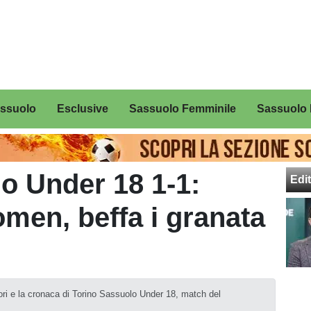
assuolo
Esclusive
Sassuolo Femminile
Sassuolo 
o Under 18 1-1:
Edit
men, beffa i granata
catori e la cronaca di Torino Sassuolo Under 18, match del