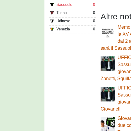
Sassuolo
0
Torino
0
Altre no
Udinese
0
Memori
Venezia
0
la XV 
dal 2 
sarà il Sassuo
UFFICI
Sassuo
giovan
Zanetti, Squil
UFFICI
Sassuo
giovan
Giovanelli
Giovan
due co