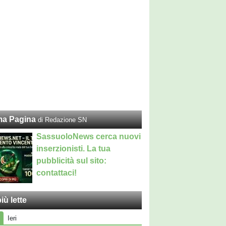
ma Pagina
di Redazione SN
SassuoloNews cerca nuovi
inserzionisti. La tua
pubblicità sul sito:
contattaci!
iù lette
Ieri