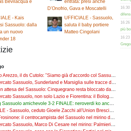
s Bevilacqua e
entrata: presi anche
16:30
D'Onofrio, Gava e Moscatelli
difens
IALE - Kais
UFFICIALE - Sassuolo,
16:26
i Sassuolo: dalla
saluta il baby portiere
più bo
ia un nuovo
Matteo Cingolani
16:23
Under 18
Gregor
izie
go
o Arezzo, il ds Cutolo: "Siamo già d'accordo col Sassuolo"
ato Sassuolo, Sunderland e Marsiglia sulle tracce di Josh Doig
n attesa del Sassuolo: Cinquegrano resta bloccato da Aquilani
Sassuolo, non solo Lazio e Fiorentina: il Bologna su Pinamonti, Sartori era al Ricci
assuolo amichevole 3-2 FINALE: neroverdi ko anche in Germania
- Sassuolo, ceduto Gioele Zacchi all'Union Brescia: la formula
osinone: il centrocampista del Sassuolo nel mirino dei ciociari
 Sassuolo, Marco Di Cesare nel mirino: Palmieri sul centrale del Racing Avellaneda