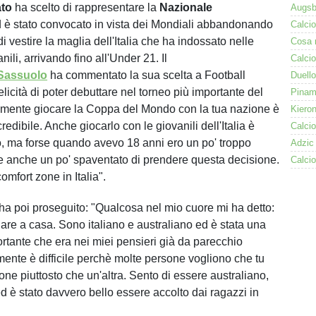
ato
ha scelto di rappresentare la
Nazionale
 è stato convocato in vista dei Mondiali abbandonando
i vestire la maglia dell'Italia che ha indossato nelle
nili, arrivando fino all'Under 21. Il
Sassuolo
ha commentato la sua scelta a Football
felicità di poter debuttare nel torneo più importante del
mente giocare la Coppa del Mondo con la tua nazione è
redibile. Anche giocarlo con le giovanili dell'Italia è
co, ma forse quando avevo 18 anni ero un po' troppo
e anche un po' spaventato di prendere questa decisione.
omfort zone in Italia".
 ha poi proseguito: "Qualcosa nel mio cuore mi ha detto:
nare a casa. Sono italiano e australiano ed è stata una
rtante che era nei miei pensieri già da parecchio
ente è difficile perchè molte persone vogliono che tu
one piuttosto che un'altra. Sento di essere australiano,
d è stato davvero bello essere accolto dai ragazzi in