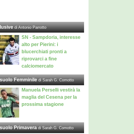
lusive
di Antonio Parrotto
SN - Sampdoria, interesse
alto per Pierini: i
blucerchiati pronti a
riprovarci a fine
calciomercato
suolo Femminile
di Sarah G. Comotto
Manuela Perselli vestirà la
maglia del Cesena per la
prossima stagione
suolo Primavera
di Sarah G. Comotto