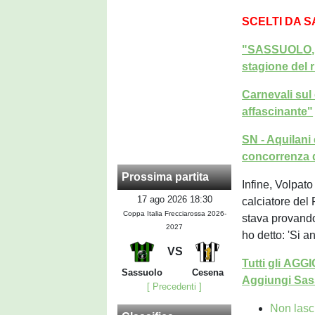
SCELTI DA 
"SASSUOLO, L
stagione del 
Carnevali sul
affascinante"
SN - Aquilani 
concorrenza 
Prossima partita
Infine, Volpato
17 ago 2026 18:30
calciatore del 
Coppa Italia Frecciarossa 2026-
stava provando
2027
ho detto: 'Si a
VS
Tutti gli AG
Sassuolo
Cesena
Aggiungi Sass
[ Precedenti ]
Non lasc