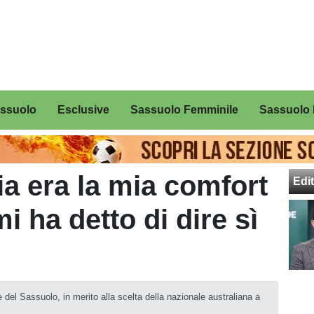
assuolo
Esclusive
Sassuolo Femminile
Sassuolo 
lia era la mia comfort
Edit
i ha detto di dire sì
re del Sassuolo, in merito alla scelta della nazionale australiana a