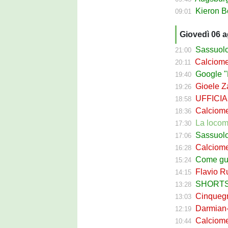
Kieron Bowie 
09:01
Giovedì 06 
Sassuolo Cal
21:00
Calciomerca
20:11
Google "Fon
19:40
Gioele Zac
19:26
UFFICIALE
18:58
Calciomerca
18:36
La locomotiva
17:30
Sassuolo Celt
17:06
Calciomerc
16:28
Come guadagna
15:24
Flavio Russ
14:15
SHORTS SA
13:28
Cinquegran
13:03
Darmian-Sas
12:19
Calciomerca
10:44