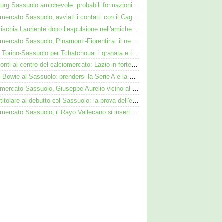
Augsburg Sassuolo amichevole: probabili formazioni e dove vederla in tv e streaming
Calciomercato Sassuolo, avviati i contatti con il Cagliari per Zappa
Cosa rischia Laurienté dopo l’espulsione nell’amichevole Sassuolo-Celta Vigo
Calciomercato Sassuolo, Pinamonti-Fiorentina: il neroverde alternativa a Pellegrino del Parma
Duello Torino-Sassuolo per Tchatchoua: i granata e i neroverdi valutano per l'ex Verona
Pinamonti al centro del calciomercato: Lazio in forte pressing, Fiorentina osserva
Kieron Bowie al Sassuolo: prendersi la Serie A e la Scozia. Lui o Pinamonti: chi sarà titolare
Calciomercato Sassuolo, Giuseppe Aurelio vicino al Cagliari: operazione in dirittura d’arrivo
Adzic titolare al debutto col Sassuolo: la prova dell'ex Juve nell'1-4 col Celta
Calciomercato Sassuolo, il Rayo Vallecano si inserisce per l'ex Torino Obrador