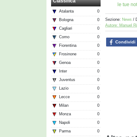
Classifica
le tue no
Atalanta
0
Sezione:
News
/ 
Bologna
0
Autore: Manuel R
Cagliari
0
Como
0
Condividi
Fiorentina
0
Frosinone
0
Genoa
0
Inter
0
Juventus
0
Lazio
0
Lecce
0
Milan
0
Monza
0
Napoli
0
Parma
0