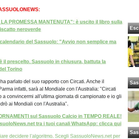
SASSUOLONEWS:
A PROMESSA MANTENUTA": è uscito il libro sulla
Esc
riscatto neroverde
 calendario del Sassuolo: "Avvio non semplice ma
è il prescelto. Sassuolo in chiusura, battuta la
del Torino
 ha parlato del suo rapporto con Circati. Anche il
Sas
Parma infatti, sarà al Mondiale con l'Australia: "Circati
 a convincermi all'ultima giornata di campionato e io gli
ndrò ai Mondiali con l'Australia".
GIORNAMENTI sul Sassuolo Calcio in TEMPO REALE!
uoloNews.net tra i tuoi canali WhatsApp: clicca qui
Sas
iare decidere l'algoritmo. Scegli SassuoloNews.net per