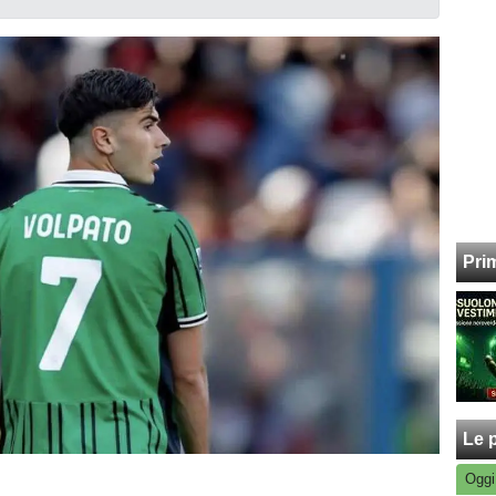
Pri
Le p
Oggi