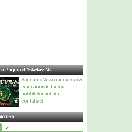
ma Pagina
di Redazione SN
SassuoloNews cerca nuovi
inserzionisti. La tua
pubblicità sul sito:
contattaci!
iù lette
Ieri