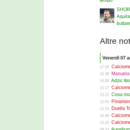
tempo
SHOR
Aquil
buttar
Altre not
Venerdì 07 
Calciomerca
17:08
Manuela Pe
16:38
Adzic titol
16:00
Calciomercato
15:17
Cosa rischi
13:22
Pinamonti a
12:53
Duello Torin
12:24
Calciomercato
10:40
Calciomer
10:15
Augsburg Sas
09:43