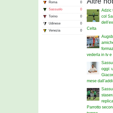
Altre no
Roma
0
Sassuolo
0
Adzic 
col Sa
Torino
0
dell'e
Udinese
0
Celta
Venezia
0
Augsb
amiche
formaz
vederla in tv e
Sassu
oggi: u
Giaco
mese dall'add
Sassuo
staser
replic
Parrotto secon