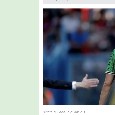
© foto di SassuoloCalcio.it