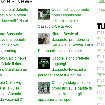
tizie - News
sit
titolare al debutto
Cosa rischia Laurienté
cas
ssuolo: la prova
dopo l’espulsione
x Juve nell'1-4 col
nell’amichevole
Sassuolo-Celta Vigo
17:53
urg Sassuolo
Kieron Bowie al
idea s
vole: probabili
Sassuolo: prendersi la
17:50
ioni e dove
Serie A e la Scozia. Lui o
un nuo
 streaming
Pinamonti: chi sarà titolare
17:45
olo Calcio news
Google "Fonti preferite",
Cairo 
fficiale il ritorno di
aggiungi
17:40
mo Satalino a un
SassuoloNews.net e
regala
io
personalizza le tue notizie
17:39
lo Celta Vigo:
Come guadagnare con i
offert
a su TRC la
pronostici sulle partite di
17:38
a con Antonio
calcio: idee per gli
Chivu
da voce nel 2°
appassionati di sport
17:33