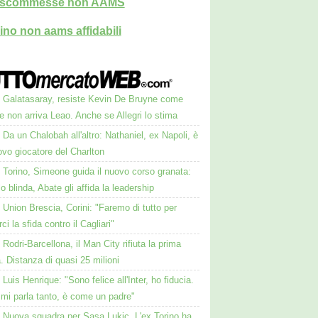
i scommesse non AAMS
ino non aams affidabili
Galatasaray, resiste Kevin De Bruyne come
e non arriva Leao. Anche se Allegri lo stima
Da un Chalobah all'altro: Nathaniel, ex Napoli, è
vo giocatore del Charlton
Torino, Simeone guida il nuovo corso granata:
lo blinda, Abate gli affida la leadership
Union Brescia, Corini: "Faremo di tutto per
rci la sfida contro il Cagliari"
Rodri-Barcellona, il Man City rifiuta la prima
a. Distanza di quasi 25 milioni
Luis Henrique: "Sono felice all'Inter, ho fiducia.
 mi parla tanto, è come un padre"
Nuova squadra per Sasa Lukic. L'ex Torino ha