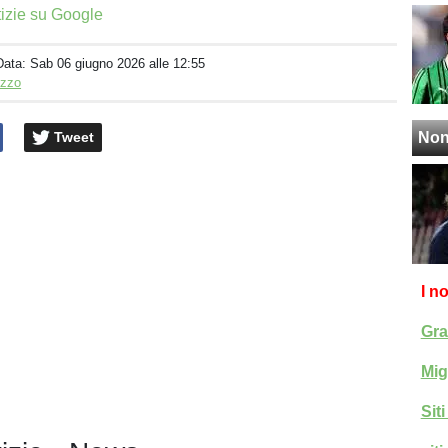
tizie su Google
Data:
Sab 06 giugno 2026 alle 12:55
izzo
Tweet
Non
I n
Gra
Mig
Sit