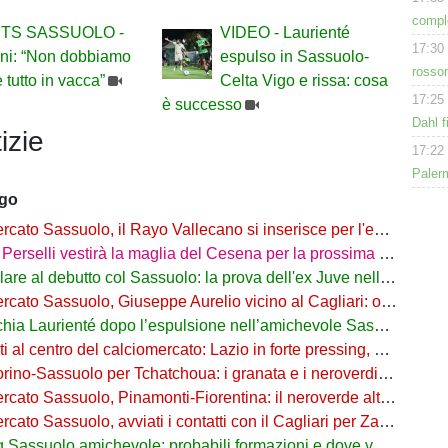
comple
TS SASSUOLO -
VIDEO - Laurienté
17:30
ani: “Non dobbiamo
espulso in Sassuolo-
rosson
e tutto in vacca”
Celta Vigo e rissa: cosa
17:25
è successo
Dahl f
izie
17:22
Paler
ago
to Sassuolo, il Rayo Vallecano si inserisce per l'ex Torino Obrador
rselli vestirà la maglia del Cesena per la prossima stagione
are al debutto col Sassuolo: la prova dell'ex Juve nell'1-4 col Celta
 Sassuolo, Giuseppe Aurelio vicino al Cagliari: operazione in dirittura d’arrivo
a Laurienté dopo l’espulsione nell’amichevole Sassuolo-Celta Vigo
l centro del calciomercato: Lazio in forte pressing, Fiorentina osserva
o-Sassuolo per Tchatchoua: i granata e i neroverdi valutano per l'ex Verona
 Sassuolo, Pinamonti-Fiorentina: il neroverde alternativa a Pellegrino del Parma
cato Sassuolo, avviati i contatti con il Cagliari per Zappa
suolo amichevole: probabili formazioni e dove vederla in tv e streaming