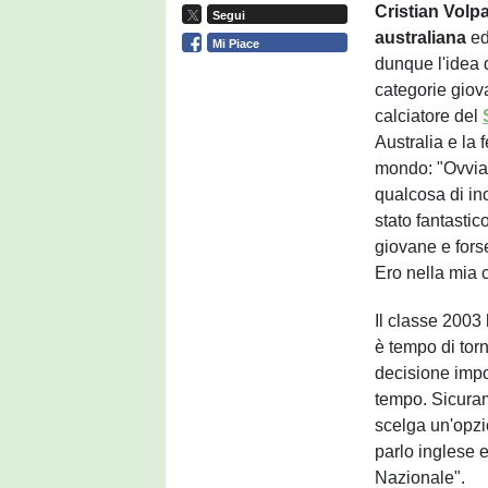
Cristian Volp
Segui
australiana
ed
Mi Piace
dunque l'idea d
categorie giova
calciatore del
Australia e la 
mondo: "Ovvia
qualcosa di inc
stato fantasti
giovane e fors
Ero nella mia c
Il classe 2003
è tempo di tor
decisione impo
tempo. Sicuram
scelga un'opzi
parlo inglese e
Nazionale".