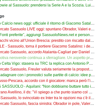
al Sassuolo: prendersi la Serie A e la Scozia. Lui o Pinamonti: chi sarà titolare
ago
cio news oggi: ufficiale il ritorno di Giacomo Satalino a un mese dall'addio
to Sassuolo LIVE oggi: spuntano Obrador, Valeri e Darmian per la difesa
ti preferite", aggiungi SassuoloNews.net e personalizza le tue notizie
chi vicino all’Union Brescia: prestito con riscatto dal Sassuolo
 - Sassuolo, torna il portiere Giacomo Satalino: i dettagli
to Sassuolo, accordo Atalanta-Cagliari per Daniel Maldini: i dettagli
 neroverde continua a sferragliare. Un aspetto preoccupa Aquilani dopo il Celta
a Vigo: stasera su TRC la replica con Antonio Parrotto seconda voce nel 2° tempo
ato Sassuolo, Freuler valuta seriamente la proposta neroverde
re con i pronostici sulle partite di calcio: idee per gli appassionati di sport
o-Pescara, accordo con il giocatore: manca però l’intesa con il Sassuolo
SSUOLO - Aquilani: “Non dobbiamo buttare tutto in vacca”
o Avellino, il ds: "Vi spiego a che punto siamo col Sassuolo"
suolo, lo svincolato ex Inter tra le opzioni ma c'è il solito Cagliari
to Sassuolo, fascia sinistra: Obrador in pole, Valeri l’alternativa