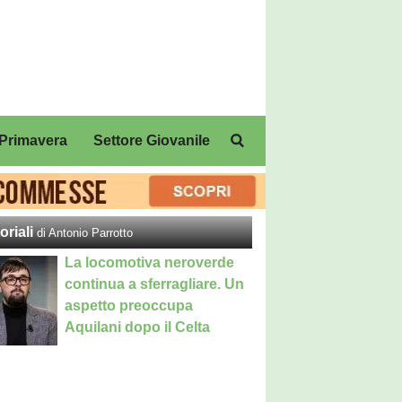
Primavera
Settore Giovanile
oriali
di Antonio Parrotto
La locomotiva neroverde
continua a sferragliare. Un
aspetto preoccupa
Aquilani dopo il Celta