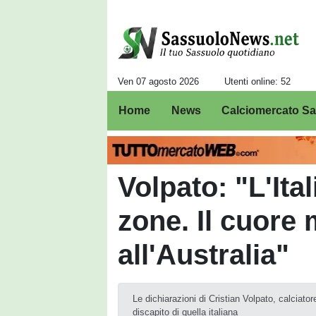
Ven 07 agosto 2026
Utenti online: 52
Home
News
Calciomercato S
Volpato: "L'Ita
zone. Il cuore m
all'Australia"
Le dichiarazioni di Cristian Volpato, calciato
discapito di quella italiana