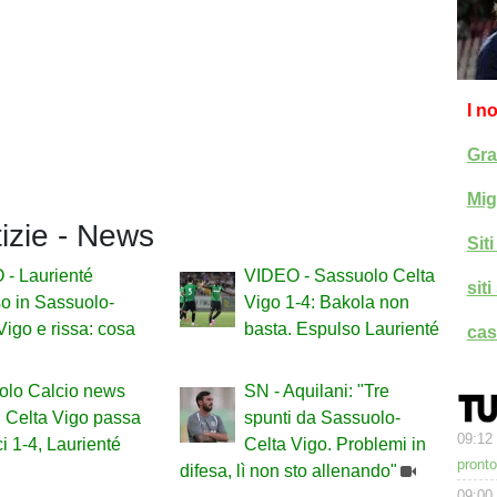
I n
Gra
Mig
tizie - News
Sit
- Laurienté
VIDEO - Sassuolo Celta
sit
o in Sassuolo-
Vigo 1-4: Bakola non
Vigo e rissa: cosa
basta. Espulso Laurienté
cas
olo Calcio news
SN - Aquilani: "Tre
il Celta Vigo passa
spunti da Sassuolo-
09:12
ci 1-4, Laurienté
Celta Vigo. Problemi in
pronto
difesa, lì non sto allenando"
09:00