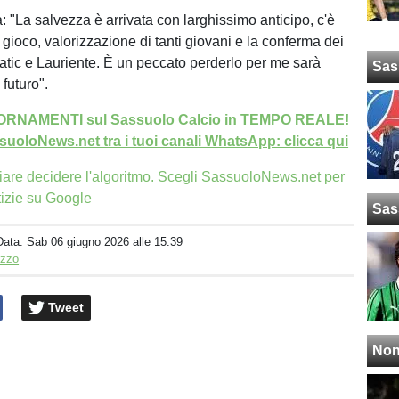
: "La salvezza è arrivata con larghissimo anticipo, c'è
i gioco, valorizzazione di tanti giovani e la conferma dei
Matic e Lauriente. È un peccato perderlo per me sarà
Sas
 futuro".
GIORNAMENTI sul Sassuolo Calcio in TEMPO REALE!
uoloNews.net tra i tuoi canali WhatsApp: clicca qui
iare decidere l'algoritmo. Scegli SassuoloNews.net per
tizie su Google
Sas
Data:
Sab 06 giugno 2026 alle 15:39
izzo
Tweet
Non