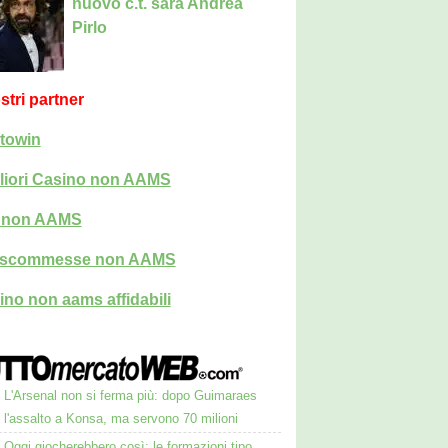
nuovo c.t. sarà Andrea
Pirlo
ostri partner
towin
liori Casino non AAMS
i non AAMS
i scommesse non AAMS
ino non aams affidabili
L'Arsenal non si ferma più: dopo Guimaraes
 l'assalto a Konsa, ma servono 70 milioni
Oggi giocherebbero così: le formazioni tipo