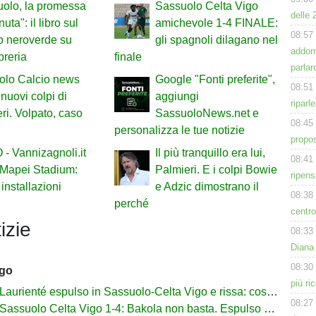
olo, la promessa
Sassuolo Celta Vigo
delle 
ta": il libro sul
amichevole 1-4 FINALE:
08:57
to neroverde su
gli spagnoli dilagano nel
addor
breria
finale
parlar
olo Calcio news
Google "Fonti preferite",
08:51
 nuovi colpi di
aggiungi
riparl
ri. Volpato, caso
SassuoloNews.net e
08:45
personalizza le tue notizie
propos
- Vannizagnoli.it
Il più tranquillo era lui,
08:41
 Mapei Stadium:
Palmieri. E i colpi Bowie
ripens
installazioni
e Adzic dimostrano il
08:38
perché
centro
izie
08:33
Diana 
08:30
ago
più ri
urienté espulso in Sassuolo-Celta Vigo e rissa: cosa è successo
08:27
assuolo Celta Vigo 1-4: Bakola non basta. Espulso Laurienté