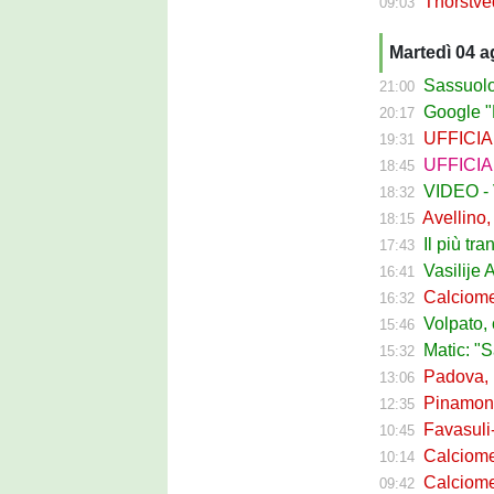
Thorstvedt-
09:03
Martedì 04 
Sassuolo Ca
21:00
Google "Fon
20:17
UFFICIALE - B
19:31
UFFICIALE
18:45
VIDEO - Va
18:32
Avellino, Ci
18:15
Il più tran
17:43
Vasilije Adzic
16:41
Calciomercat
16:32
Volpato, caso
15:46
Matic: "Sassuo
15:32
Padova, Luc
13:06
Pinamonti e 
12:35
Favasuli-Nap
10:45
Calciomerca
10:14
Calciomerca
09:42