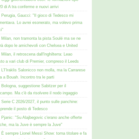
20 di A tra conferme e nuovi arrivi
Perugia, Gaucci: "Il gioco di Tedesco mi
mentava. Lo avrei esonerato, ma volevo prima
ci"
Milan, non tramonta la pista Soulé ma se ne
erà dopo le amichevoli con Chelsea e United
Milan, il retroscena dall'Inghilterra: Leao
to a vari club di Premier, compreso il Leeds
L'l’Iraklis Salonicco non molla, ma la Carrarese
a a Bouah. Incontro tra le parti
Bologna, suggestione Sabitzer per il
campo. Ma c'è da risolvere il nodo ingaggio
Serie C 2026/2027, il punto sulle panchine:
prende il posto di Tedesco
Pjanic: "Su Alajbegovic c'erano anche offerte
cche, ma la Juve è sempre la Juve"
È sempre Lionel Messi Show: torna titolare e fa