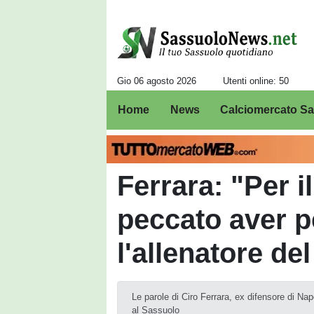
Gio 06 agosto 2026
Utenti online: 50
Home
News
Calciomercato S
Ferrara: "Per i
peccato aver p
l'allenatore del
Le parole di Ciro Ferrara, ex difensore di Nap
al Sassuolo