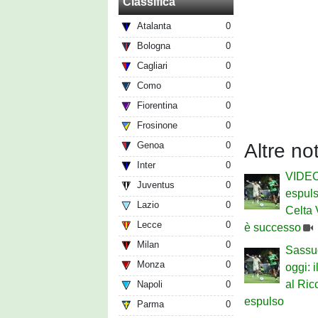
Classifica
Atalanta
0
Bologna
0
Cagliari
0
Como
0
Fiorentina
0
Frosinone
0
Genoa
0
Altre no
Inter
0
VIDEO 
Juventus
0
espuls
Lazio
0
Celta 
Lecce
0
è successo
Milan
0
Sassu
Monza
0
oggi: 
al Ric
Napoli
0
espulso
Parma
0