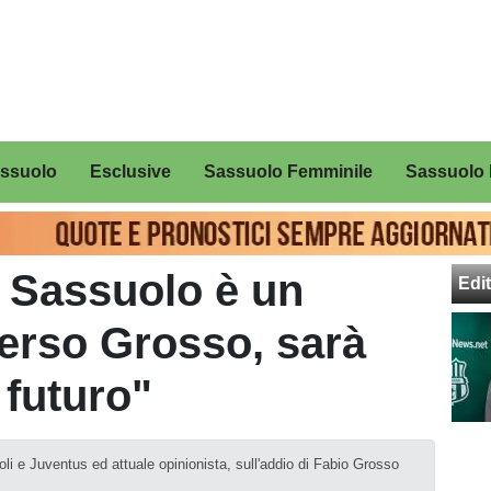
assuolo
Esclusive
Sassuolo Femminile
Sassuolo 
l Sassuolo è un
Edit
erso Grosso, sarà
 futuro"
oli e Juventus ed attuale opinionista, sull'addio di Fabio Grosso