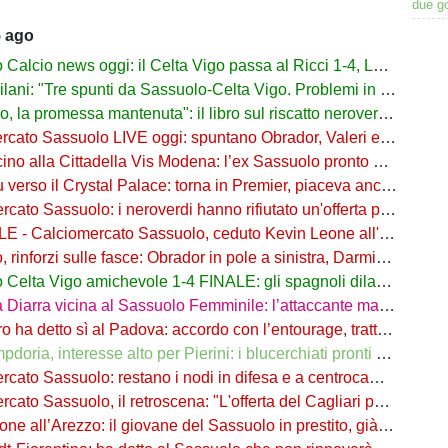
due g
5 ago
lcio news oggi: il Celta Vigo passa al Ricci 1-4, Laurienté espulso
: "Tre spunti da Sassuolo-Celta Vigo. Problemi in difesa, lì non sto allenando"
 promessa mantenuta": il libro sul riscatto neroverde su Amazon e in libreria
to Sassuolo LIVE oggi: spuntano Obrador, Valeri e Darmian per la difesa
o alla Cittadella Vis Modena: l’ex Sassuolo pronto a scendere in Serie D
rso il Crystal Palace: torna in Premier, piaceva anche al Sassuolo
ato Sassuolo: i neroverdi hanno rifiutato un'offerta per Pinamonti
 Calciomercato Sassuolo, ceduto Kevin Leone all'Arezzo: il comunicato
nforzi sulle fasce: Obrador in pole a sinistra, Darmian soluzione a destra
elta Vigo amichevole 1-4 FINALE: gli spagnoli dilagano nel finale
ra vicina al Sassuolo Femminile: l’attaccante maliana a parametro zero dal PSG
detto sì al Padova: accordo con l’entourage, trattativa con il Sassuolo in corso
, interesse alto per Pierini: i blucerchiati pronti a riprovarci a fine calciomercato
o Sassuolo: restano i nodi in difesa e a centrocampo. Occhio alle uscite
o Sassuolo, il retroscena: "L'offerta del Cagliari per Adzic era più alta"
all’Arezzo: il giovane del Sassuolo in prestito, già in campo a Rigutino