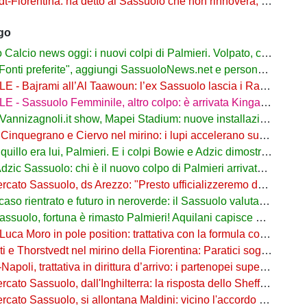
Fiorentina: ha detto al Sassuolo che non rinnoverà, viola in agguato
ago
lcio news oggi: i nuovi colpi di Palmieri. Volpato, caso rientrato
ti preferite", aggiungi SassuoloNews.net e personalizza le tue notizie
ajrami all’Al Taawoun: l’ex Sassuolo lascia i Rangers e riparte dall’Arabia Saudita
 - Sassuolo Femminile, altro colpo: è arrivata Kinga Wyrwas!
nnizagnoli.it show, Mapei Stadium: nuove installazioni all’esterno
nquegrano e Ciervo nel mirino: i lupi accelerano sul mercato dal Sassuolo
quillo era lui, Palmieri. E i colpi Bowie e Adzic dimostrano il perché
 Sassuolo: chi è il nuovo colpo di Palmieri arrivato dalla Juve. Ruolo e Fantacalcio
o Sassuolo, ds Arezzo: "Presto ufficializzeremo due arrivi dai neroverdi"
 rientrato e futuro in neroverde: il Sassuolo valuta il rinnovo oltre il 2028
lo, fortuna è rimasto Palmieri! Aquilani capisce di calcio. In futuro voglio allenare"
a Moro in pole position: trattativa con la formula con il Sassuolo
Thorstvedt nel mirino della Fiorentina: Paratici sogna lo sgarbo al Sassuolo
oli, trattativa in dirittura d’arrivo: i partenopei superano il Sassuolo
to Sassuolo, dall'Inghilterra: la risposta dello Sheffield per Seriki
to Sassuolo, si allontana Maldini: vicino l'accordo Cagliari-Atalanta