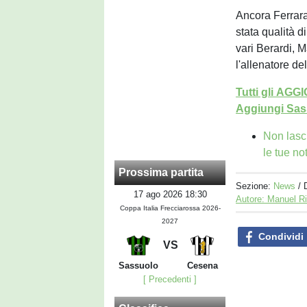
Ancora Ferrara
stata qualità d
vari Berardi, 
l'allenatore del
Tutti gli AG
Aggiungi Sass
Non lasc
le tue no
Prossima partita
Sezione:
News
/ 
17 ago 2026 18:30
Autore: Manuel R
Coppa Italia Frecciarossa 2026-
2027
Condividi
VS
Sassuolo
Cesena
[ Precedenti ]