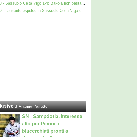
VIDEO - Sassuolo Celta Vigo 1-4: Bakola non basta. Espulso Laurienté
VIDEO - Laurienté espulso in Sassuolo-Celta Vigo e rissa: cosa è successo
lusive
di Antonio Parrotto
SN - Sampdoria, interesse
alto per Pierini: i
blucerchiati pronti a