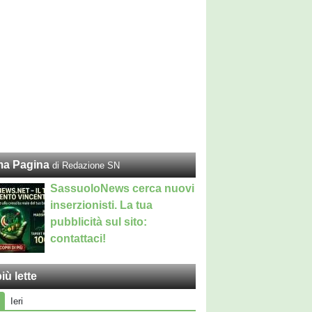
ma Pagina
di Redazione SN
SassuoloNews cerca nuovi
inserzionisti. La tua
pubblicità sul sito:
contattaci!
iù lette
Ieri