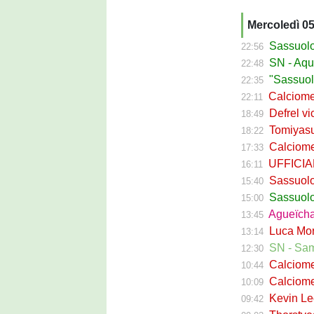
Mercoledì 0
Sassuolo Ca
22:56
SN - Aquilani
22:48
"Sassuolo, la
22:35
Calciomerca
22:11
Defrel vicin
18:49
Tomiyasu ve
18:22
Calciomerc
17:33
UFFICIALE -
16:11
Sassuolo, ri
15:40
Sassuolo C
15:00
Agueïcha Diar
13:45
Luca Moro ha 
13:14
SN - Sampdoria
12:30
Calciomercat
10:44
Calciomercat
10:09
Kevin Leone 
09:42