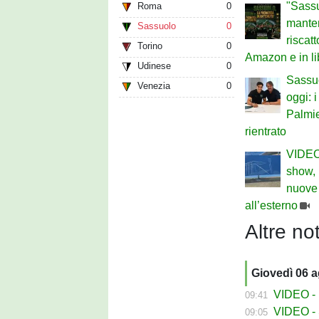
"Sassu
Roma
0
mantenu
Sassuolo
0
riscat
Torino
0
Amazon e in li
Udinese
0
Sassu
Venezia
0
oggi: i
Palmie
rientrato
VIDEO 
show,
nuove 
all’esterno
Altre not
Giovedì 06 
VIDEO - La
09:41
VIDEO - S
09:05