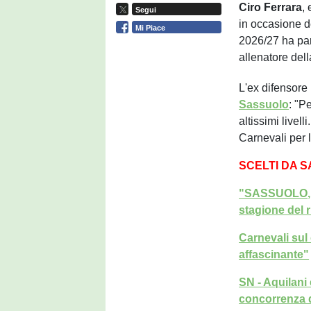
Ciro Ferrara
,
Segui
in occasione d
Mi Piace
2026/27 ha par
allenatore del
L'ex difensore
Sassuolo
: "P
altissimi livel
Carnevali per l
SCELTI DA 
"SASSUOLO, L
stagione del 
Carnevali sul
affascinante"
SN - Aquilani 
concorrenza 