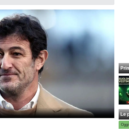
Pri
Le p
Oggi