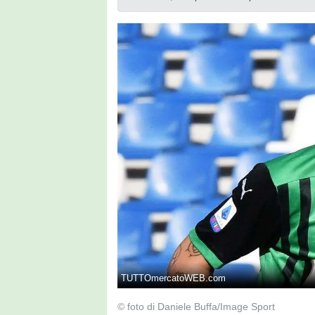
TUTTOmercatoWEB.com
© foto di Daniele Buffa/Image Sport