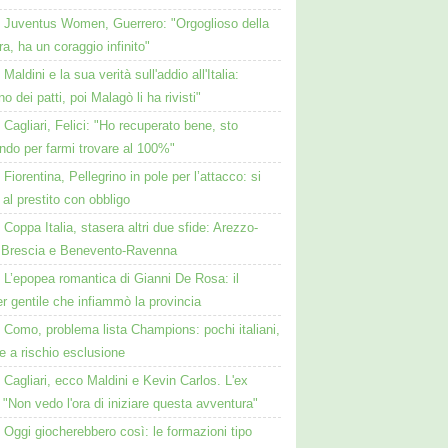
Juventus Women, Guerrero: "Orgoglioso della
a, ha un coraggio infinito"
Maldini e la sua verità sull'addio all'Italia:
no dei patti, poi Malagò li ha rivisti"
Cagliari, Felici: "Ho recuperato bene, sto
ndo per farmi trovare al 100%"
Fiorentina, Pellegrino in pole per l’attacco: si
 al prestito con obbligo
Coppa Italia, stasera altri due sfide: Arezzo-
 Brescia e Benevento-Ravenna
L’epopea romantica di Gianni De Rosa: il
 gentile che infiammò la provincia
Como, problema lista Champions: pochi italiani,
e a rischio esclusione
Cagliari, ecco Maldini e Kevin Carlos. L'ex
 "Non vedo l'ora di iniziare questa avventura"
Oggi giocherebbero così: le formazioni tipo