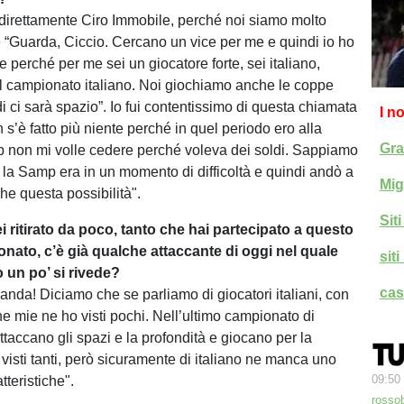
irettamente Ciro Immobile, perché noi siamo molto
e “Guarda, Ciccio. Cercano un vice per me e quindi io ho
me perché per me sei un giocatore forte, sei italiano,
l campionato italiano. Noi giochiamo anche le coppe
i ci sarà spazio”. Io fui contentissimo di questa chiamata
I n
n s’è fatto più niente perché in quel periodo ero alla
Gra
 non mi volle cedere perché voleva dei soldi. Sappiamo
la Samp era in un momento di difficoltà e quindi andò a
Mig
he questa possibilità".
Sit
i ritirato da poco, tanto che hai partecipato a questo
nato, c’è già qualche attaccante di oggi nel quale
sit
 un po’ si rivede?
cas
anda! Diciamo che se parliamo di giocatori italiani, con
che mie ne ho visti pochi. Nell’ultimo campionato di
ttaccano gli spazi e la profondità e giocano per la
visti tanti, però sicuramente di italiano ne manca uno
09:50
tteristiche".
rossob