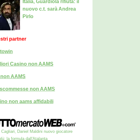
Italia, Guardiola rifiuta: il
nuovo c.t. sarà Andrea
Pirlo
ostri partner
towin
liori Casino non AAMS
i non AAMS
i scommesse non AAMS
ino non aams affidabili
Cagliari, Daniel Maldini nuovo giocatore
lù: la formula dall'Atalanta