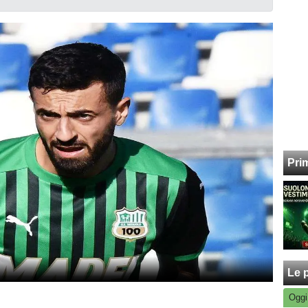
Pri
Le p
Oggi