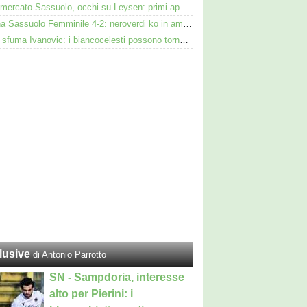
Calciomercato Sassuolo, occhi su Leysen: primi approcci per il difensore dell'Union Saint-Gilloise
Cesena Sassuolo Femminile 4-2: neroverdi ko in amichevole con una squadra di B
Lazio, sfuma Ivanovic: i biancocelesti possono tornare su Pinamonti del Sassuolo
lusive
di Antonio Parrotto
SN - Sampdoria, interesse
alto per Pierini: i