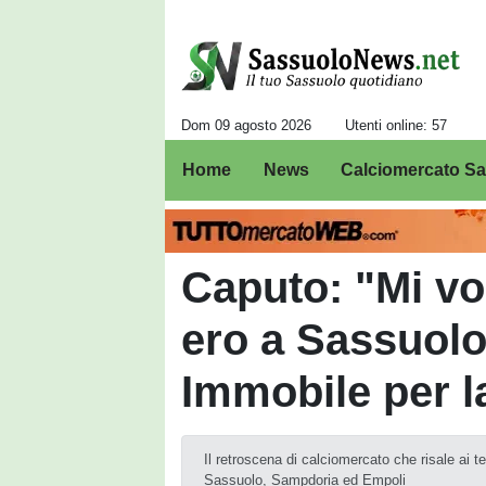
Dom 09 agosto 2026
Utenti online: 57
Home
News
Calciomercato S
Caputo: "Mi v
ero a Sassuolo
Immobile per l
Il retroscena di calciomercato che risale ai 
Sassuolo, Sampdoria ed Empoli