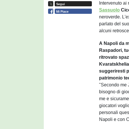
Intervenuto ai 
Segui
Sassuolo
Cic
Mi Piace
neroverde. L'e
parlato del s
alcuni retrosc
A Napoli da m
Raspadori, t
ritrovato spaz
Kvaratskhelia.
suggeriresti p
patrimonio te
"Secondo me J
bisogno di gioc
me e sicuramen
giocatori vogl
personali ques
Napoli e con C