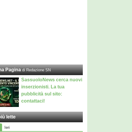
ma Pagina
di Redazione SN
SassuoloNews cerca nuovi
inserzionisti. La tua
pubblicità sul sito:
contattaci!
iù lette
Ieri