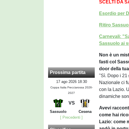
SCELTI DA 
Esordio per D
Ritiro Sassuo
Carnevali: "S
Sassuolo ai su
Non è un mist
fasti col Sass
door della tua
Prossima partita
"Sì. Dopo i 21
17 ago 2026 18:30
Nazionale ci f
Coppa Italia Frecciarossa 2026-
con la Lazio. Un
2027
dinamiche sono
VS
Avevi raccont
Sassuolo
Cesena
come hai rico
[ Precedenti ]
Lazio: come m
andò in port