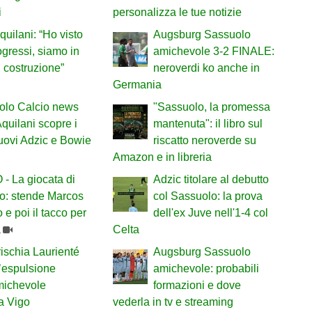
i
personalizza le tue notizie
quilani: “Ho visto
Augsburg Sassuolo
ogressi, siamo in
amichevole 3-2 FINALE:
i costruzione”
neroverdi ko anche in
Germania
olo Calcio news
"Sassuolo, la promessa
Aquilani scopre i
mantenuta": il libro sul
nuovi Adzic e Bowie
riscatto neroverde su
Amazon e in libreria
- La giocata di
Adzic titolare al debutto
o: stende Marcos
col Sassuolo: la prova
 e poi il tacco per
dell'ex Juve nell'1-4 col
a
Celta
ischia Laurienté
Augsburg Sassuolo
’espulsione
amichevole: probabili
michevole
formazioni e dove
a Vigo
vederla in tv e streaming