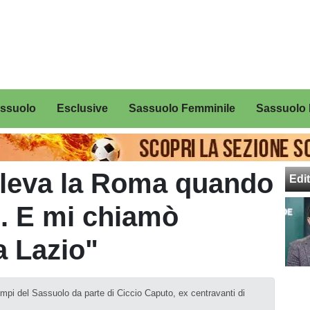
assuolo
Esclusive
Sassuolo Femminile
Sassuolo 
oleva la Roma quando
Edit
. E mi chiamò
a Lazio"
tempi del Sassuolo da parte di Ciccio Caputo, ex centravanti di