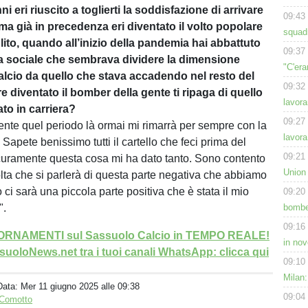
ni eri riuscito a toglierti la soddisfazione di arrivare
09:43
ma già in precedenza eri diventato il volto popolare
squadr
lito, quando all’inizio della pandemia hai abbattuto
09:37
ra sociale che sembrava dividere la dimensione
"C'era
calcio da quello che stava accadendo nel resto del
09:32
 diventato il bomber della gente ti ripaga di quello
lavora
to in carriera?
09:27
nte quel periodo là ormai mi rimarrà per sempre con la
lavora
apete benissimo tutti il cartello che feci prima del
09:21
curamente questa cosa mi ha dato tanto. Sono contento
Union
lta che si parlerà di questa parte negativa che abbiamo
ci sarà una piccola parte positiva che è stata il mio
09:20
".
bomber
09:16
GIORNAMENTI sul Sassuolo Calcio in TEMPO REALE!
in nov
uoloNews.net tra i tuoi canali WhatsApp: clicca qui
09:10
Milan:
Data:
Mer 11 giugno 2025 alle 09:38
09:04
 Comotto