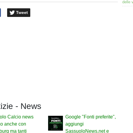
delle 
Tweet
tizie - News
olo Calcio news
Google "Fonti preferite",
ko anche con
aggiungi
burg ma tanti
SassuoloNews.net e