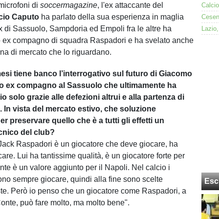
microfoni di
soccermagazine
, l'ex attaccante del
cio Caputo
ha parlato della sua esperienza in maglia
x di Sassuolo, Sampdoria ed Empoli fra le altre ha
uo ex compagno di squadra Raspadori e ha svelato anche
ena di mercato che lo riguardano.
esi tiene banco l’interrogativo sul futuro di Giacomo
uo ex compagno al Sassuolo che ultimamente ha
io solo grazie alle defezioni altrui e alla partenza di
 In vista del mercato estivo, che soluzione
er preservare quello che è a tutti gli effetti un
cnico del club?
ack Raspadori è un giocatore che deve giocare, ha
are. Lui ha tantissime qualità, è un giocatore forte per
te è un valore aggiunto per il Napoli. Nel calcio i
iono sempre giocare, quindi alla fine sono scelte
Esc
te. Però io penso che un giocatore come Raspadori, a
onte, può fare molto, ma molto bene".