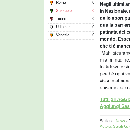
Roma
0
Negli ultimi an
Sassuolo
0
in Nazionale, 
dello sport pu
Torino
0
quella barrie
Udinese
0
patinata del 
Venezia
0
mondo. Essere
che ti è manca
"Mah, sicurame
mia immagine. S
lockdown e si
perché ogni vo
vissuto almeno 
episodio, ecco
Tutti gli AG
Aggiungi Sass
Sezione:
News
/ 
Autore: Sarah G.