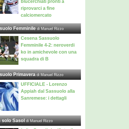
blucerchiati pronti a
riprovarci a fine
calciomercato
suolo Femminile
di Manuel Rizzo
Cesena Sassuolo
Femminile 4-2: neroverdi
ko in amichevole con una
squadra di B
suolo Primavera
di Manuel Rizzo
UFFICIALE - Lorenzo
Appiah dal Sassuolo alla
Sanremese: i dettagli
 solo Sasol
di Manuel Rizzo