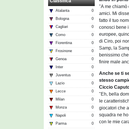
Classifica
"A me chiamò d
Atalanta
0
amici. Mi diss
Bologna
0
fatto il tuo no
Cagliari
0
conosci bene i
europee, quind
Como
0
di Ciro, poi no
Fiorentina
0
Samp, la Samp
Frosinone
0
benissimo che 
Genoa
0
finire male anc
Inter
0
Anche se ti se
Juventus
0
stesso campio
Lazio
0
Ciccio Caputo
Lecce
0
"Eh, bella dom
Milan
0
le caratteristi
Monza
0
giocatori che a
squadra ne ho 
Napoli
0
con le mie cara
Parma
0