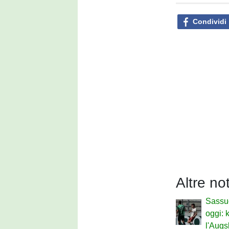
Condividi
Altre no
Sassu
oggi: 
l'Augs