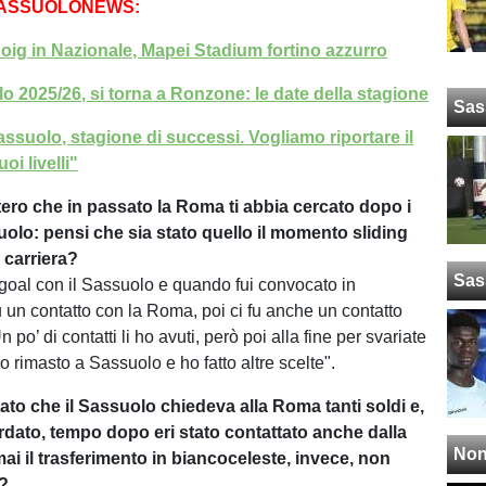
SASSUOLONEWS:
oig in Nazionale, Mapei Stadium fortino azzurro
lo 2025/26, si torna a Ronzone: le date della stagione
Sas
assuolo, stagione di successi. Vogliamo riportare il
oi livelli"
ero che in passato la Roma ti abbia cercato dopo i
uolo: pensi che sia stato quello il momento sliding
 carriera?
Sas
 goal con il Sassuolo e quando fui convocato in
u un contatto con la Roma, poi ci fu anche un contatto
 po’ di contatti li ho avuti, però poi alla fine per svariate
 rimasto a Sassuolo e ho fatto altre scelte".
ato che il Sassuolo chiedeva alla Roma tanti soldi e,
rdato, tempo dopo eri stato contattato anche dalla
Non
ai il trasferimento in biancoceleste, invece, non
o?