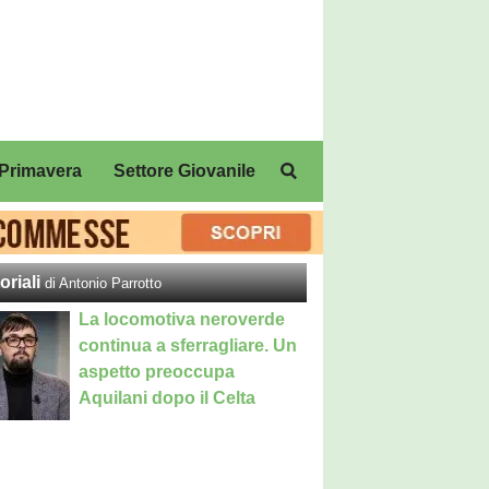
Primavera
Settore Giovanile
oriali
di Antonio Parrotto
La locomotiva neroverde
continua a sferragliare. Un
aspetto preoccupa
Aquilani dopo il Celta