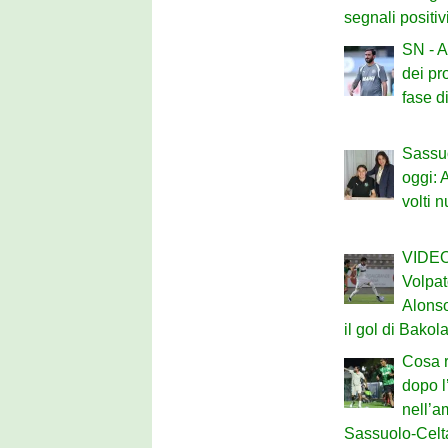
segnali positiv
SN - A
dei pr
fase d
Sassu
oggi: 
volti 
VIDEO 
Volpat
Alonso
il gol di Bakol
Cosa r
dopo l
nell’a
Sassuolo-Celt