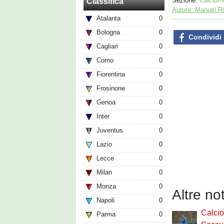
Sezione:
Calciom
Classifica
Autore: Manuel R
Atalanta
0
Bologna
0
Condividi
Cagliari
0
Como
0
Fiorentina
0
Frosinone
0
Genoa
0
Inter
0
Juventus
0
Lazio
0
Lecce
0
Milan
0
Monza
0
Altre no
Napoli
0
Calci
Parma
0