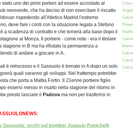
 stato uno dei primi portieri ad essere accostato al
 club neroverde, che ha deciso di non esercitare il riscatto
ldovan rispedendo all'Atletico Madrid l'estremo
no, deve fare i conti con la situazione legata a Stefano
 è a scadenza di contratto e che tornerà alla base dopo il
 stagione al Monza. Il portiere - come noto - era il titolare
la stagione in B ma ha rifiutato la permanenza a
endo di andare a giocare in A.
ati è retrocesso e il Sassuolo è tornato in A dopo un solo
gnerà quali saranno gli sviluppi. Nel frattempo potrebbe
ista che porta a Mattia Fortin. Il 21enne portiere figlio
 dopo essersi messo in risalto nella stagione del ritorno in
be presto lasciare il
Padova
ma non per trasferirsi in
SASSUOLONEWS:
 Sassuolo: occhi sul bomber Joaquin Panichelli