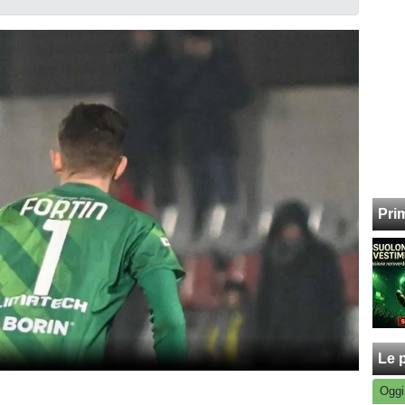
Pri
Le p
Oggi