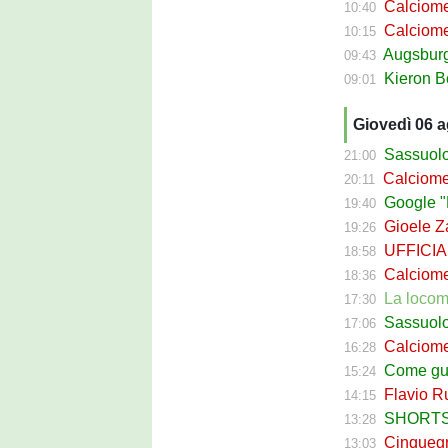
Calciomercato
10:40
Calciomer
10:15
Augsburg Sas
09:43
Kieron Bowie 
09:01
Giovedì 06 
Sassuolo Cal
21:00
Calciomerca
20:11
Google "Fon
19:40
Gioele Zac
19:26
UFFICIALE
18:58
Calciomerca
18:36
La locomotiva
17:30
Sassuolo Celt
17:06
Calciomerc
16:28
Come guadagna
15:24
Flavio Russ
14:15
SHORTS SA
13:28
Cinquegran
13:03