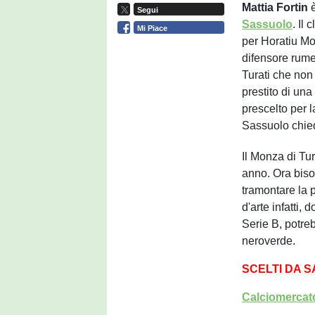
Mattia Fortin
è
Segui
Sassuolo
. Il
Mi Piace
per Horatiu Mo
difensore rume
Turati che non
prestito di una
prescelto per 
Sassuolo chied
Il Monza di Tur
anno. Ora biso
tramontare la p
d'arte infatti,
Serie B, potreb
neroverde.
SCELTI DA 
Calciomercato