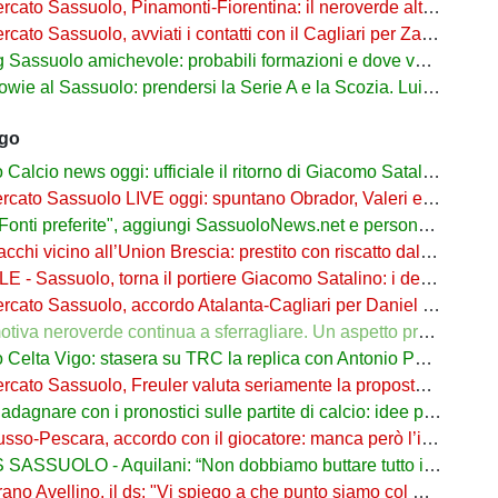
 Sassuolo, Pinamonti-Fiorentina: il neroverde alternativa a Pellegrino del Parma
cato Sassuolo, avviati i contatti con il Cagliari per Zappa
suolo amichevole: probabili formazioni e dove vederla in tv e streaming
al Sassuolo: prendersi la Serie A e la Scozia. Lui o Pinamonti: chi sarà titolare
ago
cio news oggi: ufficiale il ritorno di Giacomo Satalino a un mese dall'addio
to Sassuolo LIVE oggi: spuntano Obrador, Valeri e Darmian per la difesa
ti preferite", aggiungi SassuoloNews.net e personalizza le tue notizie
chi vicino all’Union Brescia: prestito con riscatto dal Sassuolo
 - Sassuolo, torna il portiere Giacomo Satalino: i dettagli
to Sassuolo, accordo Atalanta-Cagliari per Daniel Maldini: i dettagli
 neroverde continua a sferragliare. Un aspetto preoccupa Aquilani dopo il Celta
a Vigo: stasera su TRC la replica con Antonio Parrotto seconda voce nel 2° tempo
ato Sassuolo, Freuler valuta seriamente la proposta neroverde
re con i pronostici sulle partite di calcio: idee per gli appassionati di sport
o-Pescara, accordo con il giocatore: manca però l’intesa con il Sassuolo
SSUOLO - Aquilani: “Non dobbiamo buttare tutto in vacca”
o Avellino, il ds: "Vi spiego a che punto siamo col Sassuolo"