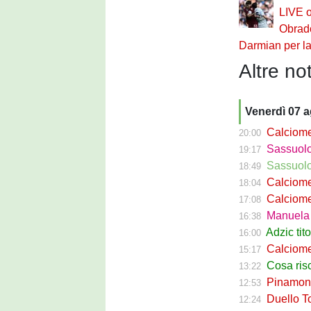
LIVE o
Obrado
Darmian per la
Altre not
Venerdì 07 
Calciomer
20:00
Sassuolo Pr
19:17
Sassuolo P
18:49
Calciomercat
18:04
Calciomerca
17:08
Manuela Pe
16:38
Adzic titol
16:00
Calciomercato
15:17
Cosa rischi
13:22
Pinamonti a
12:53
Duello Torin
12:24