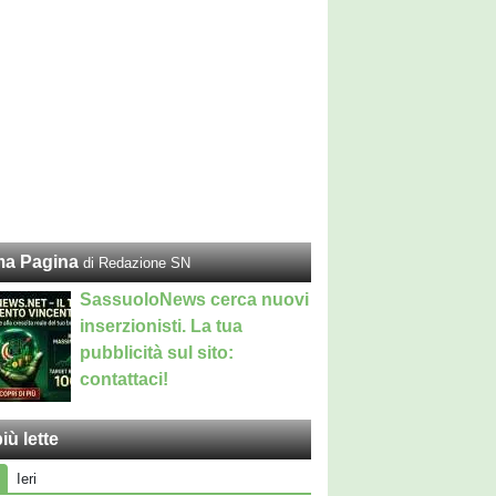
ma Pagina
di Redazione SN
SassuoloNews cerca nuovi
inserzionisti. La tua
pubblicità sul sito:
contattaci!
iù lette
Ieri