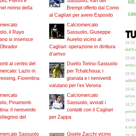
lo, Pierini e
Sassuolo, Van der
sit
 nel mirino della
Brempt offerto dal Como
cas
al Cagliari per avere Esposito
omercato
Calciomercato
lo, il Rayo
Sassuolo, Giuseppe
ano si inserisce
Aurelio vicino al
19:52
o Obrador
Cagliari: operazione in dirittura
dell'E
d’arrivo
19:49
nti al centro del
Duello Torino-Sassuolo
ambizi
mercato: Lazio in
per Tchatchoua: i
19:45
pressing, Fiorentina
granata e i neroverdi
addutt
valutano per l'ex Verona
19:41
omercato
Calciomercato
arriva
lo, Pinamonti-
Sassuolo, avviati i
19:37
tina: il neroverde
contatti con il Cagliari
presti
ellegrino del
per Zappa
19:34
a un 
omercato Sassuolo
Gioele Zacchi vicino
19:30