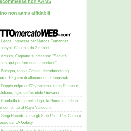
i scommesse non AAMS
ino non aams affidabili
Lecce, interesse per Marcos Fernandez
spanyol. Clausola da 2 milioni
Arezzo, Cagnano si presenta: "Società
osa, qui per fare cose importanti"
Bologna, tegola Casale: risentimento agli
ori e 10 giorni di allenamenti differenziati
Doppio colpo dell'Olympiacos: torna Retsos e
 Juliano, figlio dell'ex idolo Giovanni
Kumbulla torna nella Liga, la Roma lo cede in
to con diritto al Rayo Vallecano
Sergi Roberto verso gli Stati Uniti. L'ex Como è
passo dai LA Galaxy
Fiorentina, Nicolas Valentini ceduto a titolo