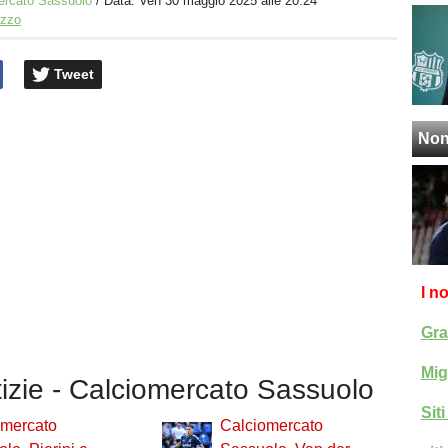
ercato Sassuolo
/ Data:
Ven 30 maggio 2025 alle 20:24
izzo
Tweet
Non
I n
Gra
Mig
tizie - Calciomercato Sassuolo
Sit
omercato
Calciomercato