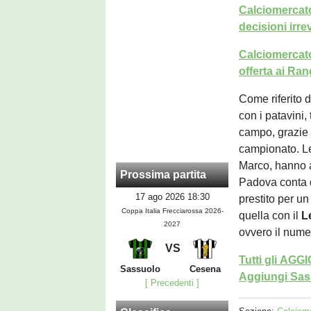
Calciomercato
decisioni irre
Calciomercato
offerta ai Ra
Come riferito 
con i patavini
campo, grazie 
campionato. Le 
Marco, hanno at
Prossima partita
Padova conta di 
17 ago 2026 18:30
prestito per un
Coppa Italia Frecciarossa 2026-
quella con il
L
2027
ovvero il num
VS
Tutti gli AG
Sassuolo
Cesena
Aggiungi Sass
[ Precedenti ]