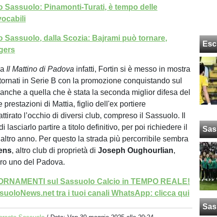
 Sassuolo: Pinamonti-Turati, è tempo delle
vocabili
 Sassuolo, dalla Scozia: Bajrami può tornare,
Esc
ngers
da
Il Mattino di Padova
infatti, Fortin si è messo in mostra
, tornati in Serie B con la promozione conquistando sul
anche a quella che è stata la seconda miglior difesa del
prestazioni di Mattia, figlio dell'ex portiere
tirato l’occhio di diversi club, compreso il Sassuolo. Il
lasciarlo partire a titolo definitivo, per poi richiedere il
Sas
 altro anno. Per questo la strada più percorribile sembra
ens
, altro club di proprietà di
Joseph Oughourlian
,
ero uno del Padova.
GIORNAMENTI sul Sassuolo Calcio in TEMPO REALE!
uoloNews.net tra i tuoi canali WhatsApp: clicca qui
Sas