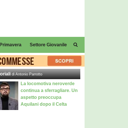
Primavera
Settore Giovanile
oriali
di Antonio Parrotto
La locomotiva neroverde
continua a sferragliare. Un
aspetto preoccupa
Aquilani dopo il Celta