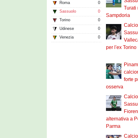
Sassuo
Roma
0
Turati
Sassuolo
0
Sampdoria
Torino
0
Calci
Udinese
0
Sassuo
Venezia
0
Vallec
per l'ex Torin
Pinamo
calcio
forte 
osserva
Calci
Sassuo
Fioren
alternativa a P
Parma
Calci