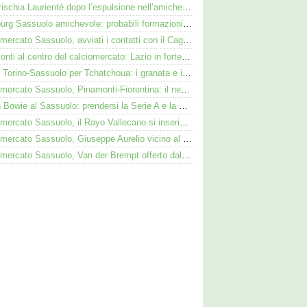
Cosa rischia Laurienté dopo l’espulsione nell’amichevole Sassuolo-Celta Vigo
Augsburg Sassuolo amichevole: probabili formazioni e dove vederla in tv e streaming
Calciomercato Sassuolo, avviati i contatti con il Cagliari per Zappa
Pinamonti al centro del calciomercato: Lazio in forte pressing, Fiorentina osserva
Duello Torino-Sassuolo per Tchatchoua: i granata e i neroverdi valutano per l'ex Verona
Calciomercato Sassuolo, Pinamonti-Fiorentina: il neroverde alternativa a Pellegrino del Parma
Kieron Bowie al Sassuolo: prendersi la Serie A e la Scozia. Lui o Pinamonti: chi sarà titolare
Calciomercato Sassuolo, il Rayo Vallecano si inserisce per l'ex Torino Obrador
Calciomercato Sassuolo, Giuseppe Aurelio vicino al Cagliari: operazione in dirittura d’arrivo
Calciomercato Sassuolo, Van der Brempt offerto dal Como al Cagliari per avere Esposito