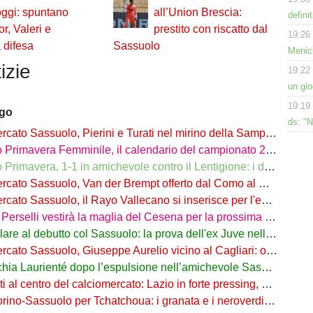
ggi: spuntano
all’Union Brescia:
defini
r, Valeri e
prestito con riscatto dal
19:26
 difesa
Sassuolo
Menic
izie
19:22
un gio
19:19
ago
ds: "N
cato Sassuolo, Pierini e Turati nel mirino della Sampdoria
imavera Femminile, il calendario del campionato 26/27: si parte a Parma
rimavera, 1-1 in amichevole contro il Lentigione: i dettagli
o Sassuolo, Van der Brempt offerto dal Como al Cagliari per avere Esposito
to Sassuolo, il Rayo Vallecano si inserisce per l'ex Torino Obrador
rselli vestirà la maglia del Cesena per la prossima stagione
are al debutto col Sassuolo: la prova dell'ex Juve nell'1-4 col Celta
 Sassuolo, Giuseppe Aurelio vicino al Cagliari: operazione in dirittura d’arrivo
a Laurienté dopo l’espulsione nell’amichevole Sassuolo-Celta Vigo
l centro del calciomercato: Lazio in forte pressing, Fiorentina osserva
o-Sassuolo per Tchatchoua: i granata e i neroverdi valutano per l'ex Verona