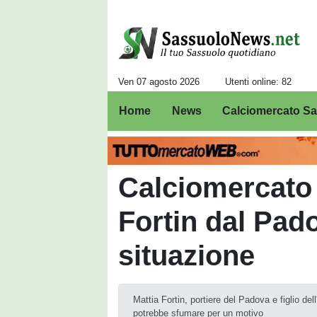
Ven 07 agosto 2026
Utenti online: 82
Home
News
Calciomercato S
Calciomercato 
Fortin dal Pad
situazione
Mattia Fortin, portiere del Padova e figlio de
potrebbe sfumare per un motivo