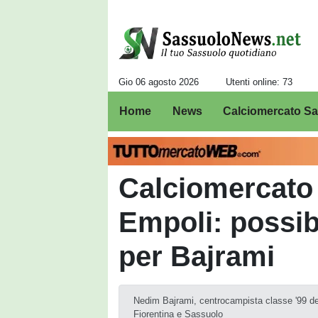
Gio 06 agosto 2026
Utenti online: 73
Home
News
Calciomercato S
Calciomercato
Empoli: possib
per Bajrami
Nedim Bajrami, centrocampista classe '99 dell
Fiorentina e Sassuolo