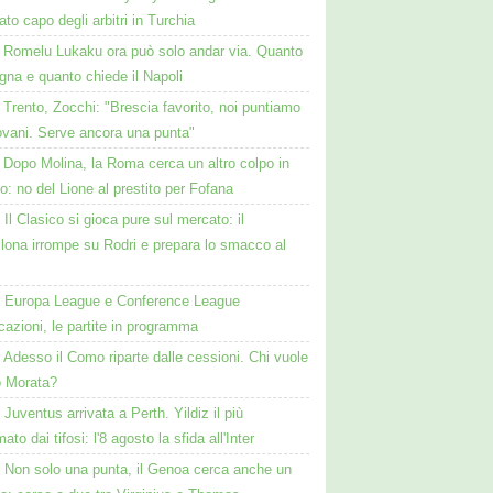
to capo degli arbitri in Turchia
Romelu Lukaku ora può solo andar via. Quanto
na e quanto chiede il Napoli
Trento, Zocchi: "Brescia favorito, noi puntiamo
ovani. Serve ancora una punta"
Dopo Molina, la Roma cerca un altro colpo in
o: no del Lione al prestito per Fofana
Il Clasico si gioca pure sul mercato: il
lona irrompe su Rodri e prepara lo smacco al
Europa League e Conference League
icazioni, le partite in programma
Adesso il Como riparte dalle cessioni. Chi vuole
o Morata?
Juventus arrivata a Perth. Yildiz il più
ato dai tifosi: l'8 agosto la sfida all'Inter
Non solo una punta, il Genoa cerca anche un