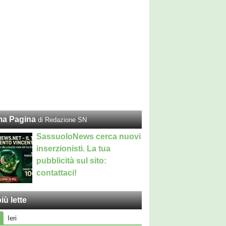
ma Pagina
di Redazione SN
SassuoloNews cerca nuovi
inserzionisti. La tua
pubblicità sul sito:
contattaci!
iù lette
Ieri