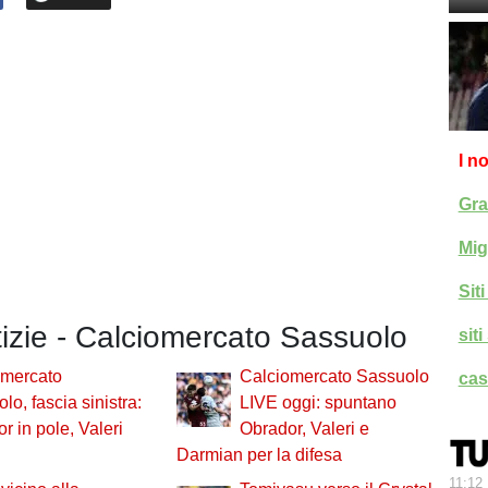
I n
Gra
Mig
Sit
tizie - Calciomercato Sassuolo
sit
omercato
Calciomercato Sassuolo
cas
lo, fascia sinistra:
LIVE oggi: spuntano
r in pole, Valeri
Obrador, Valeri e
Darmian per la difesa
11:12