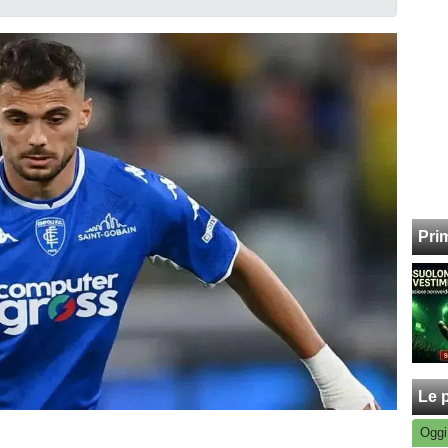
Pri
Le p
Oggi