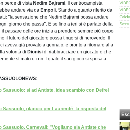
n perde di vista
Nedim
Bajrami
. Il centrocampista
rebbe andare via da
Empoli
. Stando a quanto riferito da
fatti: "la sensazione che Nedim Bajrami possa andare
 ogni giorno che passa". E se fino a ieri si è parlato della
n il passare delle ore inizia a prendere sempre più corpo
che il futuro del giocatore possa tingersi di neroverde. Il
ci aveva già provato a gennaio, è pronto a ritornare alla
ella volontà di
Dionisi
di riabbracciare un giocatore che
ente stimato e con il quale il suo gioco si sposa a
SASSUOLONEWS:
 Sassuolo: sì ad Antiste, idea scambio con Defrel
 Sassuolo, rilancio per Laurienté: la risposta del
Esc
 Sassuolo, Carnevali: "Vogliamo sia Antiste che