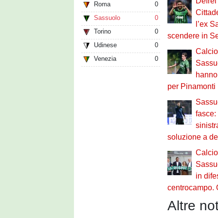
Defrel
Roma
0
Cittad
Sassuolo
0
l’ex S
Torino
0
scendere in Se
Udinese
0
Calci
Venezia
0
Sassuo
hanno r
per Pinamonti
Sassuo
fasce:
sinist
soluzione a de
Calci
Sassuo
in dif
centrocampo. O
Altre not