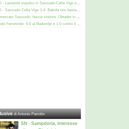
VIDEO - Laurienté espulso in Sassuolo-Celta Vigo e rissa: cosa è successo
VIDEO - Sassuolo Celta Vigo 1-4: Bakola non basta. Espulso Laurienté
Calciomercato Sassuolo, fascia sinistra: Obrador in pole, Valeri l’alternativa
Sassuolo Femminile: 6-0 al Radomlje e 1-0 contro il Bologna nelle prime amichevoli
lusive
di Antonio Parrotto
SN - Sampdoria, interesse