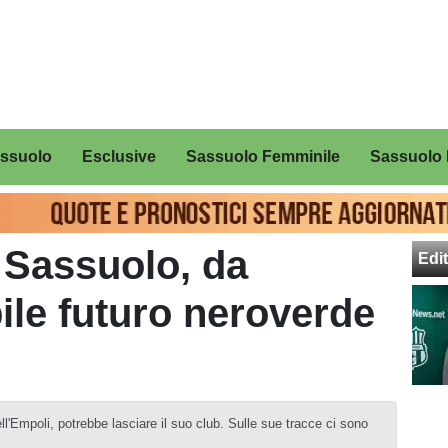
assuolo
Esclusive
Sassuolo Femminile
Sassuolo 
 Sassuolo, da
Edit
ile futuro neroverde
'Empoli, potrebbe lasciare il suo club. Sulle sue tracce ci sono