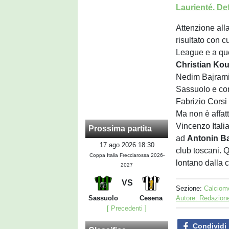
Laurienté. Defr
Attenzione alla
risultato con c
League e a que
Christian
Ko
Nedim Bajrami 
Sassuolo e con 
Fabrizio Corsi
Ma non è affat
Vincenzo Itali
Prossima partita
ad
Antonin B
17 ago 2026 18:30
club toscani. 
Coppa Italia Frecciarossa 2026-
lontano dalla 
2027
VS
Sezione:
Calciom
Autore: Redazion
Sassuolo
Cesena
[ Precedenti ]
Condividi