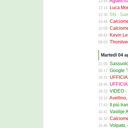
Agueïcha Diar
13:45
Luca Moro ha 
13:14
SN - Sampdoria
12:30
Calciomercat
10:44
Calciomercat
10:09
Kevin Leone 
09:42
Thorstvedt-
09:03
Martedì 04 
Sassuolo Ca
21:00
Google "Fon
20:17
UFFICIALE - B
19:31
UFFICIALE
18:45
VIDEO - Va
18:32
Avellino, Ci
18:15
Il più tran
17:43
Vasilije Adzic
16:41
Calciomercat
16:32
Volpato, caso
15:46