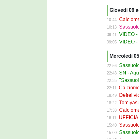
Giovedì 06 
Calciomerca
10:44
Sassuolo Fe
10:13
VIDEO - La
09:41
VIDEO - S
09:05
Mercoledì 0
Sassuolo Ca
22:56
SN - Aquilani
22:48
"Sassuolo, la
22:35
Calciomerca
22:11
Defrel vicin
18:49
Tomiyasu ve
18:22
Calciomerc
17:33
UFFICIALE -
16:11
Sassuolo, ri
15:40
Sassuolo C
15:00