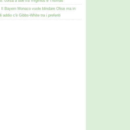
o: corsa a due tra Virginius e Thomas
Il Bayern Monaco vuole blindare Olise ma in
i addio c'è Gibbs-White tra i preferiti