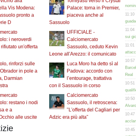
 vicino alla
Tomiyasu verso il Crystal
nomina
ella Vis Modena:
Palace: torna in Premier,
11:10
assuolo pronto a
piaceva anche al
guadag
rie D
Sassuolo
11:04
omercato
UFFICIALE -
sui gi
lo: i neroverdi
Calciomercato
11:01
ifiutato un'offerta
Sassuolo, ceduto Kevin
attacc
Leone all'Arezzo: il comunicato
10:57
lo, rinforzi sulle
Luca Moro ha detto sì al
Barcel
 Obrador in pole a
Padova: accordo con
Real
ra, Darmian
l’entourage, trattativa
10:51
stra
con il Sassuolo in corso
qualif
omercato
Calciomercato
10:50
lo: restano i nodi
Sassuolo, il retroscena:
Alvar
esa e a
"L'offerta del Cagliari per
10:47
cchio alle uscite
Adzic era più alta"
acclam
izie
10:45