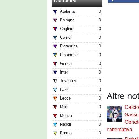
Classifica
Atalanta
0
Bologna
0
Cagliari
0
Como
0
Fiorentina
0
Frosinone
0
Genoa
0
Inter
0
Juventus
0
Lazio
0
Altre no
Lecce
0
Milan
0
Calci
Sassuo
Monza
0
Obrado
Napoli
0
l’alternativa
Parma
0