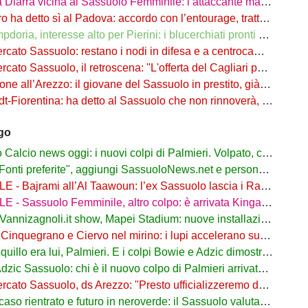
ra vicina al Sassuolo Femminile: l’attaccante maliana a parametro zero dal PSG
detto sì al Padova: accordo con l’entourage, trattativa con il Sassuolo in corso
, interesse alto per Pierini: i blucerchiati pronti a riprovarci a fine calciomercato
o Sassuolo: restano i nodi in difesa e a centrocampo. Occhio alle uscite
o Sassuolo, il retroscena: "L'offerta del Cagliari per Adzic era più alta"
all’Arezzo: il giovane del Sassuolo in prestito, già in campo a Rigutino
Fiorentina: ha detto al Sassuolo che non rinnoverà, viola in agguato
ago
lcio news oggi: i nuovi colpi di Palmieri. Volpato, caso rientrato
ti preferite", aggiungi SassuoloNews.net e personalizza le tue notizie
ajrami all’Al Taawoun: l’ex Sassuolo lascia i Rangers e riparte dall’Arabia Saudita
 - Sassuolo Femminile, altro colpo: è arrivata Kinga Wyrwas!
nnizagnoli.it show, Mapei Stadium: nuove installazioni all’esterno
nquegrano e Ciervo nel mirino: i lupi accelerano sul mercato dal Sassuolo
quillo era lui, Palmieri. E i colpi Bowie e Adzic dimostrano il perché
 Sassuolo: chi è il nuovo colpo di Palmieri arrivato dalla Juve. Ruolo e Fantacalcio
o Sassuolo, ds Arezzo: "Presto ufficializzeremo due arrivi dai neroverdi"
 rientrato e futuro in neroverde: il Sassuolo valuta il rinnovo oltre il 2028