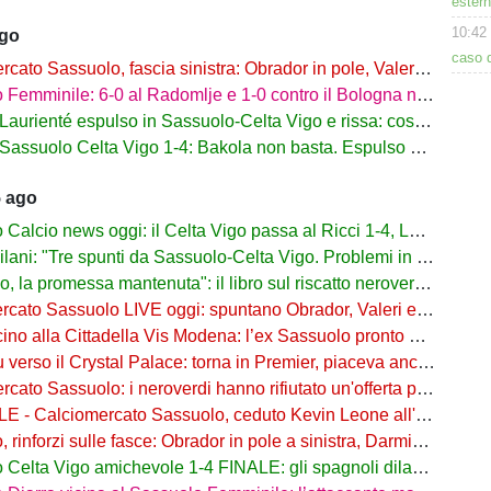
estern
10:42
ago
caso d
to Sassuolo, fascia sinistra: Obrador in pole, Valeri l’alternativa
mminile: 6-0 al Radomlje e 1-0 contro il Bologna nelle prime amichevoli
urienté espulso in Sassuolo-Celta Vigo e rissa: cosa è successo
assuolo Celta Vigo 1-4: Bakola non basta. Espulso Laurienté
5 ago
lcio news oggi: il Celta Vigo passa al Ricci 1-4, Laurienté espulso
: "Tre spunti da Sassuolo-Celta Vigo. Problemi in difesa, lì non sto allenando"
 promessa mantenuta": il libro sul riscatto neroverde su Amazon e in libreria
to Sassuolo LIVE oggi: spuntano Obrador, Valeri e Darmian per la difesa
o alla Cittadella Vis Modena: l’ex Sassuolo pronto a scendere in Serie D
rso il Crystal Palace: torna in Premier, piaceva anche al Sassuolo
ato Sassuolo: i neroverdi hanno rifiutato un'offerta per Pinamonti
 Calciomercato Sassuolo, ceduto Kevin Leone all'Arezzo: il comunicato
nforzi sulle fasce: Obrador in pole a sinistra, Darmian soluzione a destra
elta Vigo amichevole 1-4 FINALE: gli spagnoli dilagano nel finale