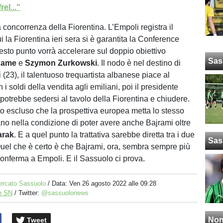
el..."
 concorrenza della Fiorentina. L’Empoli registra il
ui la Fiorentina ieri sera si è garantita la Conference
sto punto vorrà accelerare sul doppio obiettivo
Sas
uame
e
Szymon
Zurkowski
. Il nodo è nel destino di
(23), il talentuoso trequartista albanese piace al
i soldi della vendita agli emiliani, poi il presidente
 potrebbe sedersi al tavolo della Fiorentina e chiudere.
to escluso che la prospettiva europea metta lo stesso
ano nella condizione di poter avere anche Bajrami oltre
arak
. E a quel punto la trattativa sarebbe diretta tra i due
Sas
Quel che è certo è che Bajrami, ora, sembra sempre più
conferma a Empoli. E il Sassuolo ci prova.
ercato Sassuolo
/ Data:
Ven 26 agosto 2022 alle 09:28
e SN
/ Twitter:
@sassuolonews
Non
Tweet