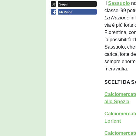
Il
Sassuolo
no
Segui
classe '99 pot
Mi Piace
La Nazione
in
via è più forte
Fiorentina, co
la possibilità 
Sassuolo, che 
carica, forte d
sempre enormem
meraviglia.
SCELTI DA 
Calciomercato
allo Spezia
Calciomercato
Lorient
Calciomercato