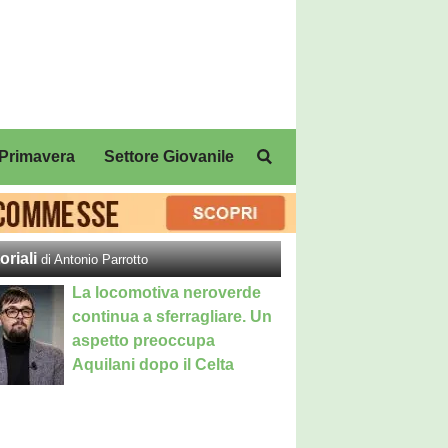
Primavera
Settore Giovanile
oriali
di Antonio Parrotto
La locomotiva neroverde
continua a sferragliare. Un
aspetto preoccupa
Aquilani dopo il Celta