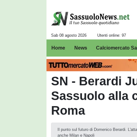
Sab 08 agosto 2026
Utenti online: 97
Home
News
Calciomercato S
SN - Berardi J
Sassuolo alla 
Roma
Il punto sul futuro di Domenico Berardi. L'a
anche Milan e Napoli