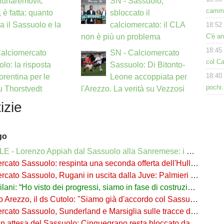
Muharemovic
SN - Sassuolo,
cammi
 è fatta: quanto
sbloccato il
a il Sassuolo e la
calciomercato: il CLA
18:52
C'è a
non è più un problema
18:45
Calciomercato
SN - Calciomercato
col Ca
lo: la risposta
Sassuolo: Di Bitonto-
18:40
iorentina per le
Leone accoppiata per
pochi.
su Thorstvedt
l'Arezzo. La verità su Vezzosi
izie
go
 - Lorenzo Appiah dal Sassuolo alla Sanremese: i dettagli
ato Sassuolo: respinta una seconda offerta dell'Hull per Pinamonti
ato Sassuolo, Rugani in uscita dalla Juve: Palmieri sfida il Monza
ani: “Ho visto dei progressi, siamo in fase di costruzione”
o Arezzo, il ds Cutolo: "Siamo già d'accordo col Sassuolo"
ato Sassuolo, Sunderland e Marsiglia sulle tracce di Josh Doig
n attesa del Sassuolo: Cinquegrano resta bloccato da Aquilani