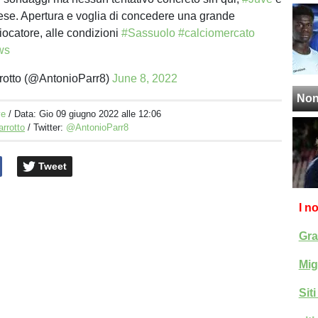
se. Apertura e voglia di concedere una grande
iocatore, alle condizioni
#Sassuolo
#calciomercato
ws
rotto (@AntonioParr8)
June 8, 2022
Non
ve
/ Data:
Gio 09 giugno 2022 alle 12:06
arrotto
/ Twitter:
@AntonioParr8
Tweet
I n
Gra
Mig
Sit