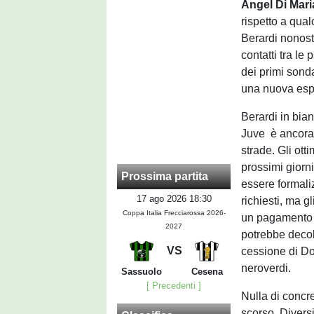
Angel Di Mari
rispetto a qua
Berardi nonost
contatti tra l
dei primi sonda
una nuova espe
Berardi in bian
Juve è ancora v
strade. Gli otti
prossimi giorni
Prossima partita
essere formali
17 ago 2026 18:30
richiesti, ma g
Coppa Italia Frecciarossa 2026-
un pagamento d
2027
potrebbe decol
VS
cessione di Do
neroverdi.
Sassuolo
Cesena
[ Precedenti ]
Nulla di concre
scorso. Divers