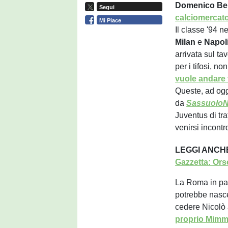
Domenico Be
Segui
calciomercat
Mi Piace
Il classe '94 n
Milan
e
Napol
arrivata sul ta
per i tifosi, 
vuole andare 
Queste, ad ogg
da
SassuoloN
Juventus di tra
venirsi incontr
LEGGI ANCH
Gazzetta: Orso
La Roma in par
potrebbe nasce
cedere Nicolò 
proprio Mimmo