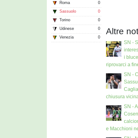
Roma
0
Sassuolo
0
Torino
0
Udinese
0
Altre no
Venezia
0
SN - 
interes
i bluce
riprovarci a fi
SN - 
Sassuo
Caglia
chiusura vicin
SN - 
Cosen
calcio
e Macchioni ne