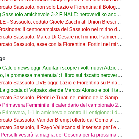
Sassuolo, non solo Lazio e Fiorentina: il Bologna su Pinamonti, Sartori era al Ricci
assuolo amichevole 3-2 FINALE: neroverdi ko anche in Germania
- Sassuolo, ceduto Gioele Zacchi all'Union Brescia: la formula
osinone: il centrocampista del Sassuolo nel mirino dei ciociari
 Sassuolo, Marco Di Cesare nel mirino: Palmieri sul centrale del Racing Avellaneda
Sassuolo, asse con la Fiorentina: Fortini nel mirino, Thorstvedt e Fabbian sul tavolo
ago
alcio news oggi: Aquilani scopre i volti nuovi Adzic e Bowie
 promessa mantenuta": il libro sul riscatto neroverde su Amazon e in libreria
to Sassuolo LIVE oggi: Lazio e Fiorentina su Pinamonti, rispunta Zappa
iocata di Volpato: stende Marcos Alonso e poi il tacco per il gol di Bakola
cato Sassuolo, Pierini e Turati nel mirino della Sampdoria
imavera Femminile, il calendario del campionato 26/27: si parte a Parma
rimavera, 1-1 in amichevole contro il Lentigione: i dettagli
o Sassuolo, Van der Brempt offerto dal Como al Cagliari per avere Esposito
to Sassuolo, il Rayo Vallecano si inserisce per l'ex Torino Obrador
rselli vestirà la maglia del Cesena per la prossima stagione