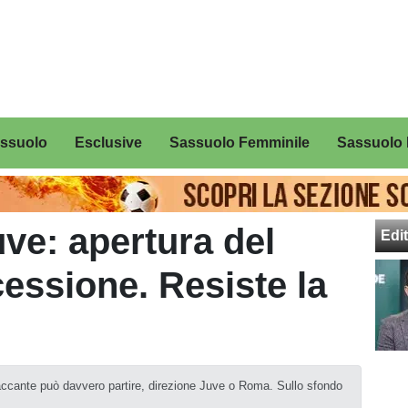
assuolo
Esclusive
Sassuolo Femminile
Sassuolo 
uve: apertura del
Edit
cessione. Resiste la
ttaccante può davvero partire, direzione Juve o Roma. Sullo sfondo