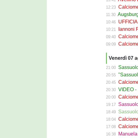
Calciomercato 
12:23
Augsburg S
11:30
UFFICIALE 
10:46
Iannoni Fr
10:21
Calciomercato
09:40
Calciomercato 
09:09
Venerdì 07 
Sassuolo C
21:00
"Sassuolo, la
20:55
Calciomerca
20:45
VIDEO - La g
20:30
Calciomer
20:00
Sassuolo Pr
19:17
Sassuolo P
18:49
Calciomercat
18:04
Calciomerca
17:08
Manuela Pe
16:38