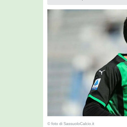
© foto di SassuoloCalcio.it