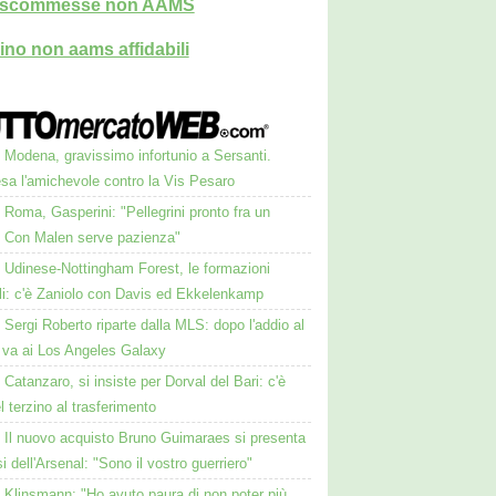
i scommesse non AAMS
ino non aams affidabili
Modena, gravissimo infortunio a Sersanti.
sa l'amichevole contro la Vis Pesaro
Roma, Gasperini: "Pellegrini pronto fra un
 Con Malen serve pazienza"
Udinese-Nottingham Forest, le formazioni
ali: c'è Zaniolo con Davis ed Ekkelenkamp
Sergi Roberto riparte dalla MLS: dopo l'addio al
va ai Los Angeles Galaxy
Catanzaro, si insiste per Dorval del Bari: c'è
el terzino al trasferimento
Il nuovo acquisto Bruno Guimaraes si presenta
osi dell'Arsenal: "Sono il vostro guerriero"
Klinsmann: "Ho avuto paura di non poter più