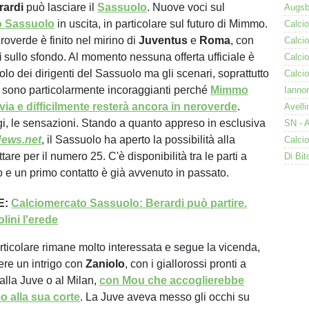
rardi
può lasciare il
Sassuolo
. Nuove voci sul
o Sassuolo
in uscita, in particolare sul futuro di Mimmo.
eroverde è finito nel mirino di
Juventus
e
Roma
, con
i
sullo sfondo. Al momento nessuna offerta ufficiale è
volo dei dirigenti del Sassuolo ma gli scenari, soprattutto
non sono particolarmente incoraggianti perché
Mimmo
via e difficilmente resterà ancora in neroverde
.
i, le sensazioni. Stando a quanto appreso in esclusiva
ews.net
, il Sassuolo ha aperto la possibilità alla
ttare per il numero 25. C'è disponibilità tra le parti a
o e un primo contatto è già avvenuto in passato.
E:
Calciomercato Sassuolo: Berardi può partire.
lini l'erede
ticolare rimane molto interessata e segue la vicenda,
re un intrigo con
Zaniolo
, con i giallorossi pronti a
alla Juve o al Milan,
con Mou che accoglierebbe
 alla sua corte
. La Juve aveva messo gli occhi su