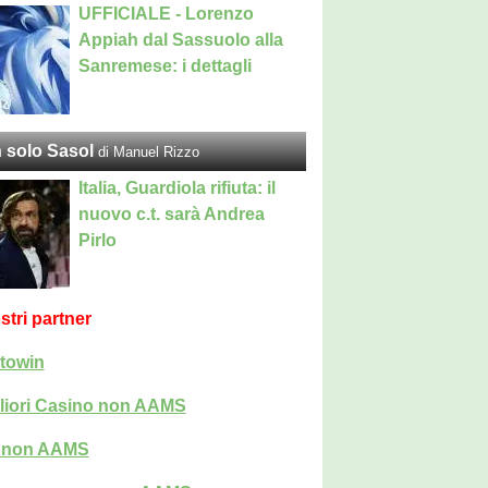
UFFICIALE - Lorenzo
Appiah dal Sassuolo alla
Sanremese: i dettagli
 solo Sasol
di Manuel Rizzo
Italia, Guardiola rifiuta: il
nuovo c.t. sarà Andrea
Pirlo
ostri partner
towin
liori Casino non AAMS
i non AAMS