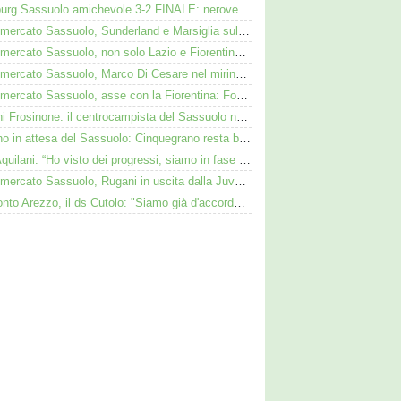
Augsburg Sassuolo amichevole 3-2 FINALE: neroverdi ko anche in Germania
Calciomercato Sassuolo, Sunderland e Marsiglia sulle tracce di Josh Doig
Calciomercato Sassuolo, non solo Lazio e Fiorentina: il Bologna su Pinamonti, Sartori era al Ricci
Calciomercato Sassuolo, Marco Di Cesare nel mirino: Palmieri sul centrale del Racing Avellaneda
Calciomercato Sassuolo, asse con la Fiorentina: Fortini nel mirino, Thorstvedt e Fabbian sul tavolo
Iannoni Frosinone: il centrocampista del Sassuolo nel mirino dei ciociari
Avellino in attesa del Sassuolo: Cinquegrano resta bloccato da Aquilani
SN - Aquilani: “Ho visto dei progressi, siamo in fase di costruzione”
Calciomercato Sassuolo, Rugani in uscita dalla Juve: Palmieri sfida il Monza
Di Bitonto Arezzo, il ds Cutolo: "Siamo già d'accordo col Sassuolo"