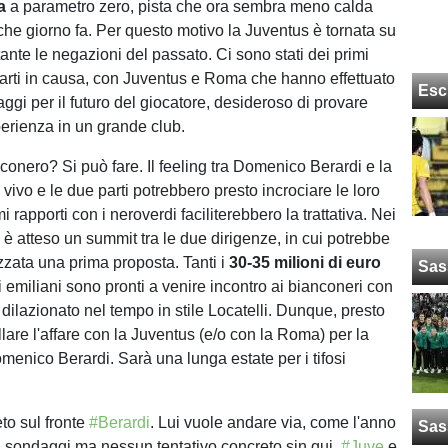
a
a parametro zero, pista che ora sembra meno calda
lche giorno fa. Per questo motivo la Juventus è tornata su
ante le negazioni del passato. Ci sono stati dei primi
e parti in causa, con Juventus e Roma che hanno effettuato
Esc
ggi per il futuro del giocatore, desideroso di provare
rienza in un grande club.
conero? Si può fare. Il feeling tra Domenico Berardi e la
ivo e le due parti potrebbero presto incrociare le loro
mi rapporti con i neroverdi faciliterebbero la trattativa. Nei
 è atteso un summit tra le due dirigenze, in cui potrebbe
zzata una prima proposta. Tanti i
30-35 milioni di euro
Sas
li emiliani sono pronti a venire incontro ai bianconeri con
ilazionato nel tempo in stile Locatelli. Dunque, presto
lare l'affare con la Juventus (e/o con la Roma) per la
menico Berardi. Sarà una lunga estate per i tifosi
to sul fronte
#Berardi
. Lui vuole andare via, come l'anno
Sas
i sondaggi ma nessun tentativo concreto sin qui,
#Juve
e