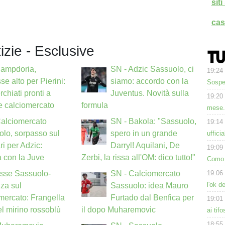
sit
cas
tizie - Esclusive
Sampdoria,
SN - Adzic Sassuolo, ci
19:24
se alto per Pierini:
siamo: accordo con la
Sospe
rchiati pronti a
Juventus. Novità sulla
19:20
ne calciomercato
formula
mese.
Calciomercato
SN - Bakola: "Sassuolo,
19:14
lo, sorpasso sul
spero in un grande
uffici
ri per Adzic:
Darryl! Aquilani, De
19:09
a con la Juve
Zerbi, la rissa all'OM: dico tutto!"
Como 
19:06
Asse Sassuolo-
SN - Calciomercato
l'ok d
za sul
Sassuolo: idea Mauro
mercato: Frangella
Furtado dal Benfica per
19:01
l mirino rossoblù
il dopo Muharemovic
ai tif
18:55