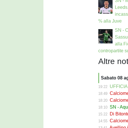
SN - 
Leeds,
incass
% alla Juve
SN - 
Sassuo
alla F
contropartite 
Altre not
Sabato 08 a
UFFICIALE
19:22
Calciomerc
18:49
Calciomerc
18:20
SN - Aquil
18:10
Di Bitont
15:22
Calciomerc
14:55
Avellino i
13:41