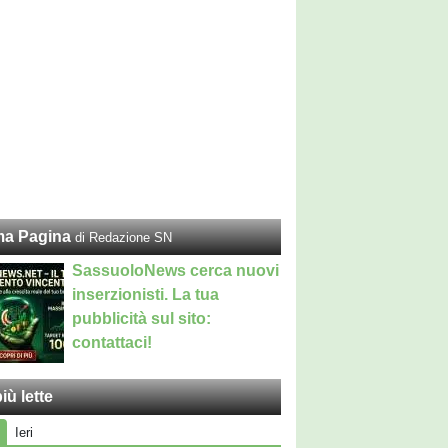
ma Pagina
di Redazione SN
SassuoloNews cerca nuovi
inserzionisti. La tua
pubblicità sul sito:
contattaci!
iù lette
Ieri