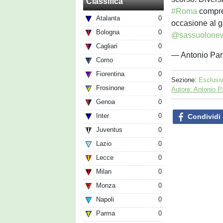
Classifica
#Roma
compre
Atalanta
0
occasione al g
Bologna
0
@sassuolone
Cagliari
0
— Antonio Par
Como
0
Fiorentina
0
Sezione:
Esclusi
Frosinone
0
Autore: Antonio P
Genoa
0
Inter
0
Condividi
Juventus
0
Lazio
0
Lecce
0
Milan
0
Monza
0
Napoli
0
Parma
0