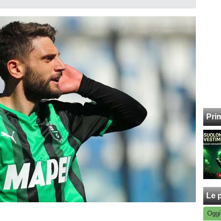
Pri
Le p
Oggi