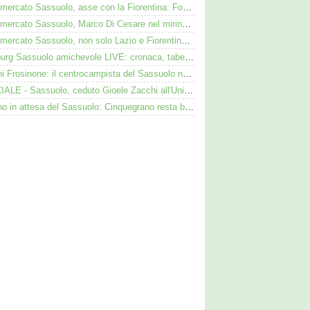
Calciomercato Sassuolo, asse con la Fiorentina: Fortini nel mirino, Thorstvedt e Fabbian sul tavolo
Calciomercato Sassuolo, Marco Di Cesare nel mirino: Palmieri sul centrale del Racing Avellaneda
Calciomercato Sassuolo, non solo Lazio e Fiorentina: il Bologna su Pinamonti, Sartori era al Ricci
Augsburg Sassuolo amichevole LIVE: cronaca, tabellino e diretta
Iannoni Frosinone: il centrocampista del Sassuolo nel mirino dei ciociari
UFFICIALE - Sassuolo, ceduto Gioele Zacchi all'Union Brescia: la formula
Avellino in attesa del Sassuolo: Cinquegrano resta bloccato da Aquilani