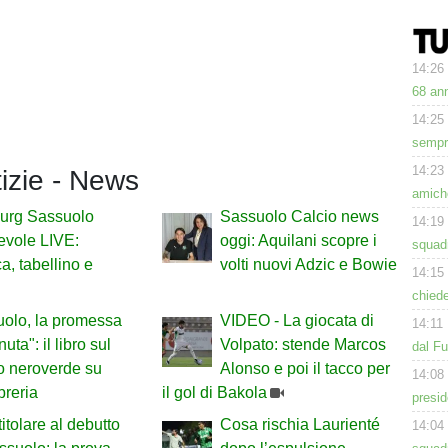
14:26
68 ann
14:25
sempre
14:23
tizie - News
amiche
urg Sassuolo
Sassuolo Calcio news
14:19
evole LIVE:
oggi: Aquilani scopre i
squad
a, tabellino e
volti nuovi Adzic e Bowie
14:15
chiede
olo, la promessa
VIDEO - La giocata di
14:11
ta": il libro sul
Volpato: stende Marcos
dal F
to neroverde su
Alonso e poi il tacco per
14:08
breria
il gol di Bakola
presid
titolare al debutto
Cosa rischia Laurienté
14:04