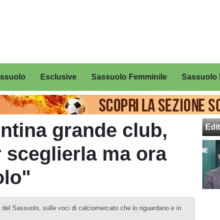
assuolo
Esclusive
Sassuolo Femminile
Sassuolo 
entina grande club,
Edit
r sceglierla ma ora
olo"
e del Sassuolo, sulle voci di calciomercato che lo riguardano e in