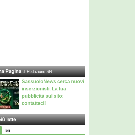
ma Pagina
di Redazione SN
SassuoloNews cerca nuovi
inserzionisti. La tua
pubblicità sul sito:
contattaci!
iù lette
Ieri