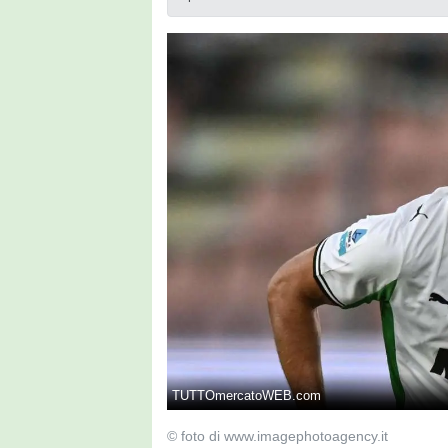
TUTTOmercatoWEB.com
© foto di www.imagephotoagency.it