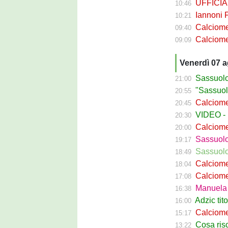
UFFICIALE 
10:46
Iannoni Fr
10:21
Calciomercato
09:40
Calciomercato 
09:09
Venerdì 07 
Sassuolo C
21:00
"Sassuolo, la
20:55
Calciomerca
20:45
VIDEO - La g
20:30
Calciomer
20:00
Sassuolo Pr
19:17
Sassuolo P
18:49
Calciomercat
18:04
Calciomerca
17:08
Manuela Pe
16:38
Adzic titol
16:00
Calciomercato
15:17
Cosa rischi
13:22