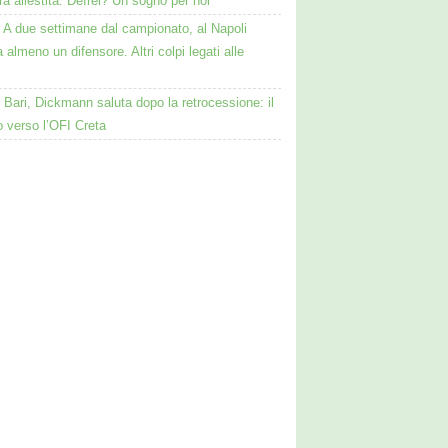
a allestita. Defrel? Un sogno per noi”
A due settimane dal campionato, al Napoli
almeno un difensore. Altri colpi legati alle
Bari, Dickmann saluta dopo la retrocessione: il
o verso l’OFI Creta