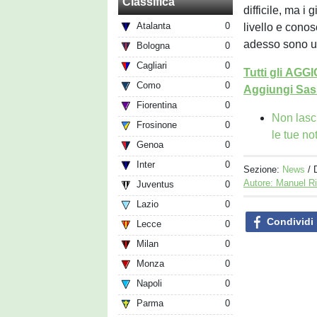
Classifica
difficile, ma i 
Atalanta
0
livello e conos
adesso sono un
Bologna
0
Cagliari
0
Tutti gli AG
Como
0
Aggiungi Sass
Fiorentina
0
Non lasc
Frosinone
0
le tue no
Genoa
0
Inter
0
Sezione:
News
/ 
Autore: Manuel R
Juventus
0
Lazio
0
Condividi
Lecce
0
Milan
0
Monza
0
Napoli
0
Parma
0