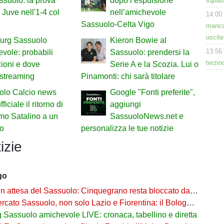
ssuolo: la prova
dopo l’espulsione
squadr
x Juve nell'1-4 col
nell’amichevole
14:00
Sassuolo-Celta Vigo
manca 
uscite
urg Sassuolo
Kieron Bowie al
13:56
vole: probabili
Sassuolo: prendersi la
terzin
ioni e dove
Serie A e la Scozia. Lui o
 streaming
Pinamonti: chi sarà titolare
olo Calcio news
Google "Fonti preferite",
fficiale il ritorno di
aggiungi
mo Satalino a un
SassuoloNews.net e
io
personalizza le tue notizie
izie
go
n attesa del Sassuolo: Cinquegrano resta bloccato da Aquilani
Sassuolo, non solo Lazio e Fiorentina: il Bologna su Pinamonti, Sartori era al Ricci
Sassuolo amichevole LIVE: cronaca, tabellino e diretta