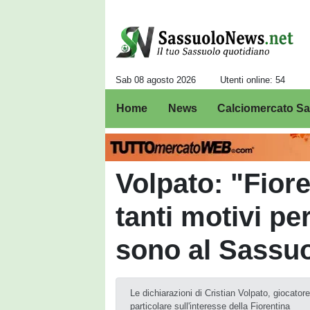
Sab 08 agosto 2026
Utenti online: 54
Home
News
Calciomercato S
Volpato: "Fior
tanti motivi pe
sono al Sassu
Le dichiarazioni di Cristian Volpato, giocator
particolare sull'interesse della Fiorentina