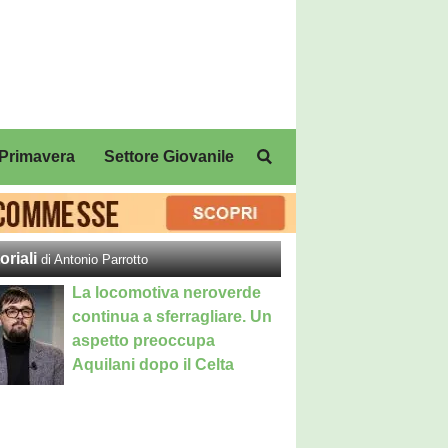
Primavera
Settore Giovanile
oriali
di Antonio Parrotto
La locomotiva neroverde
continua a sferragliare. Un
aspetto preoccupa
Aquilani dopo il Celta