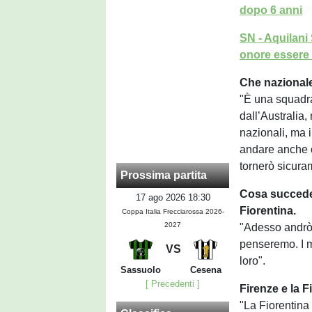
dopo 6 anni
SN - Aquilan
onore essere
Che nazionale
"È una squadra
dall’Australia,
nazionali, ma 
andare anche ol
tornerò sicura
Prossima partita
Cosa succeder
17 ago 2026 18:30
Fiorentina.
Coppa Italia Frecciarossa 2026-
2027
"Adesso andrò 
penseremo. I m
VS
loro".
Sassuolo
Cesena
[ Precedenti ]
Firenze e la 
"La Fiorentin