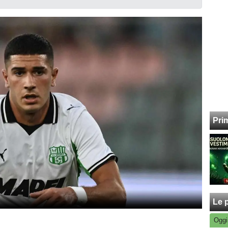
Pri
Le p
Oggi