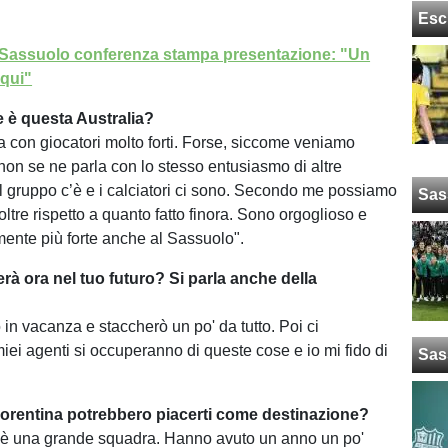
Esc
i Sassuolo conferenza stampa presentazione: "Un
 qui"
 è questa Australia?
 con giocatori molto forti. Forse, siccome veniamo
 non se ne parla con lo stesso entusiasmo di altre
il gruppo c’è e i calciatori ci sono. Secondo me possiamo
Sas
tre rispetto a quanto fatto finora. Sono orgoglioso e
mente più forte anche al Sassuolo".
à ora nel tuo futuro? Si parla anche della
in vacanza e staccherò un po' da tutto. Poi ci
iei agenti si occuperanno di queste cose e io mi fido di
Sas
Fiorentina potrebbero piacerti come destinazione?
a è una grande squadra. Hanno avuto un anno un po'