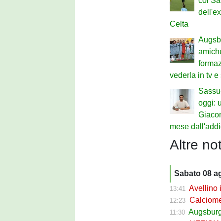
col Sa
dell'e
Celta
Augsb
amiche
formaz
vederla in tv e
Sassu
oggi: u
Giaco
mese dall'add
Altre not
Sabato 08 a
Avellino i
13:41
Calciomercato 
12:23
Augsburg 
11:30