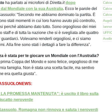
ato
ha parlato ai microfoni di
Diretta.it
dopo
 dal Mondiale con la sua Australia
. Ecco le parole del
Sassuolo: “Secondo me abbiamo dominato la partita. È
ono stati momenti in cui loro hanno avuto più controllo,
i perché abbiamo dato tutto. Sono orgoglioso dei miei
 staff e di tutta la nazione che si è svegliata alle quattro
r guardarci. Volevamo renderli orgogliosi, e ci siamo
mi. Alla fine sono stati i dettagli a fare la differenza".
a è stata per te giocare un Mondiale con l'Australia?
a prima Coppa del Mondo e sono felice, orgoglioso di me
mia famiglia. Non è stata una scelta facile, ma sentivo
he era quella giusta".
SASSUOLONEWS:
A PROMESSA MANTENUTA": è uscito il libro sulla
riscatto neroverde
Sassuolo, Romagna non rinnova e saluta i neroverdi