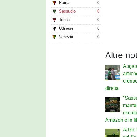
Roma
0
Sassuolo
0
Torino
0
Udinese
0
Venezia
0
Altre no
Augsb
amich
cronac
diretta
"Sassu
mantenu
riscat
Amazon e in li
Adzic 