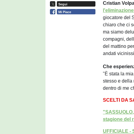
Cristian Volp
Segui
l'eliminazione
Mi Piace
giocatore del 
chiaro che ci s
ma siamo delus
compagni, dello
del mattino pe
andati vicinissi
Che esperienz
"È stata la mi
stesso e della 
dentro di me c
SCELTI DA 
"SASSUOLO, L
stagione del 
UFFICIALE - 