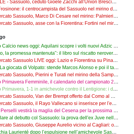
- Sassuolo, ceduto Gioele Zacchi all'Union Brescia: la formula
osinone: il centrocampista del Sassuolo nel mirino dei ciociari
 Sassuolo, Marco Di Cesare nel mirino: Palmieri sul centrale del Racing Avellaneda
Sassuolo, asse con la Fiorentina: Fortini nel mirino, Thorstvedt e Fabbian sul tavolo
ago
alcio news oggi: Aquilani scopre i volti nuovi Adzic e Bowie
 promessa mantenuta": il libro sul riscatto neroverde su Amazon e in libreria
to Sassuolo LIVE oggi: Lazio e Fiorentina su Pinamonti, rispunta Zappa
iocata di Volpato: stende Marcos Alonso e poi il tacco per il gol di Bakola
cato Sassuolo, Pierini e Turati nel mirino della Sampdoria
imavera Femminile, il calendario del campionato 26/27: si parte a Parma
rimavera, 1-1 in amichevole contro il Lentigione: i dettagli
o Sassuolo, Van der Brempt offerto dal Como al Cagliari per avere Esposito
to Sassuolo, il Rayo Vallecano si inserisce per l'ex Torino Obrador
rselli vestirà la maglia del Cesena per la prossima stagione
are al debutto col Sassuolo: la prova dell'ex Juve nell'1-4 col Celta
 Sassuolo, Giuseppe Aurelio vicino al Cagliari: operazione in dirittura d’arrivo
a Laurienté dopo l’espulsione nell’amichevole Sassuolo-Celta Vigo