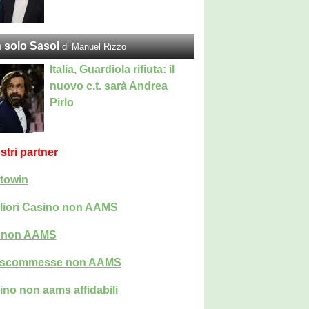
 solo Sasol
di Manuel Rizzo
Italia, Guardiola rifiuta: il
nuovo c.t. sarà Andrea
Pirlo
ostri partner
towin
liori Casino non AAMS
i non AAMS
i scommesse non AAMS
ino non aams affidabili