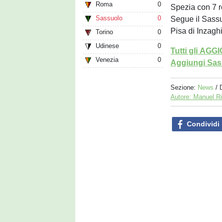
Roma
0
Spezia con 7 re
Sassuolo
0
Segue il Sassu
Pisa di Inzaghi
Torino
0
Udinese
0
Tutti gli AG
Venezia
0
Aggiungi Sass
Sezione:
News
/ 
Autore: Manuel R
Condividi