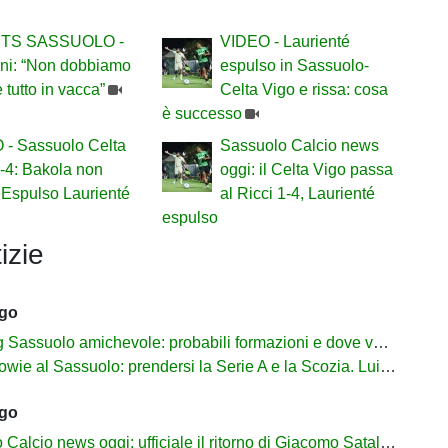
TS SASSUOLO -
VIDEO - Laurienté
ani: “Non dobbiamo
espulso in Sassuolo-
e tutto in vacca”
Celta Vigo e rissa: cosa
è successo
 - Sassuolo Celta
Sassuolo Calcio news
-4: Bakola non
oggi: il Celta Vigo passa
 Espulso Laurienté
al Ricci 1-4, Laurienté
espulso
izie
ago
suolo amichevole: probabili formazioni e dove vederla in tv e streaming
al Sassuolo: prendersi la Serie A e la Scozia. Lui o Pinamonti: chi sarà titolare
ago
cio news oggi: ufficiale il ritorno di Giacomo Satalino a un mese dall'addio