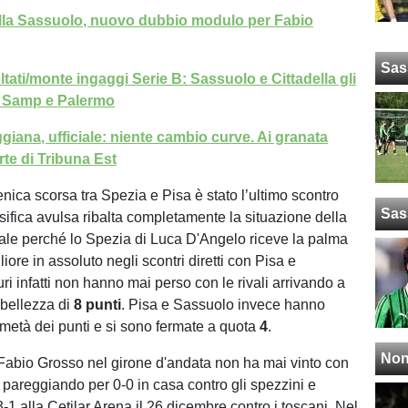
ella Sassuolo, nuovo dubbio modulo per Fabio
Sas
tati/monte ingaggi Serie B: Sassuolo e Cittadella gli
e Samp e Palermo
iana, ufficiale: niente cambio curve. Ai granata
te di Tribuna Est
nica scorsa tra Spezia e Pisa è stato l’ultimo scontro
Sas
ssifica avulsa ribalta completamente la situazione della
tale perché lo Spezia di Luca D'Angelo riceve la palma
iore in assoluto negli scontri diretti con Pisa e
uri infatti non hanno mai perso con le rivali arrivando a
 bellezza di
8 punti
. Pisa e Sassuolo invece hanno
 metà dei punti e si sono fermate a quota
4
.
Non
 Fabio Grosso nel girone d'andata non ha mai vinto con
 pareggiando per 0-0 in casa contro gli spezzini e
1 alla Cetilar Arena il 26 dicembre contro i toscani. Nel