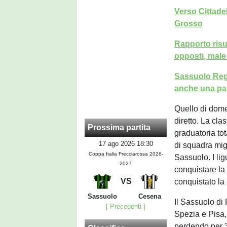
Verso Cittad
Grosso
Rapporto risul
opposti, mal
Sassuolo Regg
anche una par
Quello di dome
diretto. La cla
Prossima partita
graduatoria to
17 ago 2026 18:30
di squadra migl
Coppa Italia Frecciarossa 2026-
Sassuolo. I lig
2027
conquistare la
VS
conquistato la
Sassuolo
Cesena
Il Sassuolo di
[ Precedenti ]
Spezia e Pisa,
perdendo per 3-