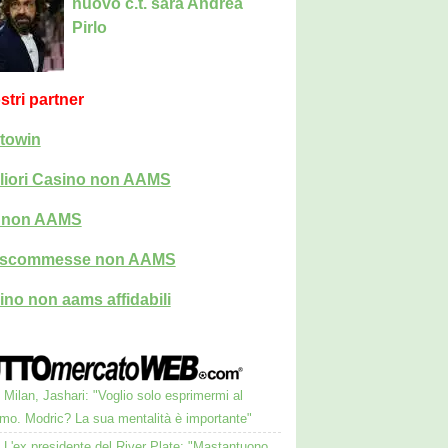
nuovo c.t. sarà Andrea
Pirlo
ostri partner
towin
liori Casino non AAMS
i non AAMS
i scommesse non AAMS
ino non aams affidabili
Milan, Jashari: "Voglio solo esprimermi al
mo. Modric? La sua mentalità è importante"
L'ex presidente del River Plate: "Mastantuono