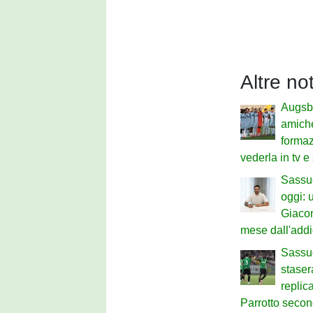
Altre no
Augsb
amiche
formaz
vederla in tv e
Sassu
oggi: u
Giaco
mese dall'add
Sassuo
staser
replic
Parrotto secon