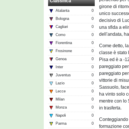
Classifica
girone di ritor
Atalanta
0
unico successo 
Bologna
0
decisivo di Lu
Cagliari
0
una sfida a eli
dell'andata, ha
Como
0
Fiorentina
0
Come detto, la 
Frosinone
0
classe è stato
Genoa
0
Pisa ed è a -1
pareggiato per
Inter
0
pareggiato per
Juventus
0
vittorie di mis
Lazio
0
Sassuolo, face
Lecce
0
ha vinto solo c
Milan
0
mentre con lo 
Monza
0
in trasferta.
Napoli
0
Conteggiando a
Parma
0
formazione con 