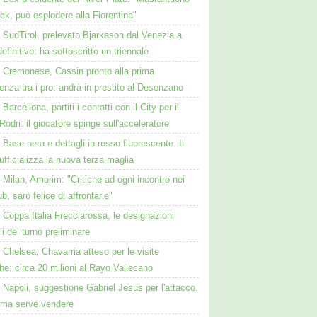
ck, può esplodere alla Fiorentina"
SudTirol, prelevato Bjarkason dal Venezia a
 definitivo: ha sottoscritto un triennale
Cremonese, Cassin pronto alla prima
enza tra i pro: andrà in prestito al Desenzano
Barcellona, partiti i contatti con il City per il
Rodri: il giocatore spinge sull'acceleratore
Base nera e dettagli in rosso fluorescente. Il
ufficializza la nuova terza maglia
Milan, Amorim: "Critiche ad ogni incontro nei
ub, sarò felice di affrontarle"
Coppa Italia Frecciarossa, le designazioni
ali del turno preliminare
Chelsea, Chavarria atteso per le visite
e: circa 20 milioni al Rayo Vallecano
Napoli, suggestione Gabriel Jesus per l'attacco.
ima serve vendere