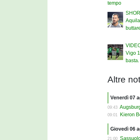
tempo
SHOR
Aquil
buttar
VIDEO
Vigo 1
basta.
Altre not
Venerdì 07 
Augsburg Sas
09:43
Kieron Bowie 
09:01
Giovedì 06 
Sassuolo Cal
21:00