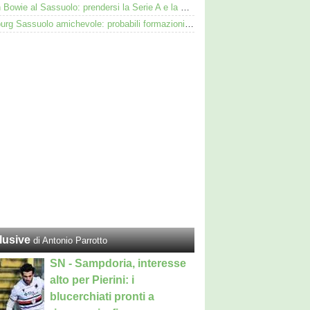
Kieron Bowie al Sassuolo: prendersi la Serie A e la Scozia. Lui o Pinamonti: chi sarà titolare
Augsburg Sassuolo amichevole: probabili formazioni e dove vederla in tv e streaming
lusive
di Antonio Parrotto
SN - Sampdoria, interesse
alto per Pierini: i
blucerchiati pronti a