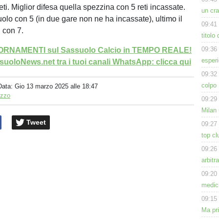
ti. Miglior difesa quella spezzina con 5 reti incassate.
un cra
olo con 5 (in due gare non ne ha incassate), ultimo il
09:41
 con 7.
titolo
09:36
GIORNAMENTI sul Sassuolo Calcio in TEMPO REALE!
esperi
uoloNews.net tra i tuoi canali WhatsApp: clicca qui
09:32
colpo 
Data:
Gio 13 marzo 2025 alle 18:47
izzo
09:29
Milan 
Tweet
09:27
top cl
09:26
arbitr
09:20
medich
09:15
Ma pr