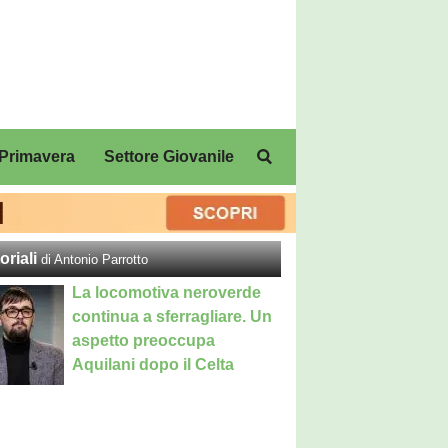
Primavera
Settore Giovanile
oriali
di Antonio Parrotto
La locomotiva neroverde
continua a sferragliare. Un
aspetto preoccupa
Aquilani dopo il Celta