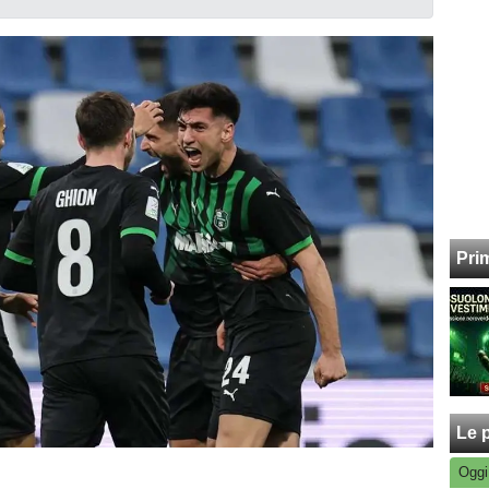
Pri
Le p
Oggi