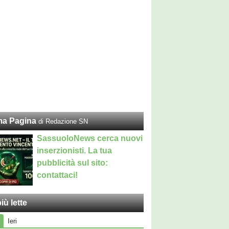
ma Pagina
di Redazione SN
SassuoloNews cerca nuovi
inserzionisti. La tua
pubblicità sul sito:
contattaci!
iù lette
Ieri