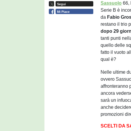
Sassuolo
66,
Segui
Serie B è inco
Mi Piace
da
Fabio Gro
restano il trio
dopo 29 gior
tanti punti ne
quello delle s
fatto il vuoto a
qual è?
Nelle ultime du
ovvero Sassuol
affronteranno p
ancora vedersel
sarà un infuoc
anche decidere
promozioni dire
SCELTI DA 