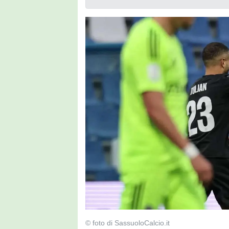
© foto di SassuoloCalcio.it