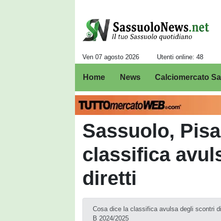
Ven 07 agosto 2026
Utenti online: 48
Home
News
Calciomercato S
Sassuolo, Pisa
classifica avul
diretti
Cosa dice la classifica avulsa degli scontri d
B 2024/2025