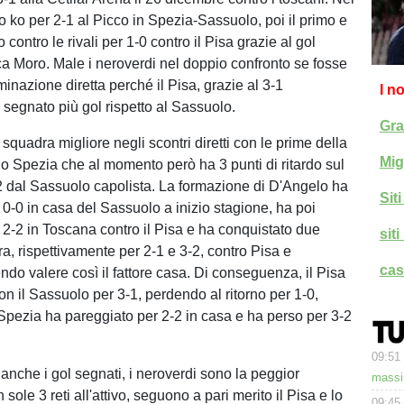
no ko per 2-1 al Picco in Spezia-Sassuolo, poi il primo e
contro le rivali per 1-0 contro il Pisa grazie al gol
ca Moro. Male i neroverdi nel doppio confronto se fosse
minazione diretta perché il Pisa, grazie al 3-1
I n
 segnato più gol rispetto al Sassuolo.
Gra
squadra migliore negli scontri diretti con le prime della
Mig
 lo Spezia che al momento però ha 3 punti di ritardo sul
2 dal Sassuolo capolista. La formazione di D'Angelo ha
Sit
 0-0 in casa del Sassuolo a inizio stagione, ha poi
 2-2 in Toscana contro il Pisa e ha conquistato due
sit
ura, rispettivamente per 2-1 e 3-2, contro Pisa e
cas
ndo valere così il fattore casa. Di conseguenza, il Pisa
on il Sassuolo per 3-1, perdendo al ritorno per 1-0,
Spezia ha pareggiato per 2-2 in casa e ha perso per 3-2
09:51
nche i gol segnati, i neroverdi sono la peggior
massi
sole 3 reti all'attivo, seguono a pari merito il Pisa e lo
09:45