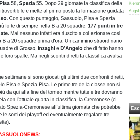
Pisa
58,
Spezia
55. Dopo 29 giornate la classifica della
ntrovertibile e mette al primo posto la formazione guidata
sso
. Con questo punteggio, Sassuolo, Pisa e Spezia
 più forte di sempre nella B a 20 squadre:
177 punti in tre
nate
. Mai nessuno infatti era riuscito a collezionare così
lla B a 20 squadre prima d'ora. Un cammino straordinario
quadre di Grosso,
Inzaghi
e
D'Angelo
che di fatto hanno
lle loro spalle. Ma negli scontri diretti la classifica avulsa
e settimane si sono giocati gli ultimi due confronti diretti,
o-Pisa e Spezia-Pisa. Le prime tre della classe non si
iù da qui alla fine del torneo mentre tutte e tre dovranno
a con l'attuale quarta in classifica, la Cremonese (ci
ato Spezia-Cremonese all'ultima giornata che potrebbe
Esc
 le sorti dei playoff ed eventualmente regalare tre
tte).
SASSUOLONEWS: