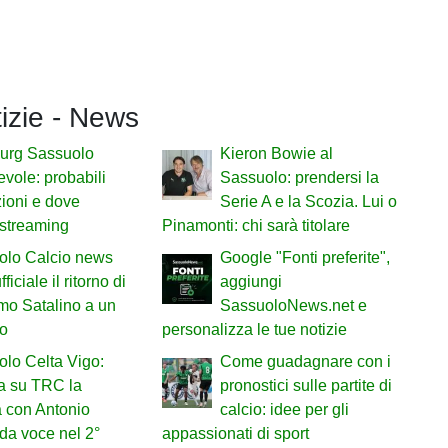
tizie - News
urg Sassuolo
Kieron Bowie al
vole: probabili
Sassuolo: prendersi la
ioni e dove
Serie A e la Scozia. Lui o
 streaming
Pinamonti: chi sarà titolare
olo Calcio news
Google "Fonti preferite",
fficiale il ritorno di
aggiungi
mo Satalino a un
SassuoloNews.net e
io
personalizza le tue notizie
lo Celta Vigo:
Come guadagnare con i
a su TRC la
pronostici sulle partite di
a con Antonio
calcio: idee per gli
da voce nel 2°
appassionati di sport