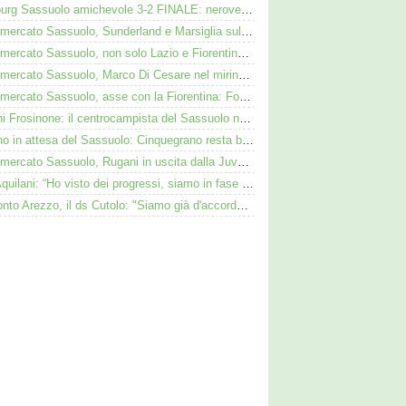
Augsburg Sassuolo amichevole 3-2 FINALE: neroverdi ko anche in Germania
Calciomercato Sassuolo, Sunderland e Marsiglia sulle tracce di Josh Doig
Calciomercato Sassuolo, non solo Lazio e Fiorentina: il Bologna su Pinamonti, Sartori era al Ricci
Calciomercato Sassuolo, Marco Di Cesare nel mirino: Palmieri sul centrale del Racing Avellaneda
Calciomercato Sassuolo, asse con la Fiorentina: Fortini nel mirino, Thorstvedt e Fabbian sul tavolo
Iannoni Frosinone: il centrocampista del Sassuolo nel mirino dei ciociari
Avellino in attesa del Sassuolo: Cinquegrano resta bloccato da Aquilani
Calciomercato Sassuolo, Rugani in uscita dalla Juve: Palmieri sfida il Monza
SN - Aquilani: “Ho visto dei progressi, siamo in fase di costruzione”
Di Bitonto Arezzo, il ds Cutolo: "Siamo già d'accordo col Sassuolo"