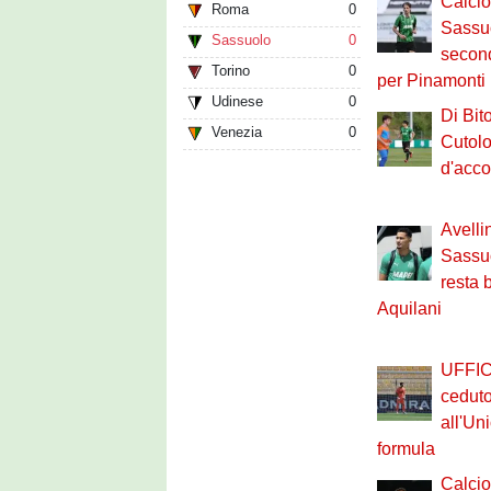
Calci
Roma
0
Sassuo
Sassuolo
0
second
Torino
0
per Pinamonti
Udinese
0
Di Bit
Venezia
0
Cutolo
d'acco
Avelli
Sassu
resta 
Aquilani
UFFIC
ceduto
all'Un
formula
Calci