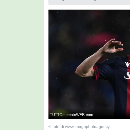
TUTTOmercatoWEB.com
© foto di www.imagephotoagency.it