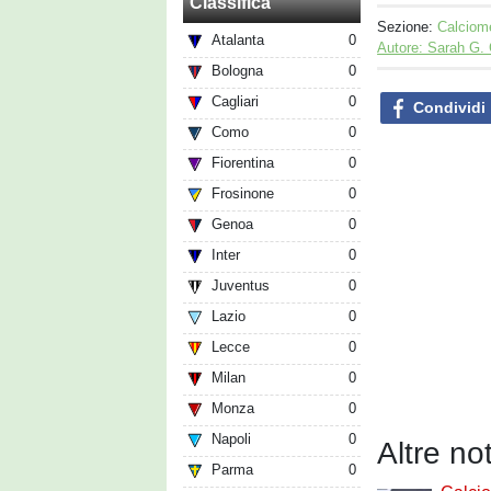
Classifica
Sezione:
Calciom
Atalanta
0
Autore: Sarah G.
Bologna
0
Cagliari
0
Condividi
Como
0
Fiorentina
0
Frosinone
0
Genoa
0
Inter
0
Juventus
0
Lazio
0
Lecce
0
Milan
0
Monza
0
Napoli
0
Altre no
Parma
0