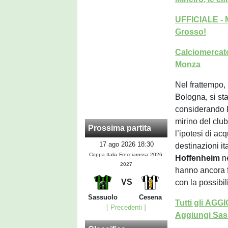
UFFICIALE - 
Grosso!
Calciomercato
Monza
Nel frattempo, 
Bologna, si st
considerando 
mirino del clu
Prossima partita
l’ipotesi di a
17 ago 2026 18:30
destinazioni i
Coppa Italia Frecciarossa 2026-
Hoffenheim
ne
2027
hanno ancora f
VS
con la possibili
Sassuolo
Cesena
Tutti gli AG
[ Precedenti ]
Aggiungi Sass