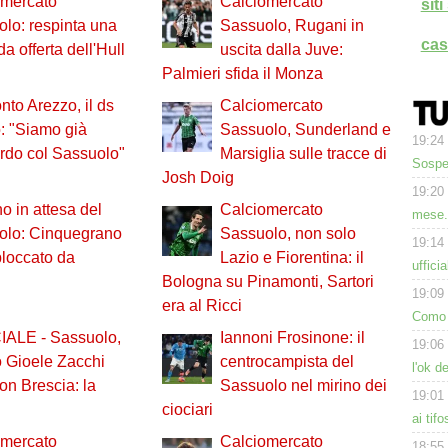
omercato
Calciomercato
sit
lo: respinta una
Sassuolo, Rugani in
cas
a offerta dell'Hull
uscita dalla Juve:
Palmieri sfida il Monza
onto Arezzo, il ds
Calciomercato
: "Siamo già
Sassuolo, Sunderland e
19:24
rdo col Sassuolo"
Marsiglia sulle tracce di
Sospe
Josh Doig
19:20
no in attesa del
Calciomercato
mese.
olo: Cinquegrano
Sassuolo, non solo
19:14
bloccato da
Lazio e Fiorentina: il
uffici
Bologna su Pinamonti, Sartori
19:09
era al Ricci
Como 
IALE - Sassuolo,
Iannoni Frosinone: il
19:06
 Gioele Zacchi
centrocampista del
l'ok d
ion Brescia: la
Sassuolo nel mirino dei
19:01
ciociari
ai tif
omercato
Calciomercato
18:55