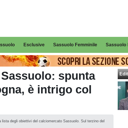
assuolo
Esclusive
Sassuolo Femminile
Sassuolo 
 Sassuolo: spunta
Edit
gna, è intrigo col
ista degli obiettivi del calciomercato Sassuolo. Sul terzino del