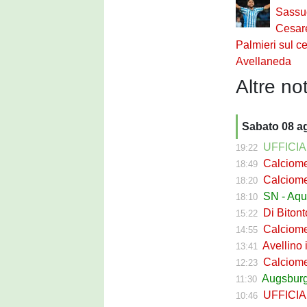
Sassu
Cesare
Palmieri sul c
Avellaneda
Altre not
Sabato 08 a
UFFICIALE
19:22
Calciomerc
18:49
Calciomerc
18:20
SN - Aquil
18:10
Di Bitont
15:22
Calciomerc
14:55
Avellino i
13:41
Calciomercato 
12:23
Augsburg S
11:30
UFFICIALE 
10:46