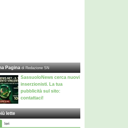
ma Pagina
di Redazione SN
SassuoloNews cerca nuovi
inserzionisti. La tua
pubblicità sul sito:
contattaci!
iù lette
Ieri