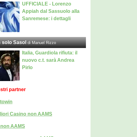
UFFICIALE - Lorenzo
Appiah dal Sassuolo alla
Sanremese: i dettagli
 solo Sasol
di Manuel Rizzo
Italia, Guardiola rifiuta: il
nuovo c.t. sarà Andrea
Pirlo
ostri partner
towin
liori Casino non AAMS
i non AAMS