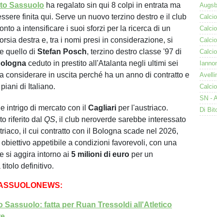
to Sassuolo
ha regalato sin qui 8 colpi in entrata ma
sere finita qui. Serve un nuovo terzino destro e il club
nto a intensificare i suoi sforzi per la ricerca di un
corsia destra e, tra i nomi presi in considerazione, si
e quello di
Stefan Posch
, terzino destro classe '97 di
ologna
ceduto in prestito all'Atalanta negli ultimi sei
a considerare in uscita perché ha un anno di contratto e
piani di Italiano.
e intrigo di mercato con il
Cagliari
per l'austriaco.
o riferito dal
QS
, il club neroverde sarebbe interessato
triaco, il cui contratto con il Bologna scade nel 2026,
obiettivo appetibile a condizioni favorevoli, con una
 si aggira intorno ai
5 milioni di euro
per un
titolo definitivo.
SASSUOLONEWS:
 Sassuolo: fatta per Ruan Tressoldi all'Atletico
re