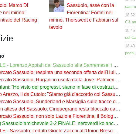
olo, Marco Di
Sassuolo, asse con la
cammi
 nel mirino:
Fiorentina: Fortini nel
18:52
entrale del Racing
mirino, Thorstvedt e Fabbian sul
C'è a
tavolo
18:45
izie
col Ca
18:40
pochi.
go
 - Lorenzo Appiah dal Sassuolo alla Sanremese: i dettagli
ato Sassuolo: respinta una seconda offerta dell'Hull per Pinamonti
ato Sassuolo, Rugani in uscita dalla Juve: Palmieri sfida il Monza
ani: “Ho visto dei progressi, siamo in fase di costruzione”
o Arezzo, il ds Cutolo: "Siamo già d'accordo col Sassuolo"
ato Sassuolo, Sunderland e Marsiglia sulle tracce di Josh Doig
n attesa del Sassuolo: Cinquegrano resta bloccato da Aquilani
Sassuolo, non solo Lazio e Fiorentina: il Bologna su Pinamonti, Sartori era al Ricci
assuolo amichevole 3-2 FINALE: neroverdi ko anche in Germania
- Sassuolo, ceduto Gioele Zacchi all'Union Brescia: la formula