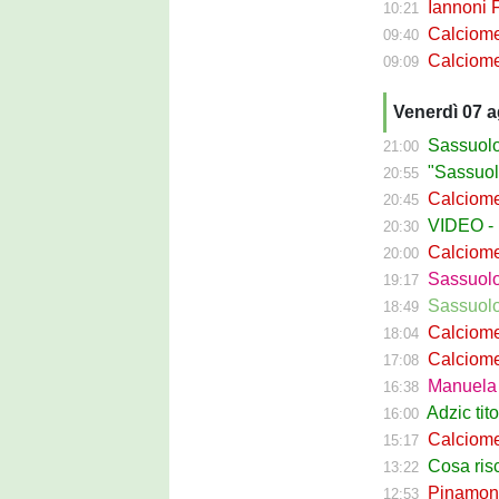
Iannoni Fr
10:21
Calciomercato
09:40
Calciomercato 
09:09
Venerdì 07 
Sassuolo C
21:00
"Sassuolo, la
20:55
Calciomerca
20:45
VIDEO - La g
20:30
Calciomer
20:00
Sassuolo Pr
19:17
Sassuolo P
18:49
Calciomercat
18:04
Calciomerca
17:08
Manuela Pe
16:38
Adzic titol
16:00
Calciomercato
15:17
Cosa rischi
13:22
Pinamonti a
12:53