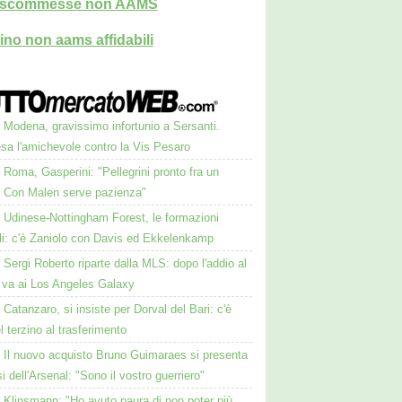
i scommesse non AAMS
ino non aams affidabili
Modena, gravissimo infortunio a Sersanti.
sa l'amichevole contro la Vis Pesaro
Roma, Gasperini: "Pellegrini pronto fra un
 Con Malen serve pazienza"
Udinese-Nottingham Forest, le formazioni
ali: c'è Zaniolo con Davis ed Ekkelenkamp
Sergi Roberto riparte dalla MLS: dopo l'addio al
va ai Los Angeles Galaxy
Catanzaro, si insiste per Dorval del Bari: c'è
el terzino al trasferimento
Il nuovo acquisto Bruno Guimaraes si presenta
osi dell'Arsenal: "Sono il vostro guerriero"
Klinsmann: "Ho avuto paura di non poter più