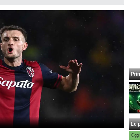
Pri
Le p
Oggi