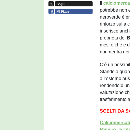
Il
calciomerca
Segui
potrebbe non es
Mi Piace
neroverde è pro
rinforzo sulla 
inserisce anch
proprietà del
B
mesi e che è d
non rientra nei 
C'è un possibil
Stando a quant
all’esterno aus
rendendolo un 
valutazione che
trasferimento a 
SCELTI DA 
Calciomercato
Mineiro, le cif