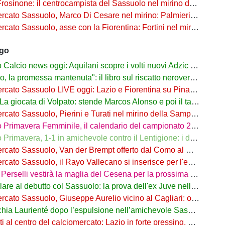
osinone: il centrocampista del Sassuolo nel mirino dei ciociari
 Sassuolo, Marco Di Cesare nel mirino: Palmieri sul centrale del Racing Avellaneda
Sassuolo, asse con la Fiorentina: Fortini nel mirino, Thorstvedt e Fabbian sul tavolo
ago
alcio news oggi: Aquilani scopre i volti nuovi Adzic e Bowie
 promessa mantenuta": il libro sul riscatto neroverde su Amazon e in libreria
to Sassuolo LIVE oggi: Lazio e Fiorentina su Pinamonti, rispunta Zappa
iocata di Volpato: stende Marcos Alonso e poi il tacco per il gol di Bakola
cato Sassuolo, Pierini e Turati nel mirino della Sampdoria
imavera Femminile, il calendario del campionato 26/27: si parte a Parma
rimavera, 1-1 in amichevole contro il Lentigione: i dettagli
o Sassuolo, Van der Brempt offerto dal Como al Cagliari per avere Esposito
to Sassuolo, il Rayo Vallecano si inserisce per l'ex Torino Obrador
rselli vestirà la maglia del Cesena per la prossima stagione
are al debutto col Sassuolo: la prova dell'ex Juve nell'1-4 col Celta
 Sassuolo, Giuseppe Aurelio vicino al Cagliari: operazione in dirittura d’arrivo
a Laurienté dopo l’espulsione nell’amichevole Sassuolo-Celta Vigo
l centro del calciomercato: Lazio in forte pressing, Fiorentina osserva