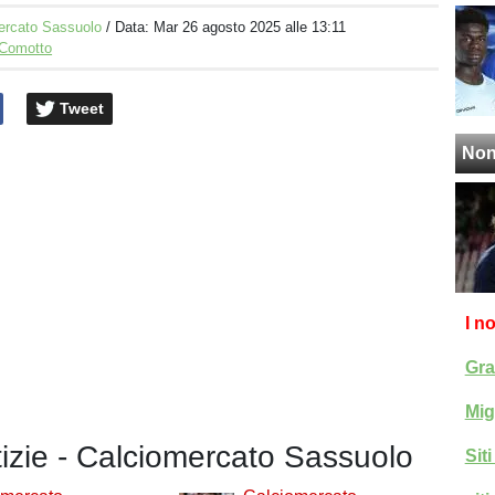
ercato Sassuolo
/ Data:
Mar 26 agosto 2025 alle 13:11
 Comotto
Tweet
Non
I n
Gra
Mig
tizie - Calciomercato Sassuolo
Sit