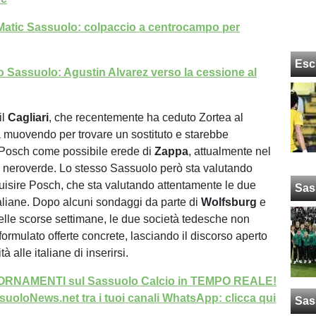
Matic Sassuolo: colpaccio a centrocampo per
Esc
 Sassuolo: Agustin Alvarez verso la cessione al
il
Cagliari
, che recentemente ha ceduto Zortea al
a muovendo per trovare un sostituto e starebbe
Posch come possibile erede di
Zappa
, attualmente nel
b neroverde. Lo stesso Sassuolo però sta valutando
cquisire Posch, che sta valutando attentamente le due
Sas
taliane. Dopo alcuni sondaggi da parte di
Wolfsburg
e
lle scorse settimane, le due società tedesche non
ormulato offerte concrete, lasciando il discorso aperto
tà alle italiane di inserirsi.
GIORNAMENTI sul Sassuolo Calcio in TEMPO REALE!
uoloNews.net tra i tuoi canali WhatsApp: clicca qui
Sas