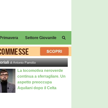
Primavera
Settore Giovanile
oriali
di Antonio Parrotto
La locomotiva neroverde
continua a sferragliare. Un
aspetto preoccupa
Aquilani dopo il Celta