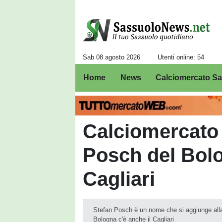
Sab 08 agosto 2026
Utenti online: 54
Home
News
Calciomercato S
Calciomercato
Posch del Bolo
Cagliari
Stefan Posch è un nome che si aggiunge alla l
Bologna c'è anche il Cagliari