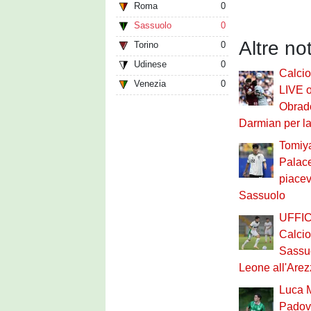
Roma
0
Sassuolo
0
Altre no
Torino
0
Udinese
0
Calci
Venezia
0
LIVE o
Obrado
Darmian per la
Tomiya
Palace
piacev
Sassuolo
UFFIC
Calci
Sassuo
Leone all'Arez
Luca M
Padov