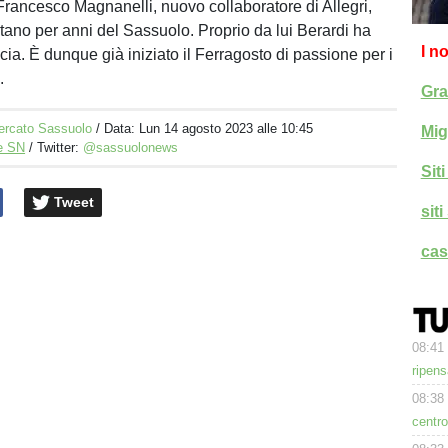
Francesco Magnanelli, nuovo collaboratore di Allegri,
ano per anni del Sassuolo. Proprio da lui Berardi ha
I n
scia. È dunque già iniziato il Ferragosto di passione per i
.
Gra
ercato Sassuolo
/ Data:
Lun 14 agosto 2023 alle 10:45
Mig
e SN
/ Twitter:
@sassuolonews
Sit
Tweet
sit
cas
08:41
ripens
08:38
centro