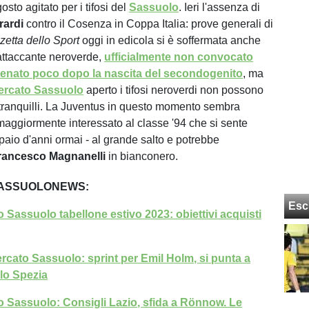
sto agitato per i tifosi del
Sassuolo
. Ieri l'assenza di
rardi
contro il Cosenza in Coppa Italia: prove generali di
etta dello Sport
oggi in edicola si è soffermata anche
'attaccante neroverde,
ufficialmente non convocato
llenato poco dopo la nascita del secondogenito
, ma
ercato Sassuolo
aperto i tifosi neroverdi non possono
tranquilli. La Juventus in questo momento sembra
 maggiormente interessato al classe '94 che si sente
paio d'anni ormai - al grande salto e potrebbe
rancesco
Magnanelli
in bianconero.
SASSUOLONEWS:
Esc
 Sassuolo tabellone estivo 2023: obiettivi acquisti
rcato Sassuolo: sprint per Emil Holm, si punta a
lo Spezia
 Sassuolo: Consigli Lazio, sfida a Rönnow. Le