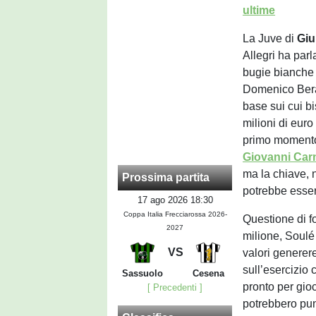
ultime
La Juve di
Giu
Allegri ha par
bugie bianche 
Domenico Berar
base sui cui b
milioni di euro
primo momen
Giovanni Car
ma la chiave, 
Prossima partita
potrebbe esse
17 ago 2026 18:30
Coppa Italia Frecciarossa 2026-
Questione di fo
2027
milione, Soulé
VS
valori generer
sull’esercizio 
Sassuolo
Cesena
pronto per gioc
[ Precedenti ]
potrebbero pun