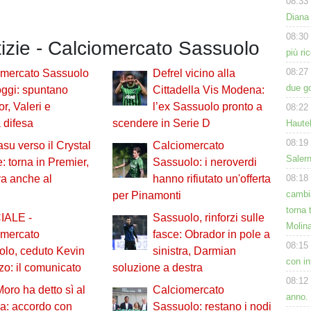
08:33
Diana 
08:30
tizie - Calciomercato Sassuolo
più ri
08:27
omercato Sassuolo
Defrel vicino alla
due g
ggi: spuntano
Cittadella Vis Modena:
r, Valeri e
l’ex Sassuolo pronto a
08:22
 difesa
scendere in Serie D
Hautek
08:19
su verso il Crystal
Calciomercato
Salern
: torna in Premier,
Sassuolo: i neroverdi
08:18
a anche al
hanno rifiutato un'offerta
cambia
per Pinamonti
torna 
IALE -
Sassuolo, rinforzi sulle
Molin
omercato
fasce: Obrador in pole a
08:15
lo, ceduto Kevin
sinistra, Darmian
con in
zo: il comunicato
soluzione a destra
08:12
oro ha detto sì al
Calciomercato
anno.
a: accordo con
Sassuolo: restano i nodi