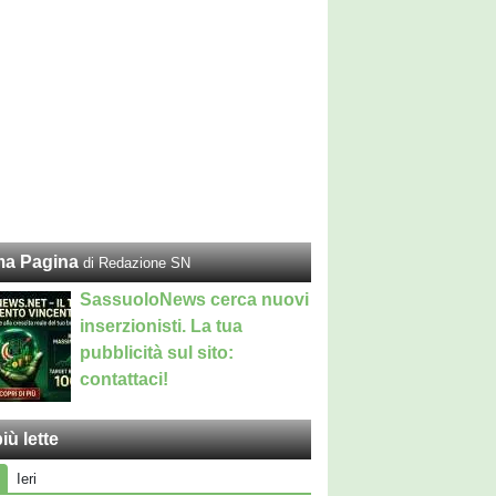
ma Pagina
di Redazione SN
SassuoloNews cerca nuovi
inserzionisti. La tua
pubblicità sul sito:
contattaci!
iù lette
Ieri