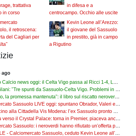
rage, trattativa
in difesa e a
o in corso
centrocampo. Occhio alle uscite
omercato
Kevin Leone all’Arezzo:
lo, il retroscena:
il giovane del Sassuolo
rta del Cagliari per
in prestito, già in campo
lta"
a Rigutino
izie
5 ago
lcio news oggi: il Celta Vigo passa al Ricci 1-4, Laurienté espulso
: "Tre spunti da Sassuolo-Celta Vigo. Problemi in difesa, lì non sto allenando"
 promessa mantenuta": il libro sul riscatto neroverde su Amazon e in libreria
to Sassuolo LIVE oggi: spuntano Obrador, Valeri e Darmian per la difesa
o alla Cittadella Vis Modena: l’ex Sassuolo pronto a scendere in Serie D
rso il Crystal Palace: torna in Premier, piaceva anche al Sassuolo
ato Sassuolo: i neroverdi hanno rifiutato un'offerta per Pinamonti
 Calciomercato Sassuolo, ceduto Kevin Leone all'Arezzo: il comunicato