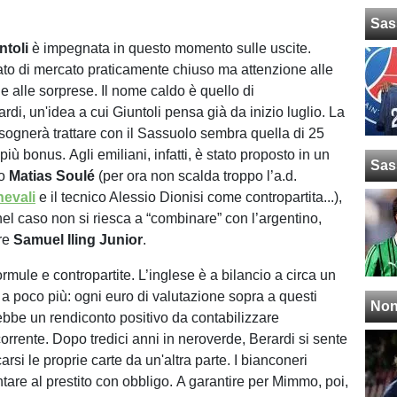
Sas
ntoli
è impegnata in questo momento sulle uscite.
lato di mercato praticamente chiuso ma attenzione alle
e alle sorprese. Il nome caldo è quello di
di, un'idea a cui Giuntoli pensa già da inizio luglio. La
isognerà trattare con il Sassuolo sembra quella di 25
 più bonus. Agli emiliani, infatti, è stato proposto in un
Sas
to
Matias
Soulé
(per ora non scalda troppo l’a.d.
nevali
e il tecnico Alessio Dionisi come contropartita...),
nel caso non si riesca a “combinare” con l’argentino,
re
Samuel Iling Junior
.
rmule e contropartite. L’inglese è a bilancio a circa un
 a poco più: ogni euro di valutazione sopra a questi
Non
ebbe un rendiconto positivo da contabilizzare
corrente. Dopo tredici anni in neroverde, Berardi si sente
arsi le proprie carte da un'altra parte. I bianconeri
tare al prestito con obbligo. A garantire per Mimmo, poi,