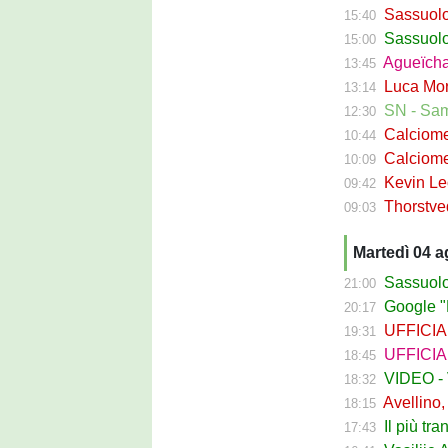
Sassuolo, ri
15:40
Sassuolo C
15:00
Agueïcha Diar
13:45
Luca Moro ha 
13:14
SN - Sampdoria
12:30
Calciomercat
10:44
Calciomercat
10:09
Kevin Leone 
09:42
Thorstvedt-
09:03
Martedì 04 
Sassuolo Ca
21:00
Google "Fon
20:17
UFFICIALE - B
19:31
UFFICIALE
18:45
VIDEO - Va
18:32
Avellino, Ci
18:15
Il più tran
17:43