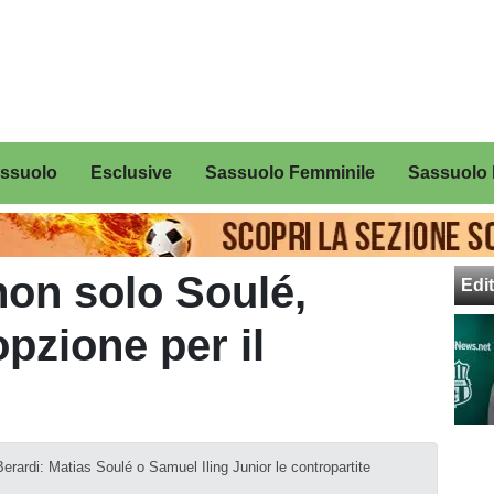
assuolo
Esclusive
Sassuolo Femminile
Sassuolo 
non solo Soulé,
Edit
opzione per il
erardi: Matias Soulé o Samuel Iling Junior le contropartite