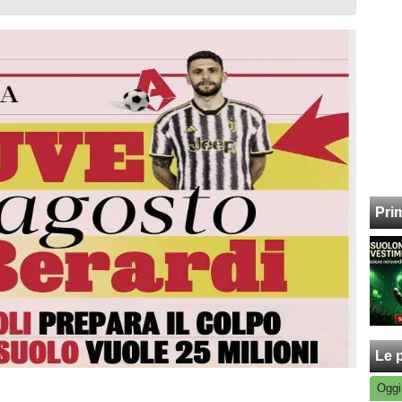
Pri
Le p
Oggi