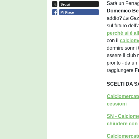
Sarà un Ferrago
Segui
Domenico
Be
Mi Piace
addio?
La Gazz
sul futuro dell
perché si è a
con il
calciom
dormire sonni 
essere il club
pronto - da un 
raggiungere
F
SCELTI DA 
Calciomercato
cessioni
SN - Calciome
chiudere con 
Calciomercato