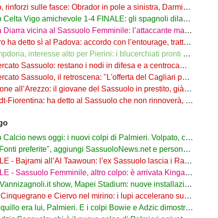
nforzi sulle fasce: Obrador in pole a sinistra, Darmian soluzione a destra
elta Vigo amichevole 1-4 FINALE: gli spagnoli dilagano nel finale
ra vicina al Sassuolo Femminile: l’attaccante maliana a parametro zero dal PSG
detto sì al Padova: accordo con l’entourage, trattativa con il Sassuolo in corso
, interesse alto per Pierini: i blucerchiati pronti a riprovarci a fine calciomercato
o Sassuolo: restano i nodi in difesa e a centrocampo. Occhio alle uscite
o Sassuolo, il retroscena: "L'offerta del Cagliari per Adzic era più alta"
all’Arezzo: il giovane del Sassuolo in prestito, già in campo a Rigutino
Fiorentina: ha detto al Sassuolo che non rinnoverà, viola in agguato
ago
lcio news oggi: i nuovi colpi di Palmieri. Volpato, caso rientrato
ti preferite", aggiungi SassuoloNews.net e personalizza le tue notizie
ajrami all’Al Taawoun: l’ex Sassuolo lascia i Rangers e riparte dall’Arabia Saudita
 - Sassuolo Femminile, altro colpo: è arrivata Kinga Wyrwas!
nnizagnoli.it show, Mapei Stadium: nuove installazioni all’esterno
nquegrano e Ciervo nel mirino: i lupi accelerano sul mercato dal Sassuolo
quillo era lui, Palmieri. E i colpi Bowie e Adzic dimostrano il perché