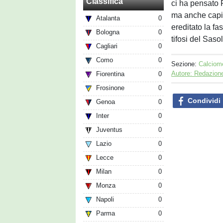
Classifica
ci ha pensato 
ma anche capit
Atalanta
0
ereditato la fa
Bologna
0
tifosi del Sasol
Cagliari
0
Como
0
Sezione:
Calciom
Autore: Redazion
Fiorentina
0
Frosinone
0
Condividi
Genoa
0
Inter
0
Juventus
0
Lazio
0
Lecce
0
Milan
0
Monza
0
Napoli
0
Parma
0