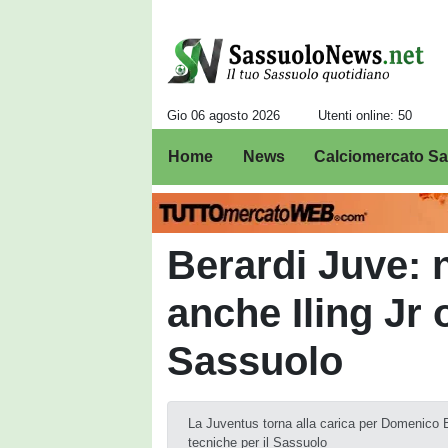
Gio 06 agosto 2026
Utenti online: 50
Home
News
Calciomercato S
Berardi Juve: 
anche Iling Jr 
Sassuolo
La Juventus torna alla carica per Domenico B
tecniche per il Sassuolo