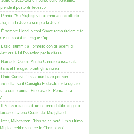
Serie C 2026/2027, il punto sulle panchine:
prende il posto di Tedesco
Pjanic: "Su Alajbegovic c'erano anche offerte
cche, ma la Juve è sempre la Juve"
È sempre Lionel Messi Show: torna titolare e fa
ol e un assist in League Cup
Lazio, summit a Formello con gli agenti di
iet: ora è lui l'obiettivo per la difesa
Non solo Quirini. Anche Carriero passa dalla
itana al Perugia: pronti gli annunci
Dario Canovi: "Italia, cambiare per non
re nulla: se il Consiglio Federale resta uguale
tutto come prima. Pirlo era ok. Roma, sì a
a"
Il Milan a caccia di un esterno duttile: seguito
teresse il cileno Osorio del Midtjylland
Inter, Mkhitaryan: "Non so se sarà il mio ultimo
 Mi piacerebbe vincere la Champions"