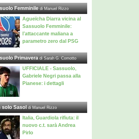
suolo Femminile
di Manuel Rizzo
Agueïcha Diarra vicina al
Sassuolo Femminile:
l’attaccante maliana a
parametro zero dal PSG
suolo Primavera
di Sarah G. Comotto
UFFICIALE - Sassuolo,
Gabriele Negri passa alla
Pianese: i dettagli
 solo Sasol
di Manuel Rizzo
Italia, Guardiola rifiuta: il
nuovo c.t. sarà Andrea
Pirlo