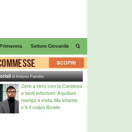
Primavera
Settore Giovanile
oriali
di Antonio Parrotto
Zero a zero con la Caratese
e tanti infortuni: Aquilani
naviga a vista. Ma intanto
c’è il colpo Bowie