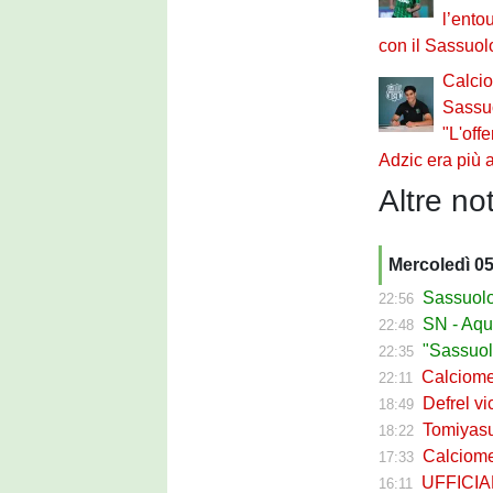
l’entou
con il Sassuol
Calci
Sassuo
"L'offe
Adzic era più a
Altre not
Mercoledì 0
Sassuolo Ca
22:56
SN - Aquilani
22:48
"Sassuolo, la
22:35
Calciomerca
22:11
Defrel vicin
18:49
Tomiyasu ve
18:22
Calciomerc
17:33
UFFICIALE -
16:11