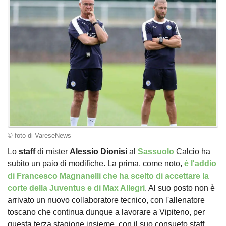
© foto di VareseNews
Lo
staff
di mister
Alessio
Dionisi
al
Sassuolo
Calcio ha
subito un paio di modifiche. La prima, come noto,
è l'addio
di Francesco Magnanelli che ha scelto di accettare la
corte della Juventus e di Max Allegri
. Al suo posto non è
arrivato un nuovo collaboratore tecnico, con l'allenatore
toscano che continua dunque a lavorare a Vipiteno, per
questa terza stagione insieme, con il suo consueto staff