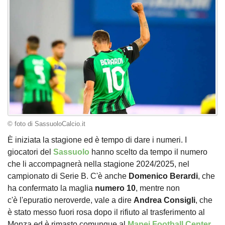
© foto di SassuoloCalcio.it
È iniziata la stagione ed è tempo di dare i numeri. I
giocatori del
Sassuolo
hanno scelto da tempo il numero
che li accompagnerà nella stagione 2024/2025, nel
campionato di Serie B. C'è anche
Domenico
Berardi
, che
ha confermato la maglia
numero
10
, mentre non
c'è l'epuratio neroverde, vale a dire
Andrea
Consigli
, che
è stato messo fuori rosa dopo il rifiuto al trasferimento al
Monza ed è rimasto comunque al
Mapei Football Center
.