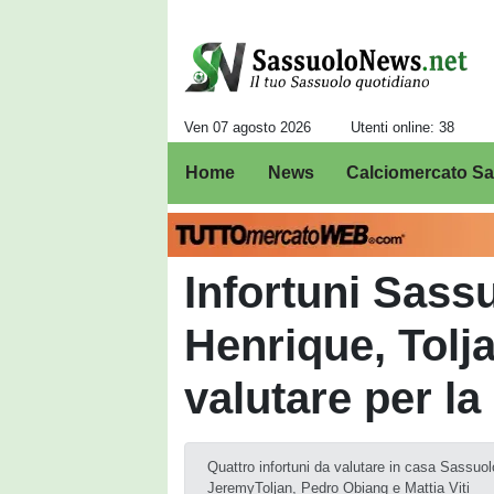
Ven 07 agosto 2026
Utenti online: 38
Home
News
Calciomercato S
Infortuni Sass
Henrique, Tolja
valutare per la
Quattro infortuni da valutare in casa Sassuol
JeremyToljan, Pedro Obiang e Mattia Viti