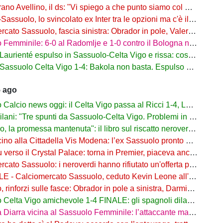
o Avellino, il ds: "Vi spiego a che punto siamo col Sassuolo"
suolo, lo svincolato ex Inter tra le opzioni ma c'è il solito Cagliari
to Sassuolo, fascia sinistra: Obrador in pole, Valeri l’alternativa
mminile: 6-0 al Radomlje e 1-0 contro il Bologna nelle prime amichevoli
urienté espulso in Sassuolo-Celta Vigo e rissa: cosa è successo
assuolo Celta Vigo 1-4: Bakola non basta. Espulso Laurienté
5 ago
lcio news oggi: il Celta Vigo passa al Ricci 1-4, Laurienté espulso
: "Tre spunti da Sassuolo-Celta Vigo. Problemi in difesa, lì non sto allenando"
 promessa mantenuta": il libro sul riscatto neroverde su Amazon e in libreria
o alla Cittadella Vis Modena: l’ex Sassuolo pronto a scendere in Serie D
rso il Crystal Palace: torna in Premier, piaceva anche al Sassuolo
ato Sassuolo: i neroverdi hanno rifiutato un'offerta per Pinamonti
 Calciomercato Sassuolo, ceduto Kevin Leone all'Arezzo: il comunicato
nforzi sulle fasce: Obrador in pole a sinistra, Darmian soluzione a destra
elta Vigo amichevole 1-4 FINALE: gli spagnoli dilagano nel finale
ra vicina al Sassuolo Femminile: l’attaccante maliana a parametro zero dal PSG