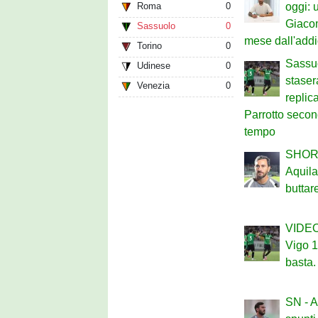
Roma
0
oggi: u
Giaco
Sassuolo
0
mese dall'add
Torino
0
Sassuo
Udinese
0
staser
Venezia
0
replic
Parrotto secon
tempo
SHOR
Aquil
buttar
VIDEO
Vigo 1
basta.
SN - A