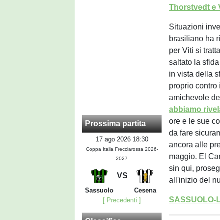
Thorstvedt e 
Situazioni inv
brasiliano ha r
per Viti si tra
saltato la sfid
in vista della 
proprio contro
amichevole del
abbiamo rivel
ore e le sue co
Prossima partita
da fare sicura
17 ago 2026 18:30
ancora alle pre
Coppa Italia Frecciarossa 2026-
maggio. El Can
2027
sin qui, proseg
VS
all'inizio del 
Sassuolo
Cesena
SASSUOLO-L
[ Precedenti ]