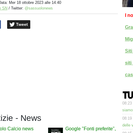
Data:
Mer 18 ottobre 2023 alle 14:40
e SN
/ Twitter:
@sassuolonews
I n
Tweet
Gra
Mig
Sit
sit
cas
08:23
siamo 
tizie - News
08:19
delle 
olo Calcio news
Google "Fonti preferite",