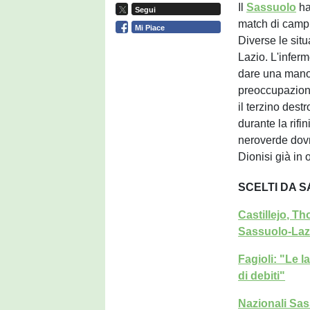
Il
Sassuolo
ha
Segui
match di campi
Mi Piace
Diverse le situ
Lazio. L'inferm
dare una mano
preoccupazione
il terzino dest
durante la rifin
neroverde dovr
Dionisi già in 
SCELTI DA 
Castillejo, T
Sassuolo-Laz
Fagioli: "Le 
di debiti"
Nazionali Sas