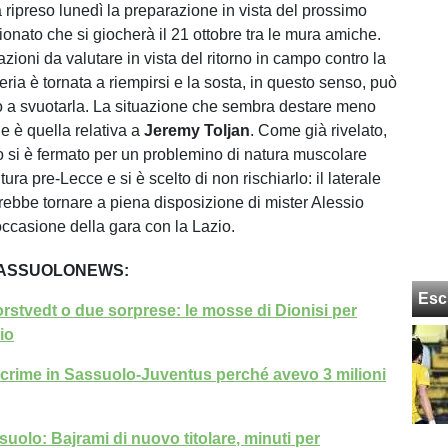
 ripreso lunedì la preparazione in vista del prossimo
onato che si giocherà il 21 ottobre tra le mura amiche.
azioni da valutare in vista del ritorno in campo contro la
eria è tornata a riempirsi e la sosta, in questo senso, può
 a svuotarla. La situazione che sembra destare meno
 è quella relativa a
Jeremy
Toljan
. Come già rivelato,
ro si è fermato per un problemino di natura muscolare
itura pre-Lecce e si è scelto di non rischiarlo: il laterale
ebbe tornare a piena disposizione di mister Alessio
occasione della gara con la Lazio.
SASSUOLONEWS:
Esc
horstvedt o due sorprese: le mosse di Dionisi per
io
lacrime in Sassuolo-Juventus perché avevo 3 milioni
suolo: Bajrami di nuovo titolare, minuti per