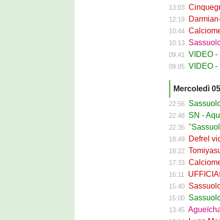
Cinquegran
13:03
Darmian-Sas
12:19
Calciomerca
10:44
Sassuolo Fe
10:13
VIDEO - La
09:41
VIDEO - S
09:05
Mercoledì 0
Sassuolo Ca
22:56
SN - Aquilani
22:48
"Sassuolo, la
22:35
Defrel vicin
18:49
Tomiyasu ve
18:22
Calciomerc
17:33
UFFICIALE -
16:11
Sassuolo, ri
15:40
Sassuolo C
15:00
Agueïcha Diar
13:45