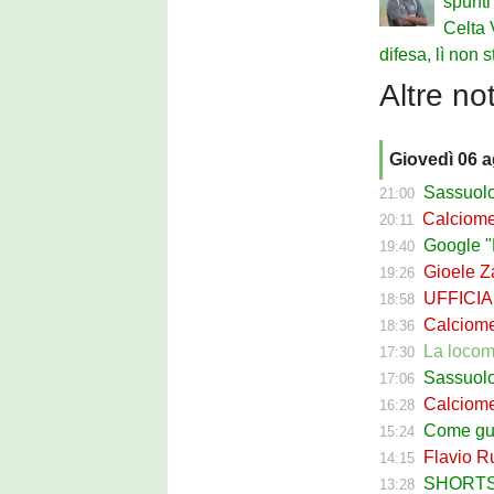
spunti
Celta 
difesa, lì non 
Altre not
Giovedì 06 
Sassuolo Cal
21:00
Calciomerca
20:11
Google "Fon
19:40
Gioele Zac
19:26
UFFICIALE
18:58
Calciomerca
18:36
La locomotiva
17:30
Sassuolo Celt
17:06
Calciomerc
16:28
Come guadagna
15:24
Flavio Russ
14:15
SHORTS SA
13:28