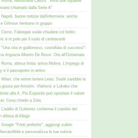
Roma, retroscena Castro: "Altre due squadre
evano chiamato dalla Serie A"
Napoli, buone notizie dall'infermeria: anche
e Gilmour rientrano in gruppo
Como, Fabregas vuole chiudere col botto:
ic è in pole per il ruolo di centravanti
"Una vita in giallorosso, costellata di successi":
a ringrazia Alberto De Rossi. Ora all'Ostiamare
Roma, attesa finita: arriva Molina. L'impiego di
 e il passaporto in arrivo
Milan, che errore tenere Leao. Soulè sarebbe la
a giusta per Amorim. Vlahovic e Lukaku che
triste alla A. Pio Esposito può spostare il valore
nter. Cosa chiedo a Zola
L'addio di Gutierrez conferma il cambio dei
in difesa di Allegri
Google "Fonti preferite", aggiungi subito
MercatoWeb e personalizza le tue notizie