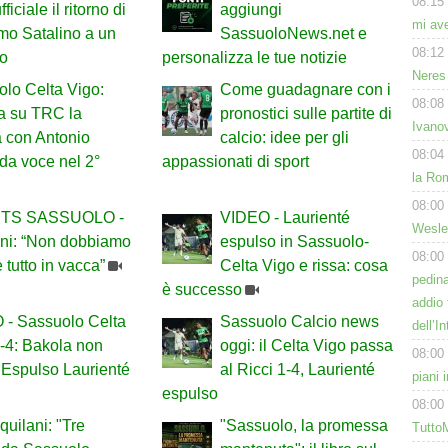
08:15
fficiale il ritorno di
aggiungi
mi av
mo Satalino a un
SassuoloNews.net e
08:12
io
personalizza le tue notizie
Neres 
lo Celta Vigo:
Come guadagnare con i
08:08
a su TRC la
pronostici sulle partite di
Ivanov
a con Antonio
calcio: idee per gli
08:04
da voce nel 2°
appassionati di sport
la Rom
08:00
TS SASSUOLO -
VIDEO - Laurienté
Wesley
ani: “Non dobbiamo
espulso in Sassuolo-
08:00
e tutto in vacca”
Celta Vigo e rissa: cosa
pedin
è successo
addio 
 - Sassuolo Celta
Sassuolo Calcio news
dell’I
-4: Bakola non
oggi: il Celta Vigo passa
08:00
 Espulso Laurienté
al Ricci 1-4, Laurienté
piani 
espulso
08:00
quilani: "Tre
"Sassuolo, la promessa
Tutto