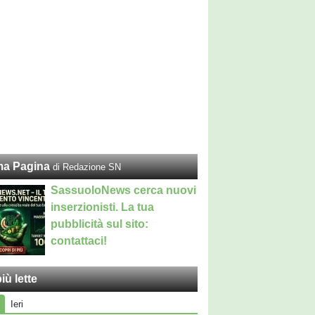
ma Pagina
di Redazione SN
SassuoloNews cerca nuovi
inserzionisti. La tua
pubblicità sul sito:
contattaci!
iù lette
Ieri