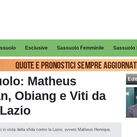
assuolo
Esclusive
Sassuolo Femminile
Sassuolo 
uolo: Matheus
Edit
n, Obiang e Viti da
 Lazio
o in vista della sfida contro la Lazio, ovvero Matheus Henrique,