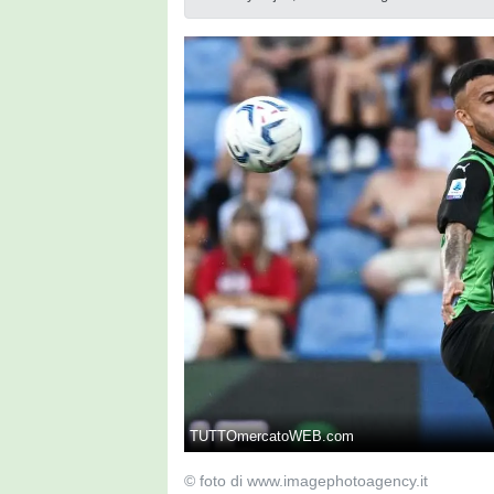
TUTTOmercatoWEB.com
© foto di www.imagephotoagency.it