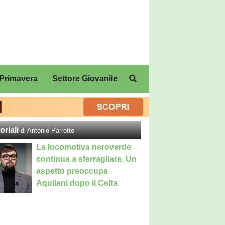
Primavera
Settore Giovanile
oriali
di Antonio Parrotto
La locomotiva neroverde
continua a sferragliare. Un
aspetto preoccupa
Aquilani dopo il Celta