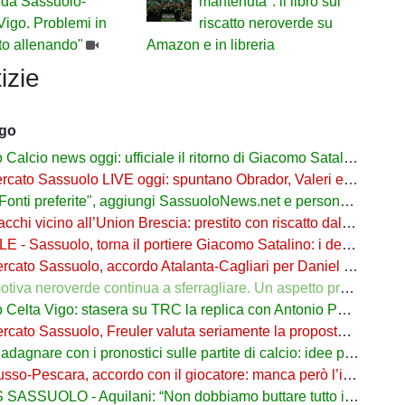
 da Sassuolo-
mantenuta": il libro sul
Vigo. Problemi in
riscatto neroverde su
sto allenando"
Amazon e in libreria
izie
ago
cio news oggi: ufficiale il ritorno di Giacomo Satalino a un mese dall'addio
to Sassuolo LIVE oggi: spuntano Obrador, Valeri e Darmian per la difesa
ti preferite", aggiungi SassuoloNews.net e personalizza le tue notizie
chi vicino all’Union Brescia: prestito con riscatto dal Sassuolo
 - Sassuolo, torna il portiere Giacomo Satalino: i dettagli
to Sassuolo, accordo Atalanta-Cagliari per Daniel Maldini: i dettagli
 neroverde continua a sferragliare. Un aspetto preoccupa Aquilani dopo il Celta
a Vigo: stasera su TRC la replica con Antonio Parrotto seconda voce nel 2° tempo
ato Sassuolo, Freuler valuta seriamente la proposta neroverde
re con i pronostici sulle partite di calcio: idee per gli appassionati di sport
o-Pescara, accordo con il giocatore: manca però l’intesa con il Sassuolo
SSUOLO - Aquilani: “Non dobbiamo buttare tutto in vacca”