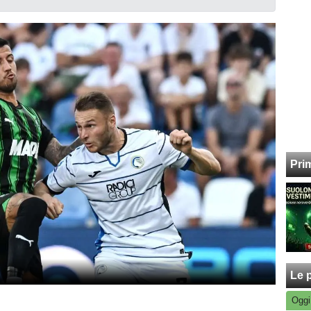
Pri
Le p
Oggi