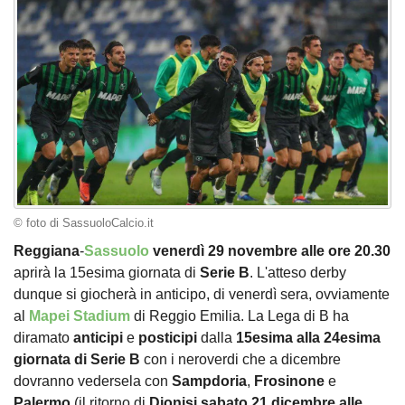
© foto di SassuoloCalcio.it
Reggiana
-
Sassuolo
venerdì 29 novembre alle ore 20.30
aprirà la 15esima giornata di
Serie B
. L'atteso derby
dunque si giocherà in anticipo, di venerdì sera, ovviamente
al
Mapei Stadium
di Reggio Emilia. La Lega di B ha
diramato
anticipi
e
posticipi
dalla
15esima alla 24esima
giornata di Serie B
con i neroverdi che a dicembre
dovranno vedersela con
Sampdoria
,
Frosinone
e
Palermo
(il ritorno di
Dionisi
sabato 21 dicembre alle