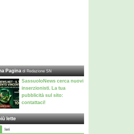
ma Pagina
di Redazione SN
SassuoloNews cerca nuovi
inserzionisti. La tua
pubblicità sul sito:
contattaci!
iù lette
Ieri