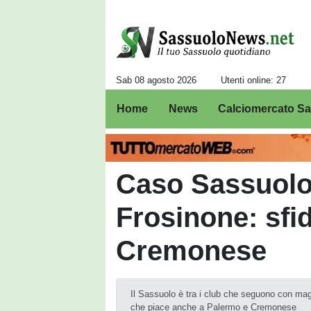
Sab 08 agosto 2026
Utenti online: 27
Home
News
Calciomercato S
Caso Sassuolo
Frosinone: sfi
Cremonese
Il Sassuolo è tra i club che seguono con ma
che piace anche a Palermo e Cremonese