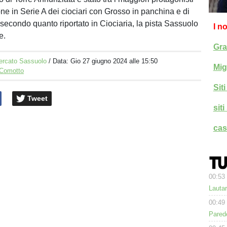
ne in Serie A dei ciociari con Grosso in panchina e di
econdo quanto riportato in Ciociaria, la pista Sassuolo
I n
e.
Gra
ercato Sassuolo
/ Data:
Gio 27 giugno 2024 alle 15:50
Mig
 Comotto
Sit
Tweet
sit
cas
00:53
Lauta
00:49
Parede