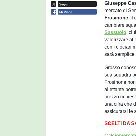
Giuseppe Ca
Segui
mercato di Ser
Mi Piace
Frosinone
, i
cambiare squad
Sassuolo
, cl
valorizzare al
con i ciociari
sarà semplice 
Grosso conosce
sua squadra pe
Frosinone non 
allettante potr
prezzo richiest
una cifra che 
assicurarsi le 
SCELTI DA 
Calciomercato