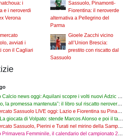
hatchoua: i
Sassuolo, Pinamonti-
a e i neroverdi
Fiorentina: il neroverde
'ex Verona
alternativa a Pellegrino del
Parma
omercato
Gioele Zacchi vicino
lo, avviati i
all’Union Brescia:
i con il Cagliari
prestito con riscatto dal
Sassuolo
izie
ago
alcio news oggi: Aquilani scopre i volti nuovi Adzic e Bowie
 promessa mantenuta": il libro sul riscatto neroverde su Amazon e in libreria
to Sassuolo LIVE oggi: Lazio e Fiorentina su Pinamonti, rispunta Zappa
iocata di Volpato: stende Marcos Alonso e poi il tacco per il gol di Bakola
cato Sassuolo, Pierini e Turati nel mirino della Sampdoria
imavera Femminile, il calendario del campionato 26/27: si parte a Parma