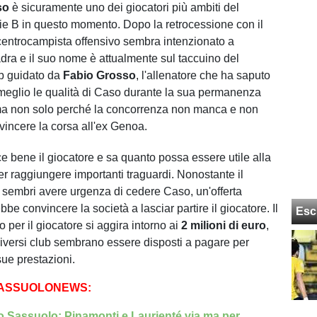
so
è sicuramente uno dei giocatori più ambiti del
ie B in questo momento. Dopo la retrocessione con il
l centrocampista offensivo sembra intenzionato a
ra e il suo nome è attualmente sul taccuino del
ub guidato da
Fabio
Grosso
, l'allenatore che ha saputo
 meglio le qualità di Caso durante la sua permanenza
 ma non solo perché la concorrenza non manca e non
vincere la corsa all'ex Genoa.
 bene il giocatore e sa quanto possa essere utile alla
r raggiungere importanti traguardi. Nonostante il
sembri avere urgenza di cedere Caso, un'offerta
ebbe convincere la società a lasciar partire il giocatore. Il
Esc
o per il giocatore si aggira intorno ai
2 milioni di euro
,
diversi club sembrano essere disposti a pagare per
sue prestazioni.
SASSUOLONEWS:
 Sassuolo: Pinamonti e Laurienté via ma per