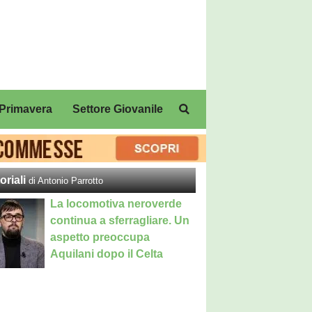
Primavera
Settore Giovanile
oriali
di Antonio Parrotto
La locomotiva neroverde
continua a sferragliare. Un
aspetto preoccupa
Aquilani dopo il Celta