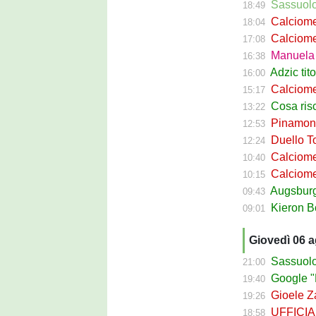
Sassuolo P
18:49
Calciomercat
18:04
Calciomerca
17:08
Manuela Pe
16:38
Adzic titol
16:00
Calciomercato
15:17
Cosa rischi
13:22
Pinamonti a
12:53
Duello Torin
12:24
Calciomercato
10:40
Calciomer
10:15
Augsburg Sas
09:43
Kieron Bowie 
09:01
Giovedì 06 
Sassuolo Cal
21:00
Google "Fon
19:40
Gioele Zac
19:26
UFFICIALE
18:58