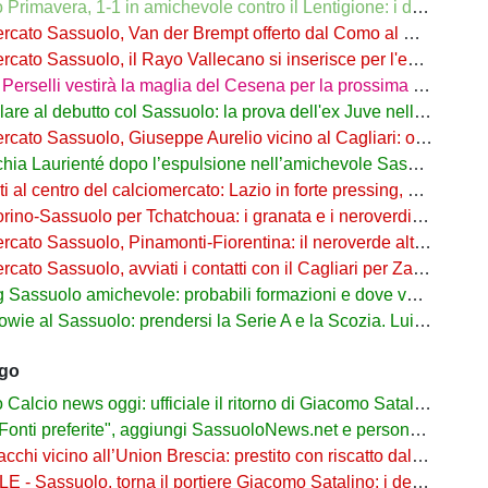
rimavera, 1-1 in amichevole contro il Lentigione: i dettagli
o Sassuolo, Van der Brempt offerto dal Como al Cagliari per avere Esposito
to Sassuolo, il Rayo Vallecano si inserisce per l'ex Torino Obrador
rselli vestirà la maglia del Cesena per la prossima stagione
are al debutto col Sassuolo: la prova dell'ex Juve nell'1-4 col Celta
 Sassuolo, Giuseppe Aurelio vicino al Cagliari: operazione in dirittura d’arrivo
a Laurienté dopo l’espulsione nell’amichevole Sassuolo-Celta Vigo
l centro del calciomercato: Lazio in forte pressing, Fiorentina osserva
o-Sassuolo per Tchatchoua: i granata e i neroverdi valutano per l'ex Verona
 Sassuolo, Pinamonti-Fiorentina: il neroverde alternativa a Pellegrino del Parma
cato Sassuolo, avviati i contatti con il Cagliari per Zappa
suolo amichevole: probabili formazioni e dove vederla in tv e streaming
al Sassuolo: prendersi la Serie A e la Scozia. Lui o Pinamonti: chi sarà titolare
ago
cio news oggi: ufficiale il ritorno di Giacomo Satalino a un mese dall'addio
ti preferite", aggiungi SassuoloNews.net e personalizza le tue notizie
chi vicino all’Union Brescia: prestito con riscatto dal Sassuolo
 - Sassuolo, torna il portiere Giacomo Satalino: i dettagli