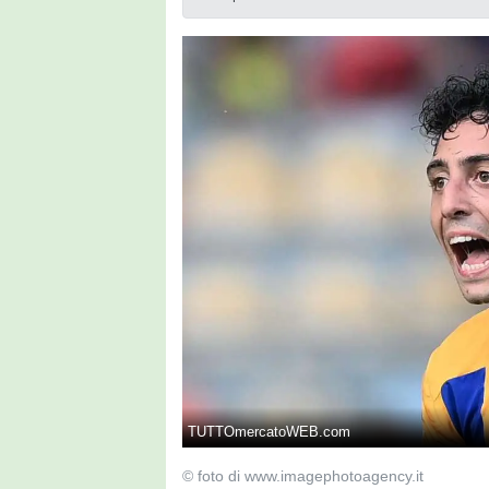
TUTTOmercatoWEB.com
© foto di www.imagephotoagency.it