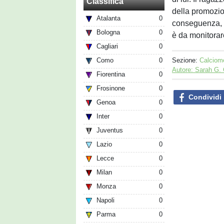
Classifica
della promozio
Atalanta
0
conseguenza, s
Bologna
0
è da monitorar
Cagliari
0
Sezione:
Calciom
Como
0
Autore: Sarah G.
Fiorentina
0
Frosinone
0
Condividi
Genoa
0
Inter
0
Juventus
0
Lazio
0
Lecce
0
Milan
0
Monza
0
Napoli
0
Parma
0