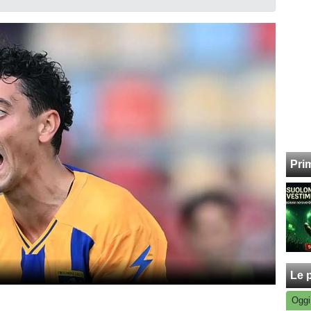
Pri
Le p
Oggi