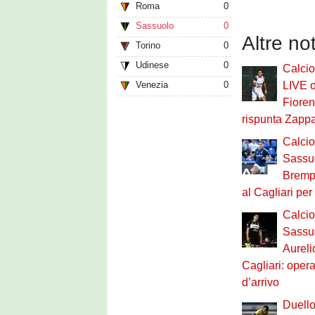
Roma
0
Sassuolo
0
Altre no
Torino
0
Udinese
0
Calci
Venezia
0
LIVE o
Fioren
rispunta Zapp
Calci
Sassuo
Brempt
al Cagliari pe
Calci
Sassu
Aureli
Cagliari: opera
d’arrivo
Duello