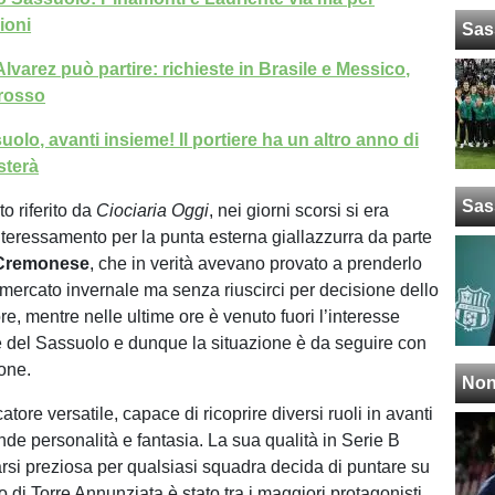
ioni
Sas
lvarez può partire: richieste in Brasile e Messico,
rosso
olo, avanti insieme! Il portiere ha un altro anno di
sterà
Sas
o riferito da
Ciociaria Oggi
, nei giorni scorsi si era
interessamento per la punta esterna giallazzurra da parte
Cremonese
, che in verità avevano provato a prenderlo
o mercato invernale ma senza riuscirci per decisione dello
re, mentre nelle ultime ore è venuto fuori l’interesse
 del Sassuolo e dunque la situazione è da seguire con
one.
Non
tore versatile, capace di ricoprire diversi ruoli in avanti
nde personalità e fantasia. La sua qualità in Serie B
arsi preziosa per qualsiasi squadra decida di puntare su
o di Torre Annunziata è stato tra i maggiori protagonisti