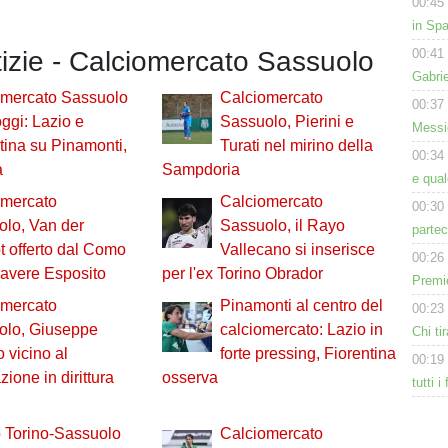
00:45
in Spa
00:41
tizie - Calciomercato Sassuolo
Gabri
omercato Sassuolo
Calciomercato
00:37
ggi: Lazio e
Sassuolo, Pierini e
Messic
tina su Pinamonti,
Turati nel mirino della
00:34
a
Sampdoria
e qua
omercato
Calciomercato
00:30
lo, Van der
Sassuolo, il Rayo
partec
 offerto dal Como
Vallecano si inserisce
00:26
r avere Esposito
per l'ex Torino Obrador
Premie
omercato
Pinamonti al centro del
00:23
olo, Giuseppe
calciomercato: Lazio in
Chi tir
o vicino al
forte pressing, Fiorentina
00:19
zione in dirittura
osserva
tutti i
 Torino-Sassuolo
Calciomercato