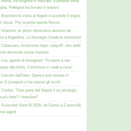
Roma, tra Brighton e mercato: Kumbulla torna
gna, Pellegrini ha firmato il rinnovo
Branchini fa visita al Napoli e accende il sogno
el Jesus. Per la porta spunta Musso
Infantino, le prime retromarce arrivano da
o e Argentina. La Norvegia chiede le dimissioni
Catanzaro, rivoluzione dopo i playoff: otto addii
lche domanda senza risposta
L'ex agente di Antognoni: "Fa bene a non
ipare alla festa, Commisso ci vada a cena"
Cercato dall'Inter, Spence può restare in
r. Il Liverpool ci ha messo gli occhi
Contini: "Fare parte del Napoli è un privilegio.
a più forte? I brasiliani"
Svincolati Serie B 2026: da Gomis a Castrovilli,
 free agent