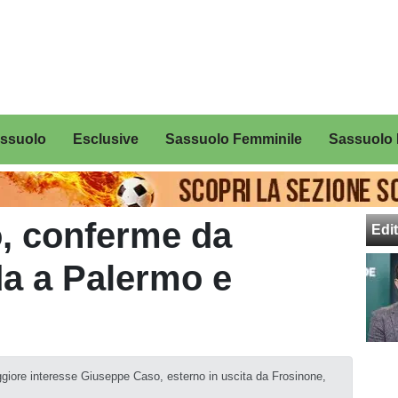
assuolo
Esclusive
Sassuolo Femminile
Sassuolo 
, conferme da
Edit
da a Palermo e
ggiore interesse Giuseppe Caso, esterno in uscita da Frosinone,