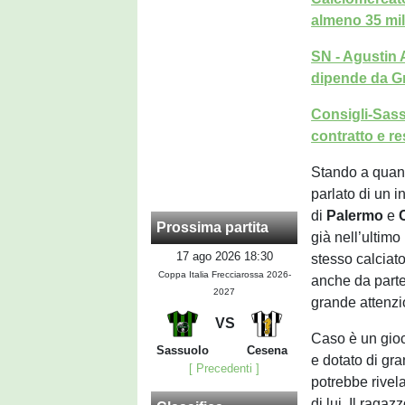
almeno 35 mil
SN - Agustin A
dipende da G
Consigli-Sassu
contratto e re
Stando a quant
parlato di un 
di
Palermo
e
Prossima partita
già nell’ultim
17 ago 2026 18:30
stesso calciato
Coppa Italia Frecciarossa 2026-
anche da parte
2027
grande attenzi
VS
Caso è un gioca
Sassuolo
Cesena
e dotato di gra
[ Precedenti ]
potrebbe rivel
di lui. I
l ragazz